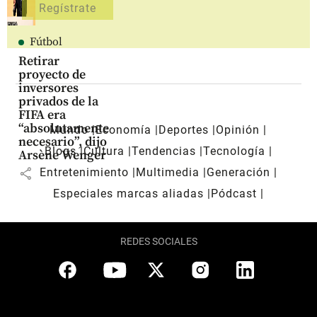
Fútbol
Retirar
proyecto de
inversores
privados de la
FIFA era
“absolutamente
Mundo
Economía
Deportes
Opinión
necesario”, dijo
Blogs
Cultura
Tendencias
Tecnología
Arsène Wenger
share
Entretenimiento
Multimedia
Generación
Especiales marcas aliadas
Pódcast
REDES SOCIALES