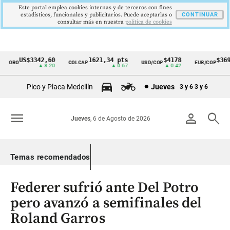
Este portal emplea cookies internas y de terceros con fines
estadísticos, funcionales y publicitarios. Puede aceptarlas o
CONTINUAR
consultar más en nuestra
politica de cookies
US$3342,60
1621,34 pts
$4178
$3697
ORO
COLCAP
USD/COP
EUR/COP
Cintillo
▲ 8.20
▲ 0.67
▲ 0.42
—
de
Pico y Placa Medellín
Jueves
3 y 6
3 y 6
indicadores
económicos
menu
person
search
Jueves
, 6 de Agosto de 2026
Colombia
Temas recomendados
Federer sufrió ante Del Potro
pero avanzó a semifinales del
Roland Garros