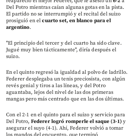
reapareció el mejor Federer, que le asestó un
6-2
a
Del Potro mientras caían algunas gotas en la pista.
El partido no se interrumpió y el recital del suizo
prosiguió en el
cuarto set, en blanco para el
argentino
.
"El principio del tercer y del cuarto ha sido clave.
Jugué muy bien tácticamente", diría después el
suizo.
En el quinto regresó la igualdad al polvo de ladrillo.
Federer desplegaba un tenis preciosista, con algún
revés genial y tiros a las líneas, y del Potro
aguantaba, lejos del nivel de las dos primeras
mangas pero más centrado que en las dos últimas.
Con el 2-1 en el quinto para el suizo y servicio para
Del Potro,
Federer logró romperle el saque (3-1)
y
asegurar el suyo (4-1). Ahí, Federer volvió a tomar
los mandos del encuentro, que terminó