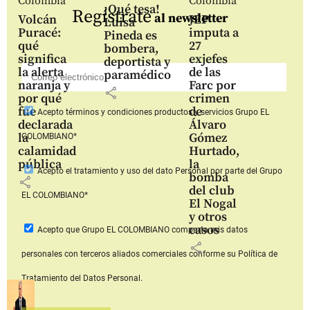
Colombia
Colombia
¡Qué tesa!
Regístrate
al newsletter
Volcán
JEP
Luisa
Puracé:
imputa a
Pineda es
qué
27
bombera,
significa
exjefes
deportista y
la alerta
de las
paramédico
naranja y
Farc por
share
por qué
crimen
fue
de
Acepto
términos y condiciones productos y servicios
Grupo EL
declarada
Álvaro
la
Gómez
COLOMBIANO*
calamidad
Hurtado,
pública
la
Acepto
el tratamiento y uso del dato Personal
por parte del Grupo
bomba
share
del club
EL COLOMBIANO*
El Nogal
y otros
casos
Acepto que Grupo EL COLOMBIANO
comparta mis datos
share
personales con terceros aliados comerciales
conforme su Política de
Tratamiento del Datos Personal.