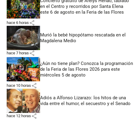
Concierto gratuito de Arelys Henao, tablado
en el Centro y recorridos por Santa Elena
este 6 de agosto en la Feria de las Flores
share
hace 6 horas
Murió la bebé hipopótamo rescatada en el
Magdalena Medio
share
hace 7 horas
¿Aún no tiene plan? Conozca la programación
de la Feria de las Flores 2026 para este
miércoles 5 de agosto
share
hace 10 horas
Adiós a Alfonso Lizarazo: los hitos de una
vida entre el humor, el secuestro y el Senado
share
hace 12 horas