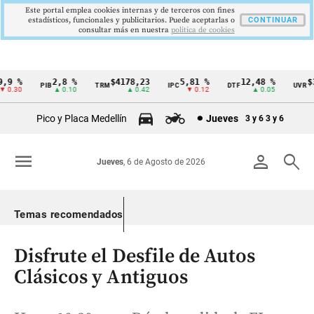
Este portal emplea cookies internas y de terceros con fines
estadísticos, funcionales y publicitarios. Puede aceptarlas o
CONTINUAR
consultar más en nuestra
politica de cookies
9 %
2,8 %
$4178,23
5,81 %
12,48 %
$38
PIB
TRM
IPC
DTF
UVR
Cintillo
0.30
▲ 0.10
▲ 0.42
▼ 0.12
▲ 0.05
de
Pico y Placa Medellín
Jueves
3 y 6
3 y 6
indicadores
económicos
menu
person
search
Jueves
, 6 de Agosto de 2026
Colombia
Temas recomendados
Disfrute el Desfile de Autos
Clásicos y Antiguos