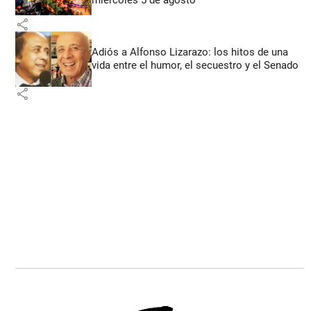
miércoles 5 de agosto
share
Adiós a Alfonso Lizarazo: los hitos de una
vida entre el humor, el secuestro y el Senado
share