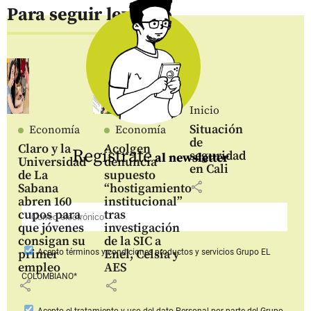
Para seguir leyendo
Inicio
Situación
Economía
Economía
de
Claro y la
Acolgen
Regístrate
seguridad
al newsletter
Universidad
denuncia
en Cali
de La
supuesto
share
Sabana
“hostigamiento
abren 160
institucional”
cupos para
tras
que jóvenes
investigación
consigan su
de la SIC a
primer
Enel, Celsia y
Acepto
términos y condiciones productos y servicios
Grupo EL
empleo
AES
COLOMBIANO*
share
share