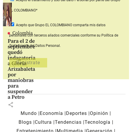
Acepto
el tratamiento y uso del dato Personal
por parte del Grupo
EL COLOMBIANO*
Acepto que Grupo EL COLOMBIANO
comparta mis datos
Colombia
personales con terceros aliados comerciales
conforme su Política de
Para el 2 de
septiembre
Tratamiento del Datos Personal.
quedó
indagatoria
a Gloria
Arizabaleta
por
maniobras
para
suspender
a Petro
share
Mundo
Economía
Deportes
Opinión
Blogs
Cultura
Tendencias
Tecnología
Entretenimiento
Multimedia
Generación