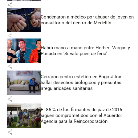
share
Condenaron a médico por abusar de joven en
consultorio del centro de Medellín
share
Habrá mano a mano entre Herbert Vargas y
Posada en ‘Sírvalo pues de feria’
share
Cerraron centro estético en Bogotá tras
hallar desechos biológicos y presuntas
irregularidades sanitarias
share
El 85 % de los firmantes de paz de 2016
siguen comprometidos con el Acuerdo:
Agencia para la Reincorporación
share