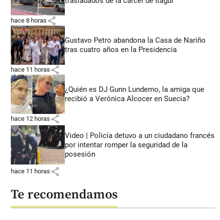
trasladados de la cárcel de Itagüí
share
hace 8 horas
Gustavo Petro abandona la Casa de Nariño
tras cuatro años en la Presidencia
share
hace 11 horas
¿Quién es DJ Gunn Lundemo, la amiga que
recibió a Verónica Alcocer en Suecia?
share
hace 12 horas
Video | Policía detuvo a un ciudadano francés
por intentar romper la seguridad de la
posesión
share
hace 11 horas
Te recomendamos