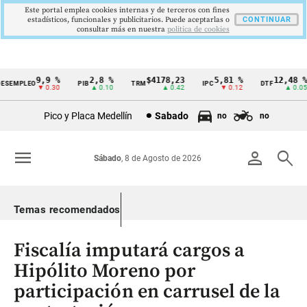
Este portal emplea cookies internas y de terceros con fines
estadísticos, funcionales y publicitarios. Puede aceptarlas o
CONTINUAR
consultar más en nuestra
politica de cookies
9,9 %
2,8 %
$4178,23
5,81 %
12,48 %
SEMPLEO
PIB
TRM
IPC
DTF
Cintillo
▼ 0.30
▲ 0.10
▲ 0.42
▼ 0.12
▲ 0.05
de
Pico y Placa Medellín
Sabado
no
no
indicadores
económicos
menu
person
search
Sábado
, 8 de Agosto de 2026
Colombia
Temas recomendados
Fiscalía imputará cargos a
Hipólito Moreno por
participación en carrusel de la