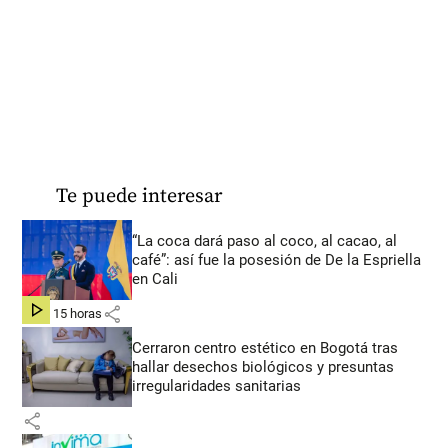
Te puede interesar
“La coca dará paso al coco, al cacao, al
café”: así fue la posesión de De la Espriella
en Cali
share
hace 15 horas
Cerraron centro estético en Bogotá tras
hallar desechos biológicos y presuntas
irregularidades sanitarias
share