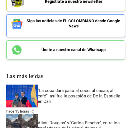
Regístrate a nuestro newsletter
Siga las noticias de EL COLOMBIANO desde Google
News
Únete a nuestro canal de Whatsapp
Las más leídas
“La coca dará paso al coco, al cacao, al
café”: así fue la posesión de De la Espriella
en Cali
share
hace 15 horas
Alias ‘Douglas’ y ‘Carlos Pesebre’, entre los