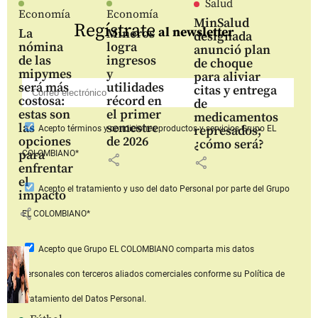
Salud
Economía
Economía
MinSalud
Regístrate
al newsletter
La
Mineros
designada
nómina
logra
anunció plan
de las
ingresos
de choque
mipymes
y
para aliviar
será más
utilidades
citas y entrega
costosa:
récord en
de
estas son
el primer
medicamentos
las
semestre
represados;
Acepto
términos y condiciones productos y servicios
Grupo EL
opciones
de 2026
¿cómo será?
para
COLOMBIANO*
share
share
enfrentar
el
Acepto
el tratamiento y uso del dato Personal
por parte del Grupo
impacto
share
EL COLOMBIANO*
Acepto que Grupo EL COLOMBIANO
comparta mis datos
personales con terceros aliados comerciales
conforme su Política de
Tratamiento del Datos Personal.