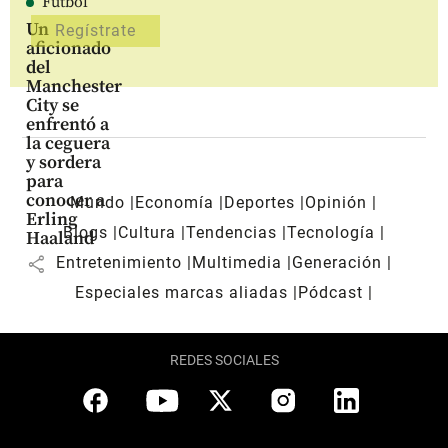
Fútbol
Un
aficionado
del
Manchester
City se
enfrentó a
la ceguera
y sordera
para
conocer a
Mundo
Economía
Deportes
Opinión
Erling
Blogs
Cultura
Tendencias
Tecnología
Haaland
share
Entretenimiento
Multimedia
Generación
Especiales marcas aliadas
Pódcast
REDES SOCIALES