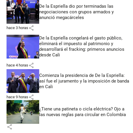
De la Espriella dio por terminadas las
negociaciones con grupos armados y
anunció megacárceles
share
hace 3 horas
De la Espriella congelará el gasto público,
eliminará el impuesto al patrimonio y
desarrollará el fracking: primeros anuncios
desde Cali
share
hace 4 horas
Comienza la presidencia de De la Espriella:
así fue el juramento y la imposición de banda
en Cali
share
hace 9 horas
¿Tiene una patineta o cicla eléctrica? Ojo a
las nuevas reglas para circular en Colombia
share