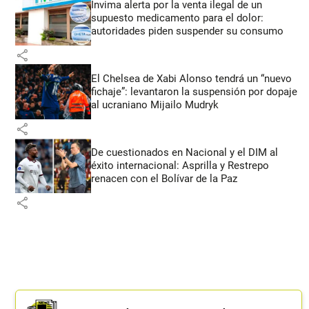
Invima alerta por la venta ilegal de un
supuesto medicamento para el dolor:
autoridades piden suspender su consumo
share
El Chelsea de Xabi Alonso tendrá un “nuevo
fichaje”: levantaron la suspensión por dopaje
al ucraniano Mijailo Mudryk
share
De cuestionados en Nacional y el DIM al
éxito internacional: Asprilla y Restrepo
renacen con el Bolívar de la Paz
share