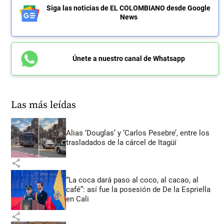
Siga las noticias de EL COLOMBIANO desde Google
News
Únete a nuestro canal de Whatsapp
Las más leídas
Alias ‘Douglas’ y ‘Carlos Pesebre’, entre los
trasladados de la cárcel de Itagüí
share
“La coca dará paso al coco, al cacao, al
café”: así fue la posesión de De la Espriella
en Cali
share