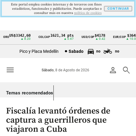
Este portal emplea cookies internas y de terceros con fines
estadísticos, funcionales y publicitarios. Puede aceptarlas o
CONTINUAR
consultar más en nuestra
politica de cookies
US$3342,60
1621,34 pts
$4178
$3648
ORO
COLCAP
USD/COP
EUR/COP
Cintillo
▲ 8.20
▲ 0.67
▲ 0.42
▲ 10.00
de
Pico y Placa Medellín
Sabado
no
no
indicadores
económicos
menu
person
search
Sábado
, 8 de Agosto de 2026
Colombia
Temas recomendados
Fiscalía levantó órdenes de
captura a guerrilleros que
viajaron a Cuba