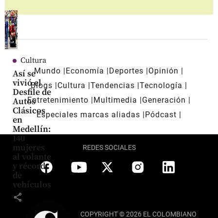
Cultura
Mundo
Economía
Deportes
Opinión
Así se
vivió el
Blogs
Cultura
Tendencias
Tecnología
Desfile de
Entretenimiento
Multimedia
Generación
Autos
Clásicos
Especiales marcas aliadas
Pódcast
en
Medellín:
140
mujeres
REDES SOCIALES
al volante
y récord
de
vehículos
share
COPYRIGHT © 2026 EL COLOMBIANO