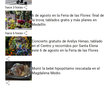
share
hace 3 horas
6 de agosto en la Feria de las Flores: final de
la trova, tablados gratis y más planes en
Medellín
share
hace 6 horas
Concierto gratuito de Arelys Henao, tablado
en el Centro y recorridos por Santa Elena
este 6 de agosto en la Feria de las Flores
share
Murió la bebé hipopótamo rescatada en el
Magdalena Medio
share