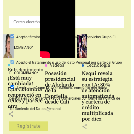
Acepto
términos y condiciones productos y servicios
Grupo EL
COLOMBIANO*
Acepto
el tratamiento y uso del dato Personal
por parte del Grupo
Videos
Tecnología
Entretenimiento
Posesión
Nequi revela
EL COLOMBIANO*
¡Está muy
presidencial
su estrategia
cambiada!
de Abelardo
con IA: 80%
Acepto que Grupo EL COLOMBIANO
comparta mis datos
Epa Colombia
de la
de atención
reapareció en
Espriella
automatizada
personales con terceros aliados comerciales
conforme su Política de
redes y parece
desde Cali
y cartera de
otra
crédito
share
Tratamiento del Datos Personal.
multiplicada
share
por diez
share