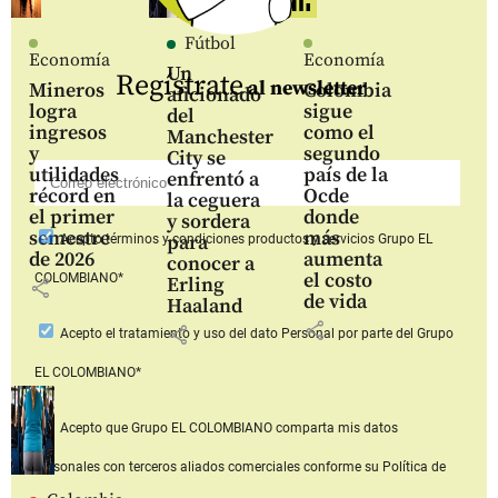
Fútbol
Economía
Economía
Un
Regístrate
al newsletter
Mineros
Colombia
aficionado
logra
sigue
del
ingresos
como el
Manchester
y
segundo
City se
utilidades
país de la
enfrentó a
récord en
Ocde
la ceguera
el primer
donde
y sordera
semestre
más
para
Acepto
términos y condiciones productos y servicios
Grupo EL
de 2026
aumenta
conocer a
el costo
COLOMBIANO*
Erling
share
de vida
Haaland
share
share
Acepto
el tratamiento y uso del dato Personal
por parte del Grupo
EL COLOMBIANO*
Acepto que Grupo EL COLOMBIANO
comparta mis datos
personales con terceros aliados comerciales
conforme su Política de