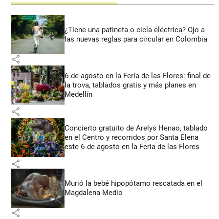
¿Tiene una patineta o cicla eléctrica? Ojo a
las nuevas reglas para circular en Colombia
share
6 de agosto en la Feria de las Flores: final de
la trova, tablados gratis y más planes en
Medellín
share
Concierto gratuito de Arelys Henao, tablado
en el Centro y recorridos por Santa Elena
este 6 de agosto en la Feria de las Flores
share
Murió la bebé hipopótamo rescatada en el
Magdalena Medio
share