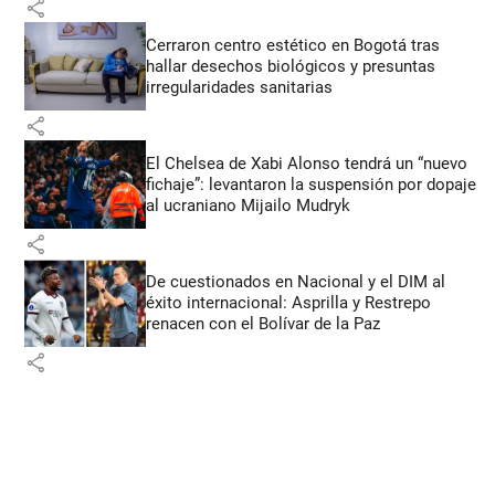
share
Cerraron centro estético en Bogotá tras
hallar desechos biológicos y presuntas
irregularidades sanitarias
share
El Chelsea de Xabi Alonso tendrá un “nuevo
fichaje”: levantaron la suspensión por dopaje
al ucraniano Mijailo Mudryk
share
De cuestionados en Nacional y el DIM al
éxito internacional: Asprilla y Restrepo
renacen con el Bolívar de la Paz
share