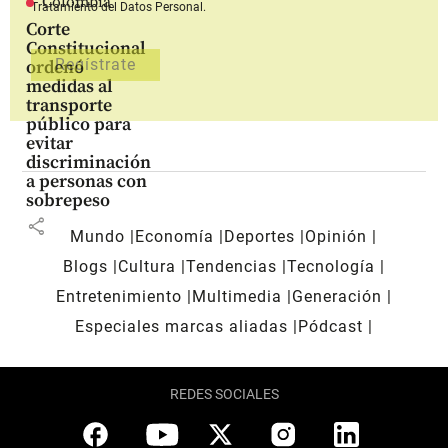
Colombia
Tratamiento del Datos Personal.
Corte
Constitucional
ordenó
medidas al
transporte
público para
evitar
discriminación
a personas con
sobrepeso
share
Mundo
Economía
Deportes
Opinión
Blogs
Cultura
Tendencias
Tecnología
Entretenimiento
Multimedia
Generación
Especiales marcas aliadas
Pódcast
REDES SOCIALES