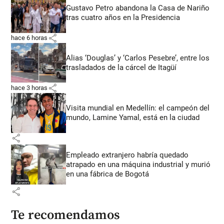
Gustavo Petro abandona la Casa de Nariño
tras cuatro años en la Presidencia
share
hace 6 horas
Alias ‘Douglas’ y ‘Carlos Pesebre’, entre los
trasladados de la cárcel de Itagüí
share
hace 3 horas
Visita mundial en Medellín: el campeón del
mundo, Lamine Yamal, está en la ciudad
share
Empleado extranjero habría quedado
atrapado en una máquina industrial y murió
en una fábrica de Bogotá
share
Te recomendamos