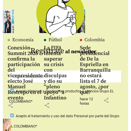
Economía
Fútbol
Colombia
Conexión
La FIFA
Sede
Regístrate
al newsletter
Summit 2026
intenta
presidencial
confirma la
superar
de De la
participación
su crisis
Espriella en
del
con
Barranquilla
vicepresidente
disculpas
no estará
electo José
y dio su
lista el 7 de
Manuel
“pleno
agosto, ¿por
Restrepo en el
apoyo” a
qué?
Acepto
términos y condiciones productos y servicios
Grupo EL
evento
Infantino
hace 12
share
COLOMBIANO*
horas
share
share
Acepto
el tratamiento y uso del dato Personal
por parte del Grupo
EL COLOMBIANO*