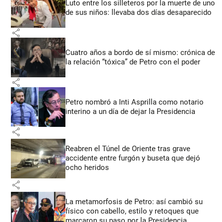
Luto entre los silleteros por la muerte de uno
de sus niños: llevaba dos días desaparecido
share
Cuatro años a bordo de sí mismo: crónica de
la relación “tóxica” de Petro con el poder
share
Petro nombró a Inti Asprilla como notario
interino a un día de dejar la Presidencia
share
Reabren el Túnel de Oriente tras grave
accidente entre furgón y buseta que dejó
ocho heridos
share
La metamorfosis de Petro: así cambió su
físico con cabello, estilo y retoques que
marcaron su paso por la Presidencia