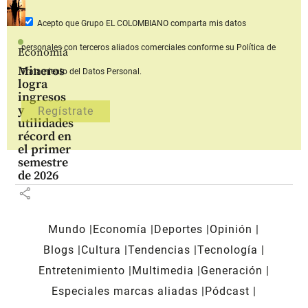
Acepto que Grupo EL COLOMBIANO
comparta mis datos
personales con terceros aliados comerciales
conforme su Política de
Economía
Mineros
Tratamiento del Datos Personal.
logra
ingresos
y
utilidades
récord en
el primer
semestre
de 2026
share
Mundo
Economía
Deportes
Opinión
Blogs
Cultura
Tendencias
Tecnología
Entretenimiento
Multimedia
Generación
Especiales marcas aliadas
Pódcast