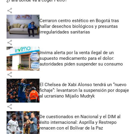
¿Para dónde va a coger Petro?
share
Cerraron centro estético en Bogotá tras
hallar desechos biológicos y presuntas
irregularidades sanitarias
share
Invima alerta por la venta ilegal de un
supuesto medicamento para el dolor:
autoridades piden suspender su consumo
share
El Chelsea de Xabi Alonso tendrá un “nuevo
fichaje”: levantaron la suspensión por dopaje
al ucraniano Mijailo Mudryk
share
De cuestionados en Nacional y el DIM al
éxito internacional: Asprilla y Restrepo
renacen con el Bolívar de la Paz