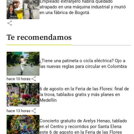
Empleado extranjero habría quedado
atrapado en una máquina industrial y murió
en una fábrica de Bogotá
share
Te recomendamos
¿Tiene una patineta o cicla eléctrica? Ojo a
las nuevas reglas para circular en Colombia
share
hace 10 horas
6 de agosto en la Feria de las Flores: final de
la trova, tablados gratis y más planes en
Medellín
share
hace 13 horas
Concierto gratuito de Arelys Henao, tablado
en el Centro y recorridos por Santa Elena
este 6 de agosto en la Feria de las Flores