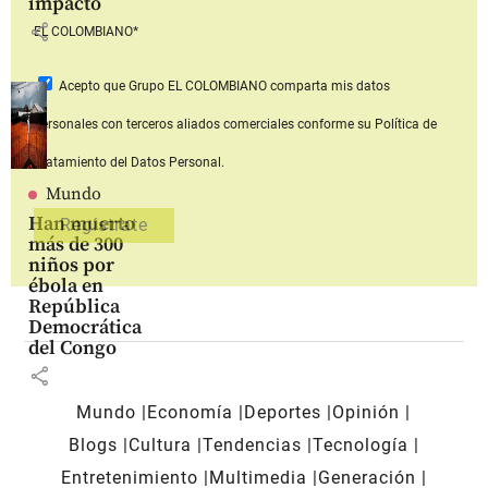
impacto
share
EL COLOMBIANO*
Acepto que Grupo EL COLOMBIANO
comparta mis datos
personales con terceros aliados comerciales
conforme su Política de
Tratamiento del Datos Personal.
Mundo
Han muerto
más de 300
niños por
ébola en
República
Democrática
del Congo
share
Mundo
Economía
Deportes
Opinión
Blogs
Cultura
Tendencias
Tecnología
Entretenimiento
Multimedia
Generación