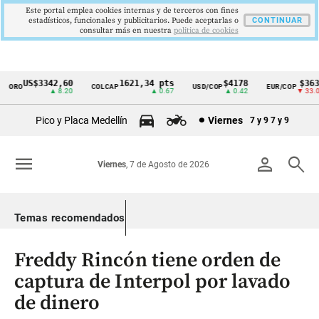
Este portal emplea cookies internas y de terceros con fines
estadísticos, funcionales y publicitarios. Puede aceptarlas o
CONTINUAR
consultar más en nuestra
politica de cookies
US$3342,60
1621,34 pts
$4178
$3639
ORO
COLCAP
USD/COP
EUR/COP
Cintillo
▲ 8.20
▲ 0.67
▲ 0.42
▼ 33.00
de
Pico y Placa Medellín
Viernes
7 y 9
7 y 9
indicadores
económicos
menu
person
search
Viernes
, 7 de Agosto de 2026
Colombia
Temas recomendados
Freddy Rincón tiene orden de
captura de Interpol por lavado
de dinero