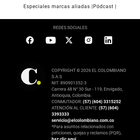
Especiales marcas aliadas
Pódcast
REDES SOCIALES
COPYRIGHT © 2026 EL COLOMBIANO
S.A.S
NIT: 890901352-3
Carrera 48 N° 30 Sur - 119, Envigado,
Antioquia, Colombia.
CONMUTADOR:
(57) (604) 3315252
ATENCIÓN AL CLIENTE:
(57) (604)
3393333
servicio@elcolombiano.com.co
*Para asuntos relacionados con
peticiones, quejas y reclamos (PQR),
haz clic aquí