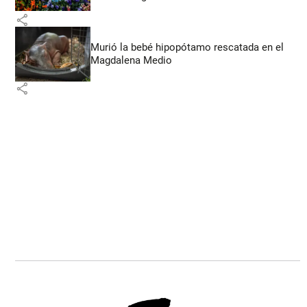
share
Murió la bebé hipopótamo rescatada en el
Magdalena Medio
share