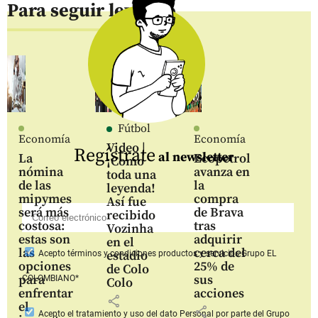
Para seguir leyendo
Fútbol
Economía
Economía
Video |
Regístrate
al newsletter
La
Ecopetrol
¡Como
nómina
avanza en
toda una
de las
la
leyenda!
mipymes
compra
Así fue
será más
de Brava
recibido
costosa:
tras
Vozinha
estas son
adquirir
en el
las
cerca del
estadio
Acepto
términos y condiciones productos y servicios
Grupo EL
opciones
25% de
de Colo
para
sus
COLOMBIANO*
Colo
enfrentar
acciones
share
el
share
Acepto
el tratamiento y uso del dato Personal
por parte del Grupo