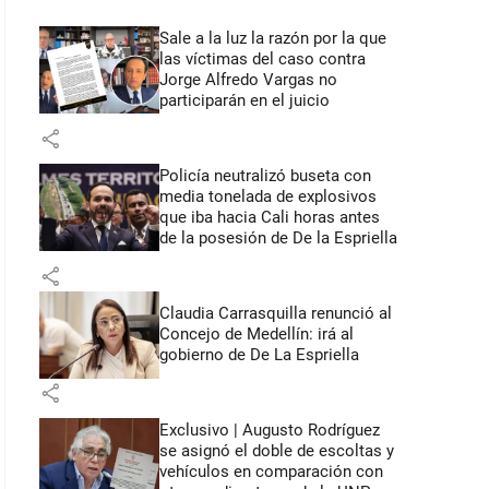
Sale a la luz la razón por la que
las víctimas del caso contra
Jorge Alfredo Vargas no
participarán en el juicio
share
Policía neutralizó buseta con
media tonelada de explosivos
que iba hacia Cali horas antes
de la posesión de De la Espriella
share
Claudia Carrasquilla renunció al
Concejo de Medellín: irá al
gobierno de De La Espriella
share
Exclusivo | Augusto Rodríguez
se asignó el doble de escoltas y
vehículos en comparación con