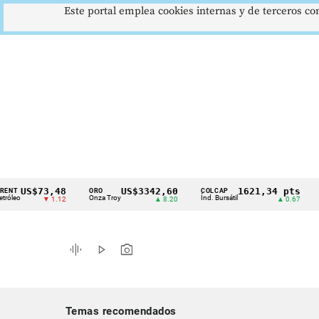
Este portal emplea cookies internas y de terceros con
S$73,48
US$3342,60
1621,34 pts
ORO
COLCAP
USD/C
Cintillo
Onza Troy
Índ. Bursátil
Dólar S
▼ 1.12
▲ 8.20
▲ 0.67
de
indicadores
graphic_eq
play_arrow
photo_camera
económicos
Colombia
Temas recomendados