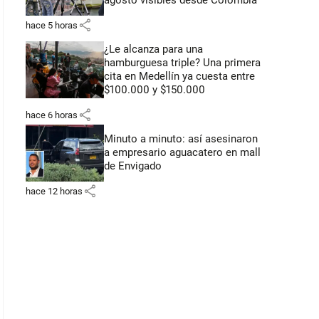
agosto visibles desde Colombia
share
hace 5 horas
¿Le alcanza para una
hamburguesa triple? Una primera
cita en Medellín ya cuesta entre
$100.000 y $150.000
share
hace 6 horas
Minuto a minuto: así asesinaron
a empresario aguacatero en mall
de Envigado
share
hace 12 horas