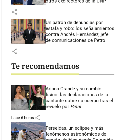
otros exdirectores de la UNP
share
Un patrón de denuncias por
estafa y robo: los señalamientos
contra Andrés Hernández, jefe
de comunicaciones de Petro
share
Te recomendamos
Ariana Grande y su cambio
físico: las declaraciones de la
cantante sobre su cuerpo tras el
revuelo por
Petal
share
hace 6 horas
Perseidas, un eclipse y más
fenómenos astronómicos de