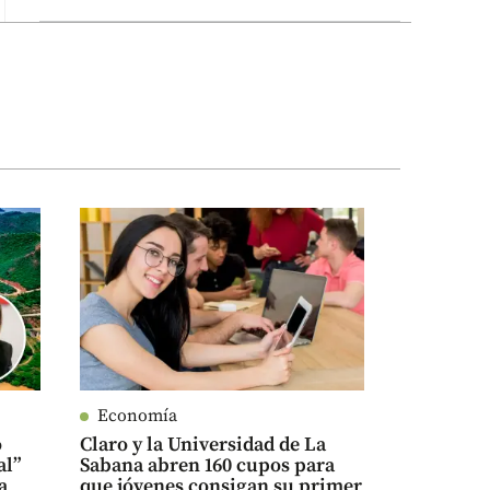
Economía
o
Claro y la Universidad de La
al”
Sabana abren 160 cupos para
a
que jóvenes consigan su primer