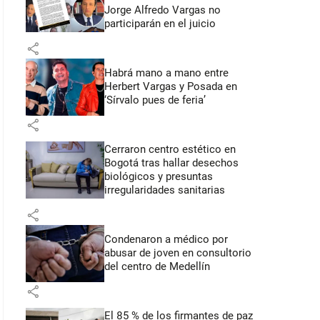
Jorge Alfredo Vargas no
participarán en el juicio
share
Habrá mano a mano entre
Herbert Vargas y Posada en
‘Sírvalo pues de feria’
share
Cerraron centro estético en
Bogotá tras hallar desechos
biológicos y presuntas
irregularidades sanitarias
share
Condenaron a médico por
abusar de joven en consultorio
del centro de Medellín
share
El 85 % de los firmantes de paz