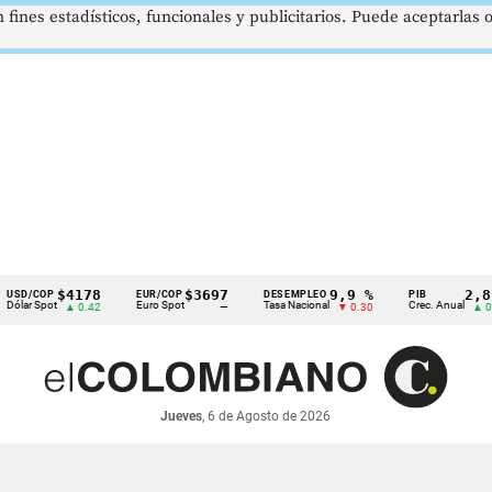
 fines estadísticos, funcionales y publicitarios. Puede aceptarlas
$4178
$3697
9,9 %
2,8 %
OP
EUR/COP
DESEMPLEO
PIB
pot
Euro Spot
Tasa Nacional
Crec. Anual
▲ 0.42
—
▼ 0.30
▲ 0.10
Jueves
, 6 de Agosto de 2026