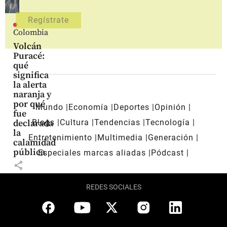
Colombia
Volcán
Puracé:
qué
significa
la alerta
naranja y
por qué
Mundo
Economía
Deportes
Opinión
fue
Blogs
Cultura
Tendencias
Tecnología
declarada
la
Entretenimiento
Multimedia
Generación
calamidad
pública
Especiales marcas aliadas
Pódcast
share
REDES SOCIALES