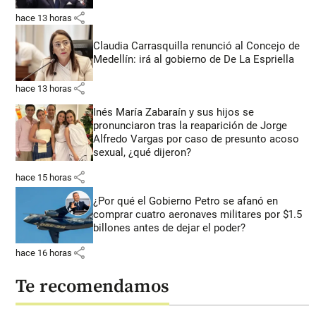
share
hace 13 horas
Claudia Carrasquilla renunció al Concejo de
Medellín: irá al gobierno de De La Espriella
share
hace 13 horas
Inés María Zabaraín y sus hijos se
pronunciaron tras la reaparición de Jorge
Alfredo Vargas por caso de presunto acoso
sexual, ¿qué dijeron?
share
hace 15 horas
¿Por qué el Gobierno Petro se afanó en
comprar cuatro aeronaves militares por $1.5
billones antes de dejar el poder?
share
hace 16 horas
Te recomendamos