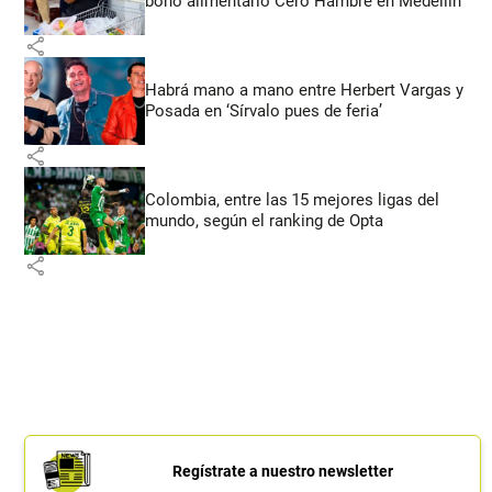
bono alimentario Cero Hambre en Medellín
share
Habrá mano a mano entre Herbert Vargas y
Posada en ‘Sírvalo pues de feria’
share
Colombia, entre las 15 mejores ligas del
mundo, según el ranking de Opta
share
Regístrate a nuestro newsletter