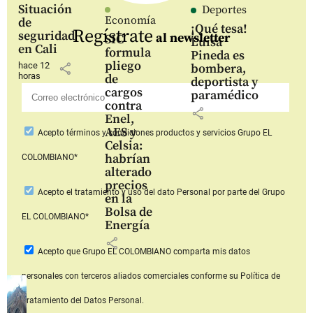
Situación
Deportes
Economía
de
¡Qué tesa!
Regístrate
seguridad
al newsletter
SIC
Luisa
en Cali
formula
Pineda es
pliego
hace 12
share
bombera,
horas
de
deportista y
cargos
paramédico
contra
share
Enel,
AES y
Acepto
términos y condiciones productos y servicios
Grupo EL
Celsia:
habrían
COLOMBIANO*
alterado
precios
Acepto
el tratamiento y uso del dato Personal
por parte del Grupo
en la
Bolsa de
EL COLOMBIANO*
Energía
share
Acepto que Grupo EL COLOMBIANO
comparta mis datos
personales con terceros aliados comerciales
conforme su Política de
Tratamiento del Datos Personal.