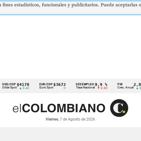
 fines estadísticos, funcionales y publicitarios. Puede aceptarlas
$4178
$3672
9,9 %
2,8 %
OP
EUR/COP
DESEMPLEO
PIB
Spot
Euro Spot
Tasa Nacional
Crec. Anual
▲ 0.42
—
▼ 0.30
▲ 0.10
Viernes
, 7 de Agosto de 2026