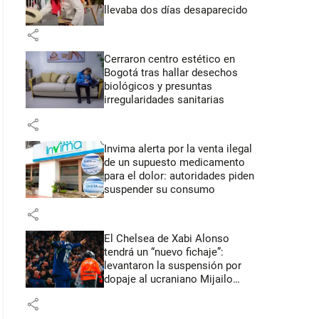
llevaba dos días desaparecido
share
Cerraron centro estético en
Bogotá tras hallar desechos
biológicos y presuntas
irregularidades sanitarias
share
Invima alerta por la venta ilegal
de un supuesto medicamento
para el dolor: autoridades piden
suspender su consumo
share
El Chelsea de Xabi Alonso
tendrá un “nuevo fichaje”:
levantaron la suspensión por
dopaje al ucraniano Mijailo
Mudryk
share