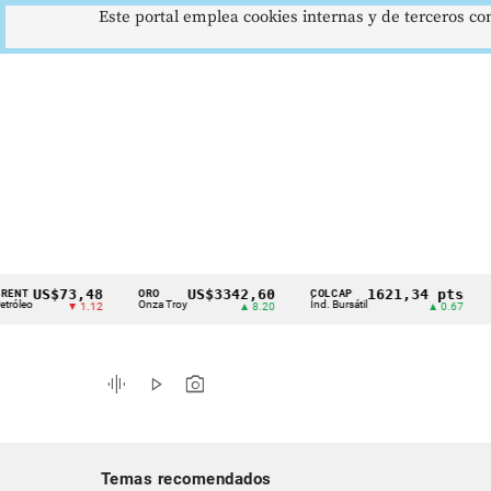
Este portal emplea cookies internas y de terceros con
S$73,48
US$3342,60
1621,34 pts
ORO
COLCAP
USD/C
Cintillo
Onza Troy
Índ. Bursátil
Dólar 
▼ 1.12
▲ 8.20
▲ 0.67
de
indicadores
graphic_eq
play_arrow
photo_camera
económicos
Colombia
Temas recomendados