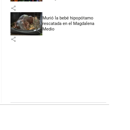
Flores
share
Murió la bebé hipopótamo
rescatada en el Magdalena
Medio
share