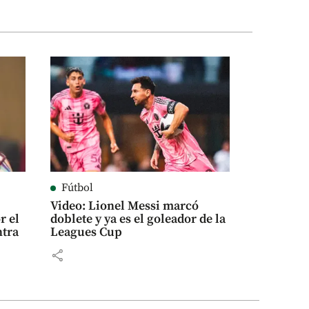
Fútbol
Video: Lionel Messi marcó
r el
doblete y ya es el goleador de la
ntra
Leagues Cup
share