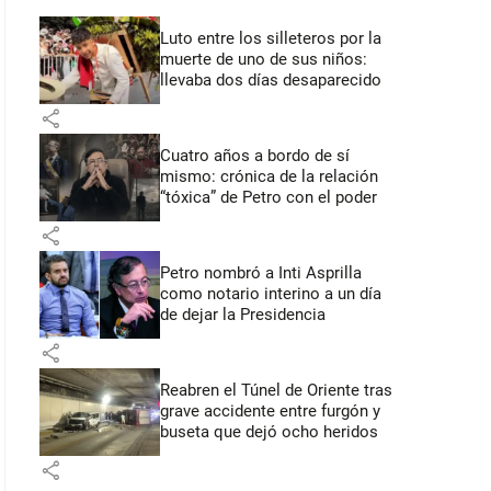
Luto entre los silleteros por la
muerte de uno de sus niños:
llevaba dos días desaparecido
share
Cuatro años a bordo de sí
mismo: crónica de la relación
“tóxica” de Petro con el poder
share
Petro nombró a Inti Asprilla
como notario interino a un día
de dejar la Presidencia
share
Reabren el Túnel de Oriente tras
grave accidente entre furgón y
buseta que dejó ocho heridos
share