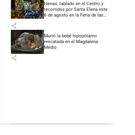
Henao, tablado en el Centro y
recorridos por Santa Elena este
6 de agosto en la Feria de las
Flores
share
Murió la bebé hipopótamo
rescatada en el Magdalena
Medio
share