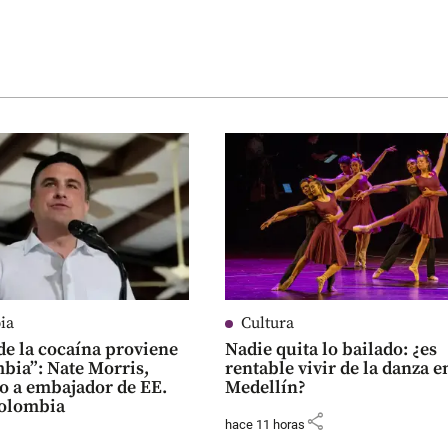
ia
Cultura
de la cocaína proviene
Nadie quita lo bailado: ¿es
bia”: Nate Morris,
rentable vivir de la danza e
o a embajador de EE.
Medellín?
Colombia
share
hace 11 horas