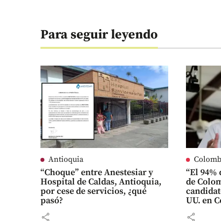
Para seguir leyendo
Antioquia
Colomb
“Choque” entre Anestesiar y
“El 94% 
Hospital de Caldas, Antioquia,
de Colom
por cese de servicios, ¿qué
candidat
pasó?
UU. en 
share
share