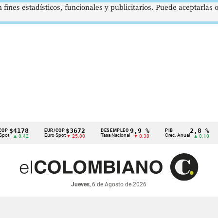
 fines estadísticos, funcionales y publicitarios. Puede aceptarlas
4178
$3672
9,9 %
2,8 %
EUR/COP
DESEMPLEO
PIB
TR
Euro Spot
Tasa Nacional
Crec. Anual
Tas
 0.42
▼ 25.00
▼ 0.30
▲ 0.10
Jueves
, 6 de Agosto de 2026