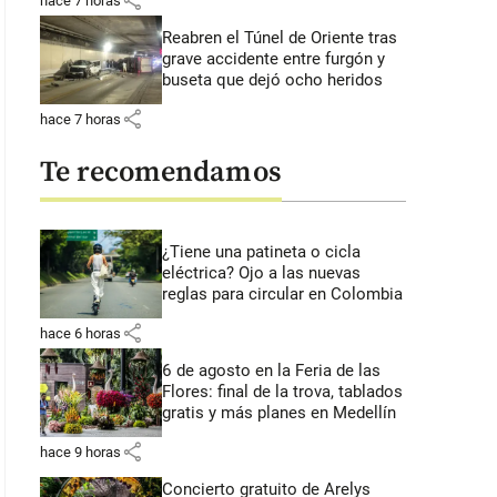
share
hace 7 horas
Reabren el Túnel de Oriente tras
grave accidente entre furgón y
buseta que dejó ocho heridos
share
hace 7 horas
Te recomendamos
¿Tiene una patineta o cicla
eléctrica? Ojo a las nuevas
reglas para circular en Colombia
share
hace 6 horas
6 de agosto en la Feria de las
Flores: final de la trova, tablados
gratis y más planes en Medellín
share
hace 9 horas
Concierto gratuito de Arelys