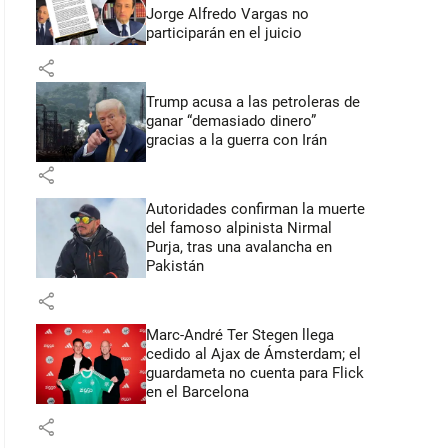
Jorge Alfredo Vargas no
participarán en el juicio
share
Trump acusa a las petroleras de
ganar “demasiado dinero”
gracias a la guerra con Irán
share
Autoridades confirman la muerte
del famoso alpinista Nirmal
Purja, tras una avalancha en
Pakistán
share
Marc-André Ter Stegen llega
cedido al Ajax de Ámsterdam; el
guardameta no cuenta para Flick
en el Barcelona
share