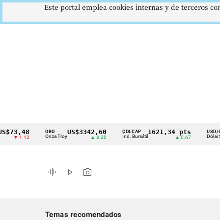
Este portal emplea cookies internas y de terceros con
3,48
US$3342,60
1621,34 pts
$
ORO
COLCAP
USD/COP
Cintillo
Onza Troy
Índ. Bursátil
Dólar Spot
▼ 1.12
▲ 8.20
▲ 0.67
▲
de
indicadores
graphic_eq
play_arrow
photo_camera
económicos
Colombia
Temas recomendados