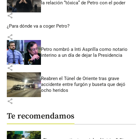
la relación “tóxica” de Petro con el poder
share
¿Para dónde va a coger Petro?
share
Petro nombró a Inti Asprilla como notario
interino a un día de dejar la Presidencia
share
Reabren el Túnel de Oriente tras grave
accidente entre furgón y buseta que dejó
ocho heridos
share
Te recomendamos