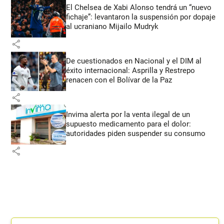
El Chelsea de Xabi Alonso tendrá un “nuevo
fichaje”: levantaron la suspensión por dopaje
al ucraniano Mijailo Mudryk
share
De cuestionados en Nacional y el DIM al
éxito internacional: Asprilla y Restrepo
renacen con el Bolívar de la Paz
share
Invima alerta por la venta ilegal de un
supuesto medicamento para el dolor:
autoridades piden suspender su consumo
share