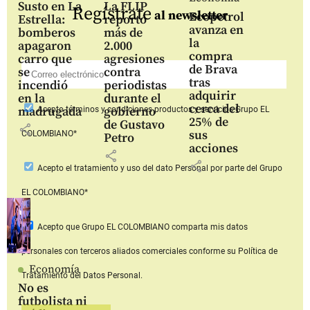
Susto en La
La FLIP
Regístrate
al newsletter
Ecopetrol
Estrella:
reportó
avanza en
bomberos
más de
la
apagaron
2.000
compra
carro que
agresiones
de Brava
se
contra
tras
incendió
periodistas
adquirir
en la
durante el
cerca del
madrugada
gobierno
Acepto
términos y condiciones productos y servicios
Grupo EL
25% de
de Gustavo
share
sus
COLOMBIANO*
Petro
acciones
share
share
Acepto
el tratamiento y uso del dato Personal
por parte del Grupo
EL COLOMBIANO*
Acepto que Grupo EL COLOMBIANO
comparta mis datos
personales con terceros aliados comerciales
conforme su Política de
Economía
Tratamiento del Datos Personal.
No es
futbolista ni