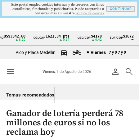
Este portal emplea cookies internas y de terceros con fines
estadísticos, funcionales y publicitarios. Puede aceptarlas o
CONTINUAR
consultar más en nuestra
politica de cookies
US$3342,60
1621,34 pts
$4178
$3672
O
COLCAP
USD/COP
EUR/COP
Cintillo
▲ 8.20
▲ 0.67
▲ 0.42
—
de
Pico y Placa Medellín
Viernes
7 y 9
7 y 9
indicadores
económicos
menu
person
search
Viernes
, 7 de Agosto de 2026
Colombia
Temas recomendados
Ganador de lotería perderá 78
millones de euros si no los
reclama hoy