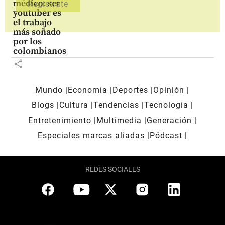
médico: ser
youtuber es
el trabajo
más soñado
por los
colombianos
share
Mundo
Economía
Deportes
Opinión
Blogs
Cultura
Tendencias
Tecnología
Entretenimiento
Multimedia
Generación
Especiales marcas aliadas
Pódcast
REDES SOCIALES