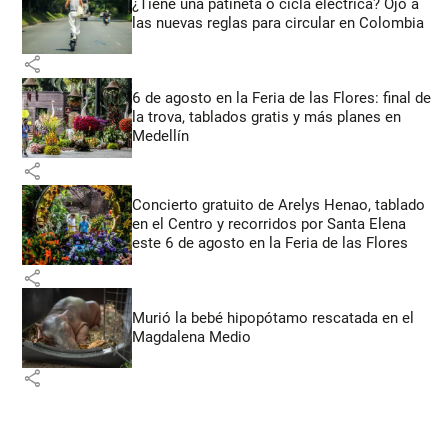
¿Tiene una patineta o cicla eléctrica? Ojo a
las nuevas reglas para circular en Colombia
share
6 de agosto en la Feria de las Flores: final de
la trova, tablados gratis y más planes en
Medellín
share
Concierto gratuito de Arelys Henao, tablado
en el Centro y recorridos por Santa Elena
este 6 de agosto en la Feria de las Flores
share
Murió la bebé hipopótamo rescatada en el
Magdalena Medio
share