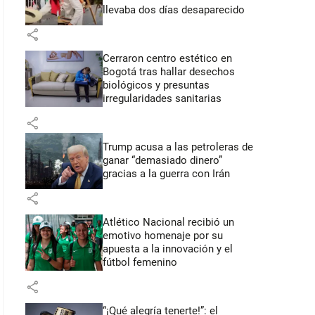
llevaba dos días desaparecido
share
Cerraron centro estético en
Bogotá tras hallar desechos
biológicos y presuntas
irregularidades sanitarias
share
Trump acusa a las petroleras de
ganar “demasiado dinero”
gracias a la guerra con Irán
share
Atlético Nacional recibió un
emotivo homenaje por su
apuesta a la innovación y el
fútbol femenino
share
“¡Qué alegría tenerte!”: el