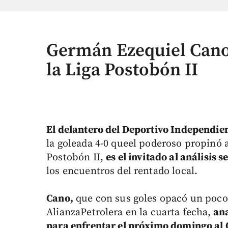
Germán Ezequiel Cano 
la Liga Postobón II
El delantero del Deportivo Independie
la goleada 4-0 queel poderoso propinó a
Postobón II,
es el invitado al análisis
los encuentros del rentado local.
Cano,
que con sus goles opacó un poco l
AlianzaPetrolera en la cuarta fecha,
ana
para enfrentar el próximo domingo al 