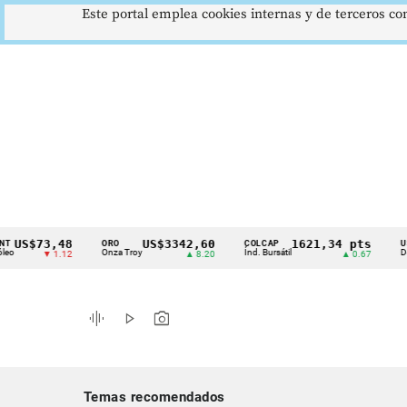
Este portal emplea cookies internas y de terceros con
$73,48
US$3342,60
1621,34 pts
ORO
COLCAP
USD/COP
Cintillo
Onza Troy
Índ. Bursátil
Dólar Spo
▼ 1.12
▲ 8.20
▲ 0.67
de
indicadores
graphic_eq
play_arrow
photo_camera
económicos
Colombia
Temas recomendados