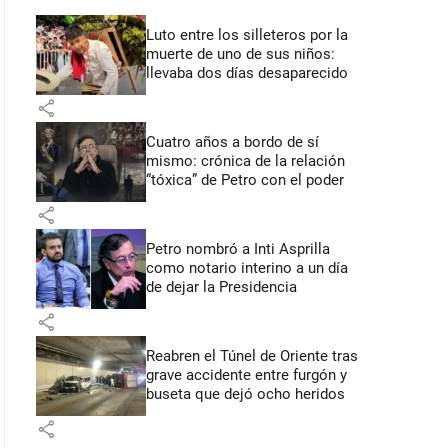
Luto entre los silleteros por la
muerte de uno de sus niños:
llevaba dos días desaparecido
share
Cuatro años a bordo de sí
mismo: crónica de la relación
“tóxica” de Petro con el poder
share
Petro nombró a Inti Asprilla
como notario interino a un día
de dejar la Presidencia
share
Reabren el Túnel de Oriente tras
grave accidente entre furgón y
buseta que dejó ocho heridos
share