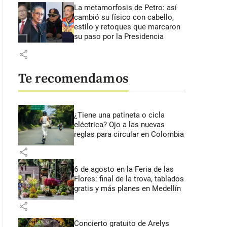
La metamorfosis de Petro: así
cambió su físico con cabello,
estilo y retoques que marcaron
su paso por la Presidencia
share
Te recomendamos
¿Tiene una patineta o cicla
eléctrica? Ojo a las nuevas
reglas para circular en Colombia
share
6 de agosto en la Feria de las
Flores: final de la trova, tablados
gratis y más planes en Medellín
share
Concierto gratuito de Arelys