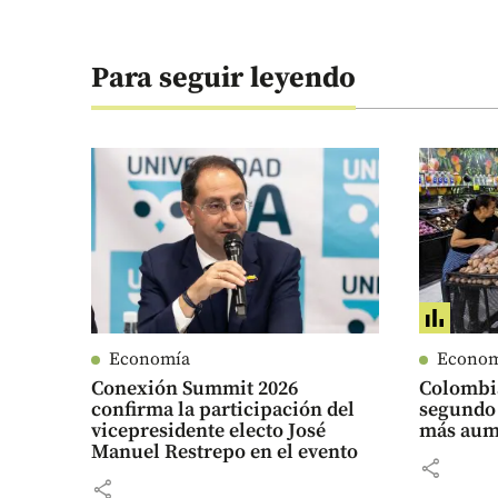
Para seguir leyendo
Economía
Econo
Conexión Summit 2026
Colombi
confirma la participación del
segundo 
vicepresidente electo José
más aume
Manuel Restrepo en el evento
share
share