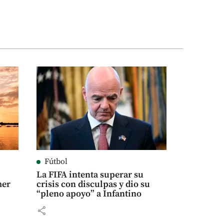
Fútbol
La FIFA intenta superar su
mer
crisis con disculpas y dio su
“pleno apoyo” a Infantino
share