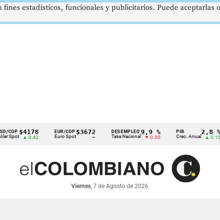
 fines estadísticos, funcionales y publicitarios. Puede aceptarlas
$4178
$3672
9,9 %
2,8 %
EUR/COP
DESEMPLEO
PIB
t
Euro Spot
Tasa Nacional
Crec. Anual
▲ 0.42
—
▼ 0.30
▲ 0.10
Viernes
, 7 de Agosto de 2026