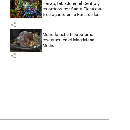
Henao, tablado en el Centro y
recorridos por Santa Elena este
6 de agosto en la Feria de las
Flores
share
Murió la bebé hipopótamo
rescatada en el Magdalena
Medio
share