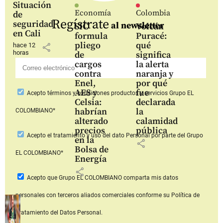
Situación
Economía
Colombia
de
Regístrate
seguridad
al newsletter
SIC
Volcán
en Cali
formula
Puracé:
pliego
qué
hace 12
share
horas
de
significa
cargos
la alerta
contra
naranja y
Enel,
por qué
AES y
fue
Acepto
términos y condiciones productos y servicios
Grupo EL
Celsia:
declarada
habrían
la
COLOMBIANO*
alterado
calamidad
precios
pública
Acepto
el tratamiento y uso del dato Personal
por parte del Grupo
en la
share
Bolsa de
EL COLOMBIANO*
Energía
share
Acepto que Grupo EL COLOMBIANO
comparta mis datos
personales con terceros aliados comerciales
conforme su Política de
Tratamiento del Datos Personal.