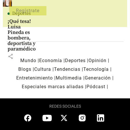
Deportes
¡Qué tesa!
Luisa
Pineda es
bombera,
deportista y
paramédico
share
Mundo
Economía
Deportes
Opinión
Blogs
Cultura
Tendencias
Tecnología
Entretenimiento
Multimedia
Generación
Especiales marcas aliadas
Pódcast
REDES SOCIALES