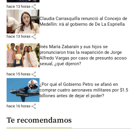
share
hace 13 horas
Claudia Carrasquilla renunció al Concejo de
Medellín: irá al gobierno de De La Espriella
share
hace 13 horas
Inés María Zabaraín y sus hijos se
pronunciaron tras la reaparición de Jorge
Alfredo Vargas por caso de presunto acoso
sexual, ¿qué dijeron?
share
hace 15 horas
¿Por qué el Gobierno Petro se afanó en
comprar cuatro aeronaves militares por $1.5
billones antes de dejar el poder?
share
hace 16 horas
Te recomendamos