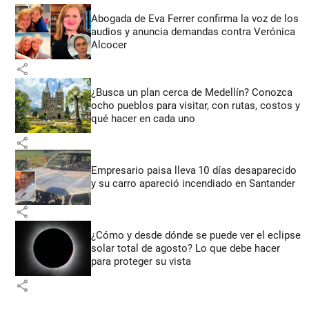
Abogada de Eva Ferrer confirma la voz de los
audios y anuncia demandas contra Verónica
Alcocer
share
¿Busca un plan cerca de Medellín? Conozca
ocho pueblos para visitar, con rutas, costos y
qué hacer en cada uno
share
Empresario paisa lleva 10 días desaparecido
y su carro apareció incendiado en Santander
share
¿Cómo y desde dónde se puede ver el eclipse
solar total de agosto? Lo que debe hacer
para proteger su vista
share