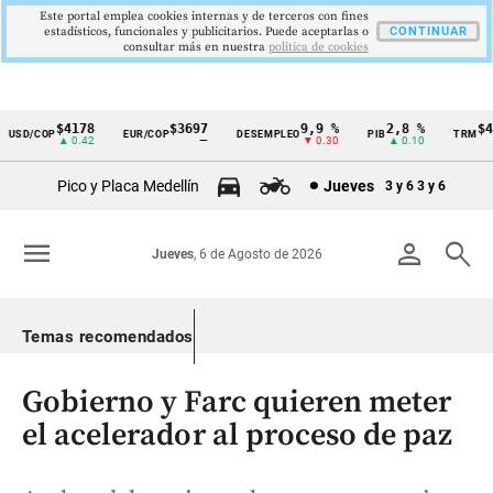
Este portal emplea cookies internas y de terceros con fines
estadísticos, funcionales y publicitarios. Puede aceptarlas o
CONTINUAR
consultar más en nuestra
politica de cookies
$4178
$3697
9,9 %
2,8 %
$417
SD/COP
EUR/COP
DESEMPLEO
PIB
TRM
Cintillo
▲ 0.42
—
▼ 0.30
▲ 0.10
▲
de
Pico y Placa Medellín
Jueves
3 y 6
3 y 6
indicadores
económicos
menu
person
search
Jueves
, 6 de Agosto de 2026
Colombia
Temas recomendados
Gobierno y Farc quieren meter
el acelerador al proceso de paz