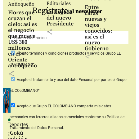
Editoriales
Antioqueño
Entre
Regístrate
al newsletter
La llegada
Flores que
caras
del nuevo
cruzan el
nuevas y
Presidente
cielo: así es
viejos
el negocio
conocidos:
share
que mueve
así es el
US$ 380
nuevo
millones
Gobierno
en el
Acepto
términos y condiciones productos y servicios
Grupo EL
share
Oriente
COLOMBIANO*
antioqueño
share
Acepto
el tratamiento y uso del dato Personal
por parte del Grupo
EL COLOMBIANO*
Acepto que Grupo EL COLOMBIANO
comparta mis datos
personales con terceros aliados comerciales
conforme su Política de
Deportes
Tratamiento del Datos Personal.
¡Gokú
volvió a