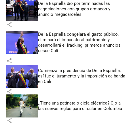
De la Espriella dio por terminadas las
negociaciones con grupos armados y
anunció megacárceles
share
De la Espriella congelará el gasto público,
eliminará el impuesto al patrimonio y
desarrollará el fracking: primeros anuncios
desde Cali
share
Comienza la presidencia de De la Espriella:
así fue el juramento y la imposición de banda
en Cali
share
¿Tiene una patineta o cicla eléctrica? Ojo a
las nuevas reglas para circular en Colombia
share