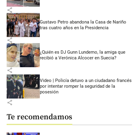
share
Gustavo Petro abandona la Casa de Nariño
tras cuatro años en la Presidencia
share
¿Quién es DJ Gunn Lundemo, la amiga que
recibió a Verónica Alcocer en Suecia?
share
Video | Policía detuvo a un ciudadano francés
por intentar romper la seguridad de la
posesión
share
Te recomendamos