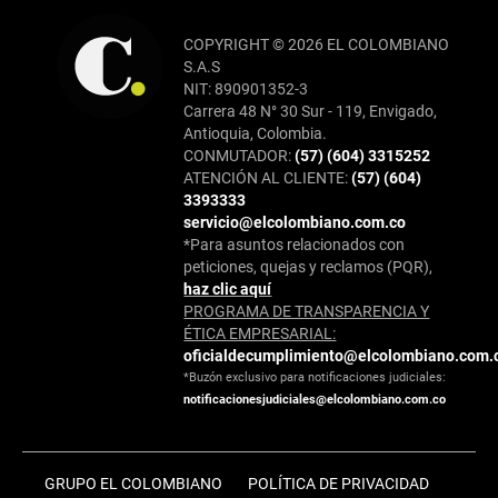
COPYRIGHT © 2026 EL COLOMBIANO
S.A.S
NIT: 890901352-3
Carrera 48 N° 30 Sur - 119, Envigado,
Antioquia, Colombia.
CONMUTADOR:
(57) (604) 3315252
ATENCIÓN AL CLIENTE:
(57) (604)
3393333
servicio@elcolombiano.com.co
*Para asuntos relacionados con
peticiones, quejas y reclamos (PQR),
haz clic aquí
PROGRAMA DE TRANSPARENCIA Y
ÉTICA EMPRESARIAL:
oficialdecumplimiento@elcolombiano.com.
*Buzón exclusivo para notificaciones judiciales:
notificacionesjudiciales@elcolombiano.com.co
GRUPO EL COLOMBIANO
POLÍTICA DE PRIVACIDAD