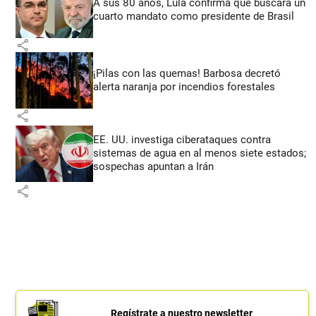
A sus 80 años, Lula confirma que buscará un
cuarto mandato como presidente de Brasil
share
¡Pilas con las quemas! Barbosa decretó
alerta naranja por incendios forestales
share
EE. UU. investiga ciberataques contra
sistemas de agua en al menos siete estados;
sospechas apuntan a Irán
share
Regístrate a nuestro newsletter