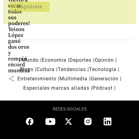
sacar
todos
sus
poderes!
Yeison
López
ganó
dos oros
y
rompió
Mundo
Economía
Deportes
Opinión
récord
Blogs
Cultura
Tendencias
Tecnología
mundial
share
Entretenimiento
Multimedia
Generación
Especiales marcas aliadas
Pódcast
REDES SOCIALES