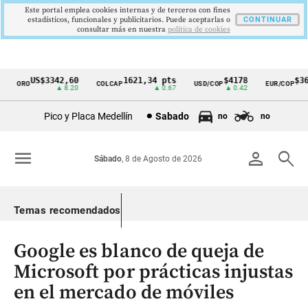
Este portal emplea cookies internas y de terceros con fines
estadísticos, funcionales y publicitarios. Puede aceptarlas o
CONTINUAR
consultar más en nuestra
politica de cookies
US$3342,60
1621,34 pts
$4178
$363
ORO
COLCAP
USD/COP
EUR/COP
Cintillo
▲ 8.20
▲ 0.67
▲ 0.42
de
Pico y Placa Medellín
Sabado
no
no
indicadores
económicos
menu
person
search
Sábado
, 8 de Agosto de 2026
Colombia
Temas recomendados
Google es blanco de queja de
Microsoft por prácticas injustas
en el mercado de móviles