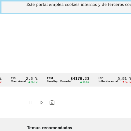
Este portal emplea cookies internas y de terceros con
2,8 %
$4178,23
5,81 %
PIB
TRM
IPC
Cintillo
Crec. Anual
Tasa Rep. Moneda
Inflación anual
▲ 0.10
▲ 0.42
▼ 0.12
de
indicadores
graphic_eq
play_arrow
photo_camera
económicos
Colombia
Temas recomendados