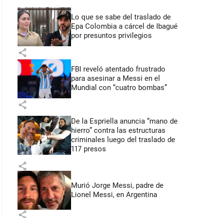
Lo que se sabe del traslado de
Epa Colombia a cárcel de Ibagué
por presuntos privilegios
share
FBI reveló atentado frustrado
para asesinar a Messi en el
Mundial con “cuatro bombas”
share
De la Espriella anuncia “mano de
hierro” contra las estructuras
criminales luego del traslado de
117 presos
share
Murió Jorge Messi, padre de
Lionel Messi, en Argentina
share