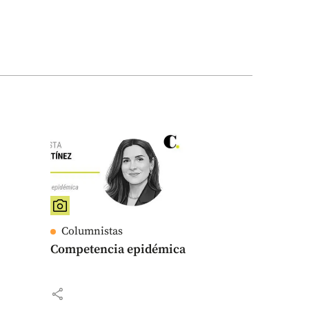
Columnistas
Competencia epidémica
share