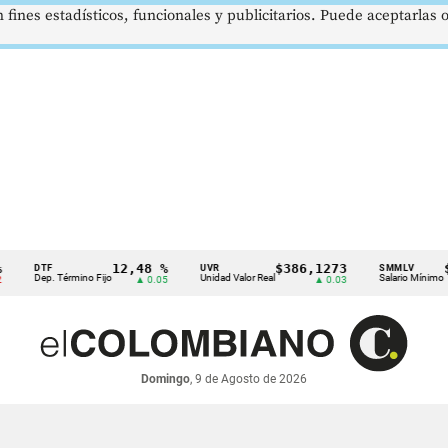
 fines estadísticos, funcionales y publicitarios. Puede aceptarlas
12,48 %
$386,1273
$1.7
DTF
UVR
SMMLV
Dep. Término Fijo
Unidad Valor Real
Salario Mínimo
▲ 0.05
▲ 0.03
Domingo
, 9 de Agosto de 2026