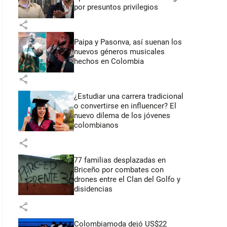
por presuntos privilegios
share
Paipa y Pasonva, así suenan los
nuevos géneros musicales
hechos en Colombia
share
¿Estudiar una carrera tradicional
o convertirse en influencer? El
nuevo dilema de los jóvenes
colombianos
share
77 familias desplazadas en
Briceño por combates con
drones entre el Clan del Golfo y
disidencias
share
Colombiamoda dejó US$22