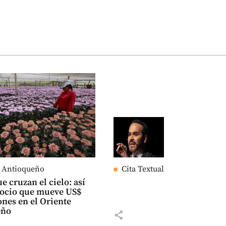
e Antioqueño
Cita Textual
e cruzan el cielo: así
gocio que mueve US$
ones en el Oriente
eño
share