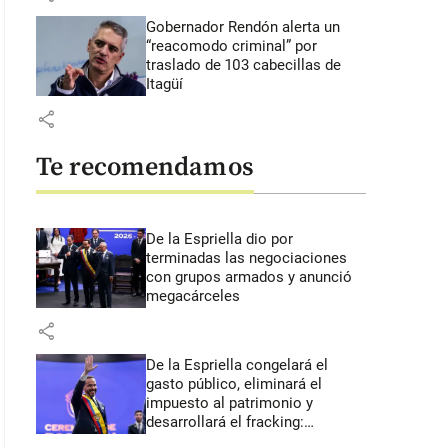
Gobernador Rendón alerta un
“reacomodo criminal” por
traslado de 103 cabecillas de
Itagüí
share
Te recomendamos
De la Espriella dio por
terminadas las negociaciones
con grupos armados y anunció
megacárceles
share
De la Espriella congelará el
gasto público, eliminará el
impuesto al patrimonio y
desarrollará el fracking:
primeros anuncios desde Cali