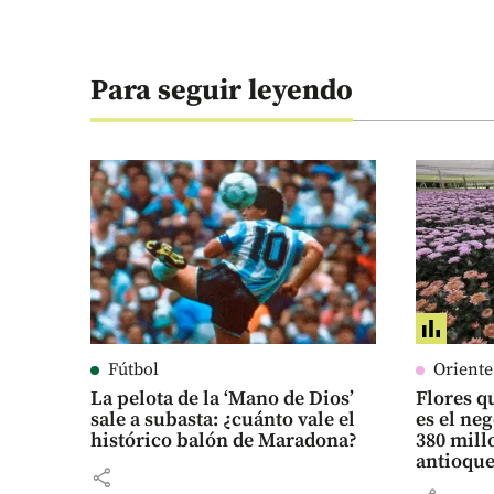
Para seguir leyendo
Fútbol
Orient
La pelota de la ‘Mano de Dios’
Flores qu
sale a subasta: ¿cuánto vale el
es el ne
histórico balón de Maradona?
380 mill
antioqu
share