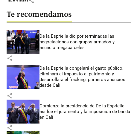
share
hace 4 horas
Te recomendamos
De la Espriella dio por terminadas las
negociaciones con grupos armados y
anunció megacárceles
share
De la Espriella congelará el gasto público,
eliminará el impuesto al patrimonio y
desarrollará el fracking: primeros anuncios
desde Cali
share
Comienza la presidencia de De la Espriella:
así fue el juramento y la imposición de banda
en Cali
share