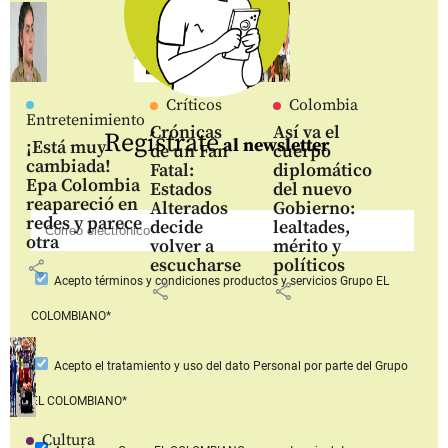
Críticos
Colombia
Entretenimiento
Crónicas
Así va el
Regístrate
al newsletter
¡Está muy
de un Fan
cuerpo
cambiada!
Fatal:
diplomático
Epa Colombia
Estados
del nuevo
reapareció en
Alterados
Gobierno:
redes y parece
decide
lealtades,
otra
volver a
mérito y
escucharse
políticos
share
Acepto
términos y condiciones productos y servicios
Grupo EL
share
share
COLOMBIANO*
Acepto
el tratamiento y uso del dato Personal
por parte del Grupo
EL COLOMBIANO*
Cultura