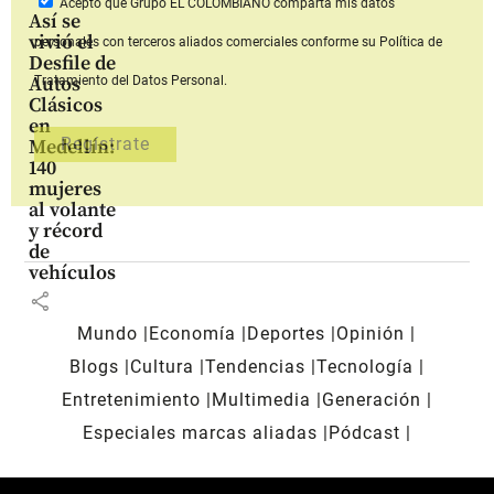
Acepto que Grupo EL COLOMBIANO
comparta mis datos
Así se
vivió el
personales con terceros aliados comerciales
conforme su Política de
Desfile de
Autos
Tratamiento del Datos Personal.
Clásicos
en
Medellín:
140
mujeres
al volante
y récord
de
vehículos
share
Mundo
Economía
Deportes
Opinión
Blogs
Cultura
Tendencias
Tecnología
Entretenimiento
Multimedia
Generación
Especiales marcas aliadas
Pódcast