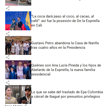
share
“La coca dará paso al coco, al cacao, al
café”: así fue la posesión de De la Espriella
en Cali
share
Gustavo Petro abandona la Casa de Nariño
tras cuatro años en la Presidencia
share
Quiénes son Ana Lucía Pineda y los hijos de
Abelardo de la Espriella, la nueva familia
presidencial
share
Lo que se sabe del traslado de Epa Colombia
a cárcel de Ibagué por presuntos privilegios