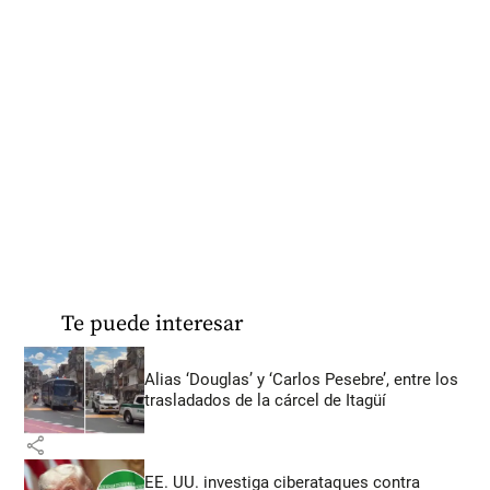
Te puede interesar
Alias ‘Douglas’ y ‘Carlos Pesebre’, entre los
trasladados de la cárcel de Itagüí
share
EE. UU. investiga ciberataques contra