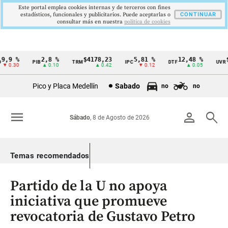
Este portal emplea cookies internas y de terceros con fines
estadísticos, funcionales y publicitarios. Puede aceptarlas o
CONTINUAR
consultar más en nuestra
politica de cookies
,9 %
2,8 %
$4178,23
5,81 %
12,48 %
$3
PIB
TRM
IPC
DTF
UVR
Cintillo
 0.30
▲ 0.10
▲ 0.42
▼ 0.12
▲ 0.05
de
Pico y Placa Medellín
Sabado
no
no
indicadores
económicos
menu
person
search
Sábado
, 8 de Agosto de 2026
Colombia
Temas recomendados
Partido de la U no apoya
iniciativa que promueve
revocatoria de Gustavo Petro