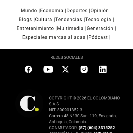
Mundo
Economía
Deportes
Opinión
Blogs
Cultura
Tendencias
Tecnología
Entretenimiento
Multimedia
Generación
Especiales marcas aliadas
Pódcast
REDES SOCIALES
COPYRIGHT © 2026 EL COLOMBIANO
S.A.S
NIT: 890901352-3
Carrera 48 N° 30 Sur - 119, Envigado,
Antioquia, Colombia.
CONMUTADOR:
(57) (604) 3315252