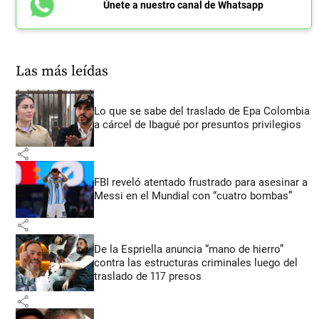
Únete a nuestro canal de Whatsapp
Las más leídas
Lo que se sabe del traslado de Epa Colombia
a cárcel de Ibagué por presuntos privilegios
share
FBI reveló atentado frustrado para asesinar a
Messi en el Mundial con “cuatro bombas”
share
De la Espriella anuncia “mano de hierro”
contra las estructuras criminales luego del
traslado de 117 presos
share