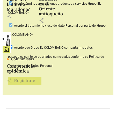
en el
balón de
Acepto
términos y condiciones productos y servicios
Grupo EL
Oriente
Maradona?
COLOMBIANO*
antioqueño
share
share
Acepto
el tratamiento y uso del dato Personal
por parte del Grupo
EL COLOMBIANO*
Acepto que Grupo EL COLOMBIANO
comparta mis datos
personales con terceros aliados comerciales
conforme su Política de
Columnistas
Competencia
Tratamiento del Datos Personal.
epidémica
share