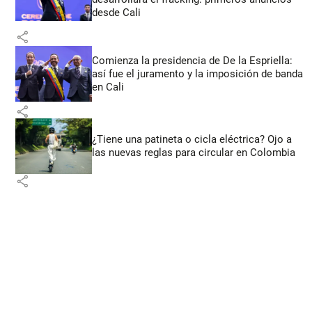
desde Cali
share
Comienza la presidencia de De la Espriella:
así fue el juramento y la imposición de banda
en Cali
share
¿Tiene una patineta o cicla eléctrica? Ojo a
las nuevas reglas para circular en Colombia
share