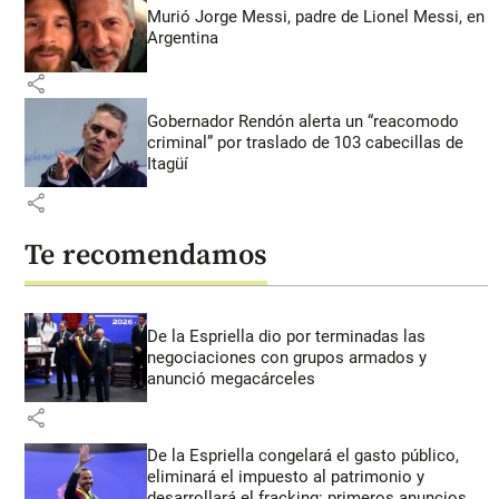
Murió Jorge Messi, padre de Lionel Messi, en
Argentina
share
Gobernador Rendón alerta un “reacomodo
criminal” por traslado de 103 cabecillas de
Itagüí
share
Te recomendamos
De la Espriella dio por terminadas las
negociaciones con grupos armados y
anunció megacárceles
share
De la Espriella congelará el gasto público,
eliminará el impuesto al patrimonio y
desarrollará el fracking: primeros anuncios