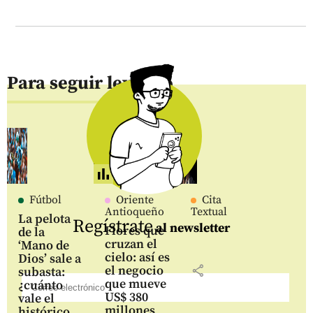
Para seguir leyendo
Fútbol
Oriente
Cita
Antioqueño
Textual
La pelota
Regístrate
al newsletter
Flores que
de la
cruzan el
‘Mano de
cielo: así es
Dios’ sale a
share
el negocio
subasta:
que mueve
¿cuánto
US$ 380
vale el
millones
histórico