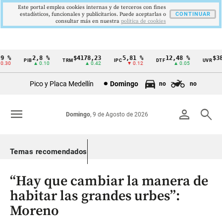
Este portal emplea cookies internas y de terceros con fines
estadísticos, funcionales y publicitarios. Puede aceptarlas o
CONTINUAR
consultar más en nuestra
politica de cookies
 %
2,8 %
$4178,23
5,81 %
12,48 %
$386
PIB
TRM
IPC
DTF
UVR
Cintillo
.30
▲ 0.10
▲ 0.42
▼ 0.12
▲ 0.05
de
Pico y Placa Medellín
Domingo
no
no
indicadores
económicos
menu
person
search
Domingo
, 9 de Agosto de 2026
Colombia
Temas recomendados
“Hay que cambiar la manera de
habitar las grandes urbes”:
Moreno