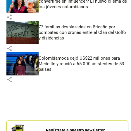
convertirse en influencer? El nuevo dilema de
los jóvenes colombianos
share
77 familias desplazadas en Briceño por
combates con drones entre el Clan del Golfo
y disidencias
share
Colombiamoda dejó US$22 millones para
Medellín y reunió a 65.000 asistentes de 53
países
share
Regístrate a nuestro newsletter