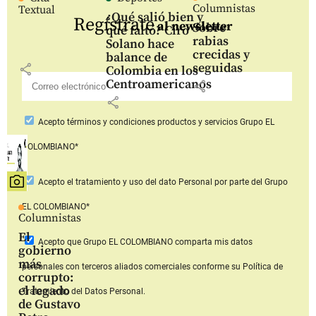
Columnistas
Textual
¿Qué salió bien y
Regístrate
al newsletter
Sobre
qué faltó? Ciro
rabias
Solano hace
crecidas y
balance de
seguidas
share
Colombia en los
Centroamericanos
share
share
Acepto
términos y condiciones productos y servicios
Grupo EL
COLOMBIANO*
Acepto
el tratamiento y uso del dato Personal
por parte del Grupo
EL COLOMBIANO*
Columnistas
El
Acepto que Grupo EL COLOMBIANO
comparta mis datos
gobierno
más
personales con terceros aliados comerciales
conforme su Política de
corrupto:
el legado
Tratamiento del Datos Personal.
de Gustavo