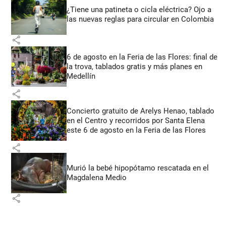
¿Tiene una patineta o cicla eléctrica? Ojo a
las nuevas reglas para circular en Colombia
share
6 de agosto en la Feria de las Flores: final de
la trova, tablados gratis y más planes en
Medellín
share
Concierto gratuito de Arelys Henao, tablado
en el Centro y recorridos por Santa Elena
este 6 de agosto en la Feria de las Flores
share
Murió la bebé hipopótamo rescatada en el
Magdalena Medio
share