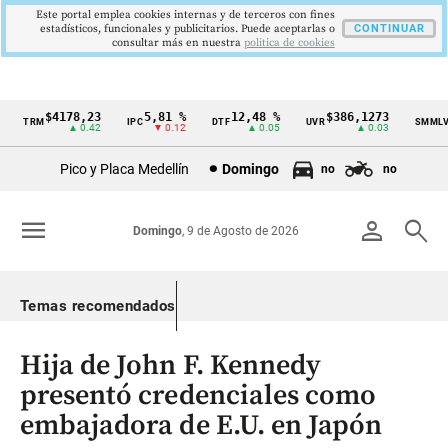
Este portal emplea cookies internas y de terceros con fines
estadísticos, funcionales y publicitarios. Puede aceptarlas o
CONTINUAR
consultar más en nuestra
politica de cookies
$4178,23
5,81 %
12,48 %
$386,1273
$
TRM
IPC
DTF
UVR
SMMLV
Cintillo
▲ 0.42
▼ 0.12
▲ 0.05
▲ 0.03
de
Pico y Placa Medellín
Domingo
no
no
indicadores
económicos
menu
person
search
Domingo
, 9 de Agosto de 2026
Colombia
Temas recomendados
Hija de John F. Kennedy
presentó credenciales como
embajadora de E.U. en Japón