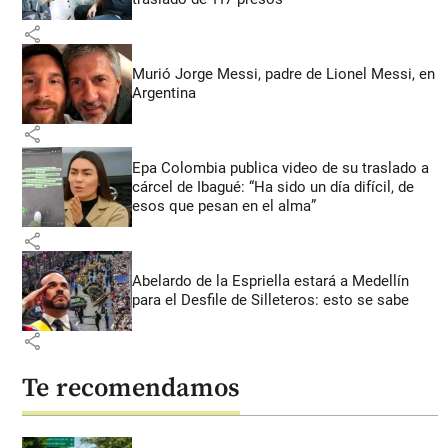
share
Murió Jorge Messi, padre de Lionel Messi, en
Argentina
share
Epa Colombia publica video de su traslado a
cárcel de Ibagué: “Ha sido un día difícil, de
esos que pesan en el alma”
share
Abelardo de la Espriella estará a Medellín
para el Desfile de Silleteros: esto se sabe
share
Te recomendamos