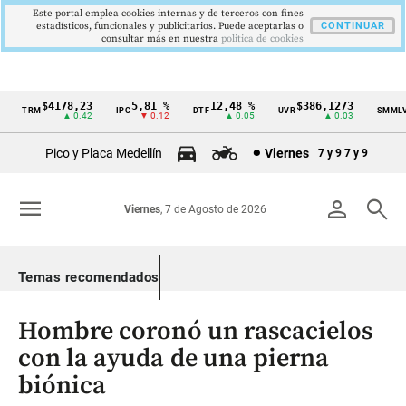
Este portal emplea cookies internas y de terceros con fines
estadísticos, funcionales y publicitarios. Puede aceptarlas o
CONTINUAR
consultar más en nuestra
politica de cookies
$4178,23
5,81 %
12,48 %
$386,1273
$
TRM
IPC
DTF
UVR
SMMLV
Cintillo
▲ 0.42
▼ 0.12
▲ 0.05
▲ 0.03
de
Pico y Placa Medellín
Viernes
7 y 9
7 y 9
indicadores
económicos
menu
person
search
Viernes
, 7 de Agosto de 2026
Colombia
Temas recomendados
Hombre coronó un rascacielos
con la ayuda de una pierna
biónica