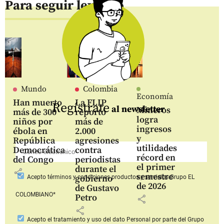
Para seguir leyendo
Mundo
Colombia
Economía
Han muerto
La FLIP
Regístrate
al newsletter
Mineros
más de 300
reportó
logra
niños por
más de
ingresos
ébola en
2.000
y
República
agresiones
utilidades
Democrática
contra
récord en
del Congo
periodistas
el primer
durante el
share
semestre
gobierno
Acepto
términos y condiciones productos y servicios
Grupo EL
de 2026
de Gustavo
COLOMBIANO*
Petro
share
share
Acepto
el tratamiento y uso del dato Personal
por parte del Grupo