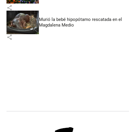
share
Murió la bebé hipopótamo rescatada en el
Magdalena Medio
share