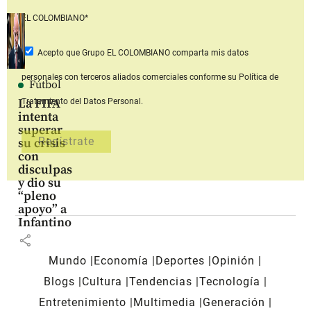
EL COLOMBIANO*
Acepto que Grupo EL COLOMBIANO
comparta mis datos
personales con terceros aliados comerciales
conforme su Política de
Fútbol
La FIFA
Tratamiento del Datos Personal.
intenta
superar
su crisis
con
disculpas
y dio su
“pleno
apoyo” a
Infantino
share
Mundo
Economía
Deportes
Opinión
Blogs
Cultura
Tendencias
Tecnología
Entretenimiento
Multimedia
Generación