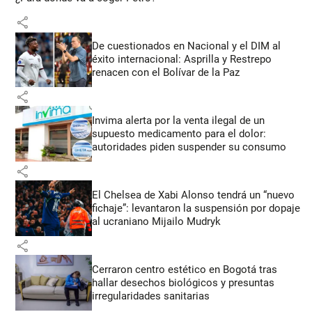
share
De cuestionados en Nacional y el DIM al
éxito internacional: Asprilla y Restrepo
renacen con el Bolívar de la Paz
share
Invima alerta por la venta ilegal de un
supuesto medicamento para el dolor:
autoridades piden suspender su consumo
share
El Chelsea de Xabi Alonso tendrá un “nuevo
fichaje”: levantaron la suspensión por dopaje
al ucraniano Mijailo Mudryk
share
Cerraron centro estético en Bogotá tras
hallar desechos biológicos y presuntas
irregularidades sanitarias