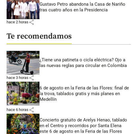
Gustavo Petro abandona la Casa de Nariño
tras cuatro años en la Presidencia
share
hace 2 horas
Te recomendamos
¿Tiene una patineta o cicla eléctrica? Ojo a
las nuevas reglas para circular en Colombia
share
hace 3 horas
6 de agosto en la Feria de las Flores: final de
la trova, tablados gratis y más planes en
Medellín
share
hace 6 horas
Concierto gratuito de Arelys Henao, tablado
en el Centro y recorridos por Santa Elena
este 6 de agosto en la Feria de las Flores