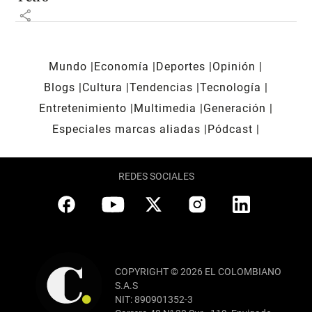
share
Mundo
Economía
Deportes
Opinión
Blogs
Cultura
Tendencias
Tecnología
Entretenimiento
Multimedia
Generación
Especiales marcas aliadas
Pódcast
REDES SOCIALES
COPYRIGHT © 2026 EL COLOMBIANO
S.A.S
NIT: 890901352-3