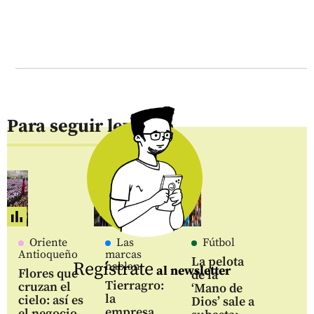
Para seguir leyendo
Oriente
Las
Fútbol
Antioqueño
marcas
La pelota
Regístrate
hablan
al newsletter
Flores que
de la
Tierragro:
cruzan el
‘Mano de
la
cielo: así es
Dios’ sale a
empresa
el negocio