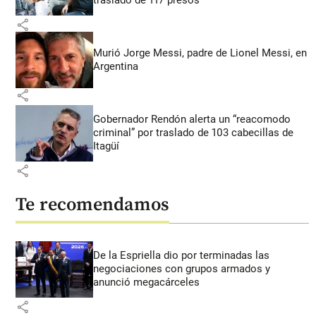
traslado de 117 presos
share
Murió Jorge Messi, padre de Lionel Messi, en
Argentina
share
Gobernador Rendón alerta un “reacomodo
criminal” por traslado de 103 cabecillas de
Itagüí
share
Te recomendamos
De la Espriella dio por terminadas las
negociaciones con grupos armados y
anunció megacárceles
share