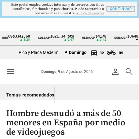
Este portal emplea cookies internas y de terceros con fines
estadísticos, funcionales y publicitarios. Puede aceptarlas o
CONTINUAR
consultar más en nuestra
politica de cookies
US$3342,60
1621,34 pts
$4178
$3648
ORO
COLCAP
USD/COP
EUR/COP
Cintillo
▲ 8.20
▲ 0.67
▲ 0.42
—
de
Pico y Placa Medellín
Domingo
no
no
indicadores
económicos
menu
person
search
Domingo
, 9 de Agosto de 2026
Colombia
Temas recomendados
Hombre desnudó a más de 50
menores en España por medio
de videojuegos