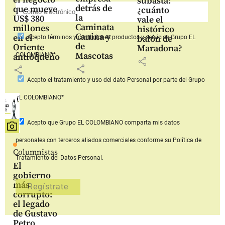
subasta:
detrás de
que mueve
¿cuánto
la
US$ 380
vale el
Caminata
millones
histórico
Canina y
en el
balón de
Acepto
términos y condiciones productos y servicios
Grupo EL
de
Oriente
Maradona?
Mascotas
COLOMBIANO*
antioqueño
share
share
share
Acepto
el tratamiento y uso del dato Personal
por parte del Grupo
EL COLOMBIANO*
Acepto que Grupo EL COLOMBIANO
comparta mis datos
personales con terceros aliados comerciales
conforme su Política de
Columnistas
Tratamiento del Datos Personal.
El
gobierno
más
corrupto:
el legado
de Gustavo
Petro