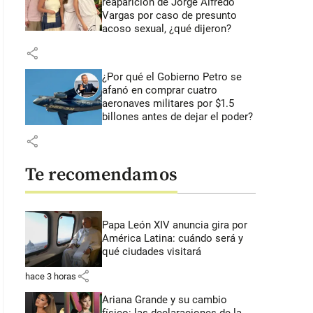
reaparición de Jorge Alfredo
Vargas por caso de presunto
acoso sexual, ¿qué dijeron?
share
¿Por qué el Gobierno Petro se
afanó en comprar cuatro
aeronaves militares por $1.5
billones antes de dejar el poder?
share
Te recomendamos
Papa León XIV anuncia gira por
América Latina: cuándo será y
qué ciudades visitará
share
hace 3 horas
Ariana Grande y su cambio