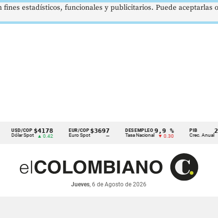
 fines estadísticos, funcionales y publicitarios. Puede aceptarlas
$4178
$3697
9,9 %
2,8 %
D/COP
EUR/COP
DESEMPLEO
PIB
lar Spot
Euro Spot
Tasa Nacional
Crec. Anual
▲ 0.42
—
▼ 0.30
▲ 0.10
Jueves
, 6 de Agosto de 2026