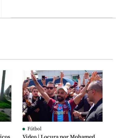
Fútbol
icos
Video | Locura por Mohamed