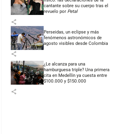
físico: las declaraciones de la
cantante sobre su cuerpo tras el
revuelo por
Petal
share
Perseidas, un eclipse y más
fenómenos astronómicos de
agosto visibles desde Colombia
share
¿Le alcanza para una
hamburguesa triple? Una primera
cita en Medellín ya cuesta entre
$100.000 y $150.000
share