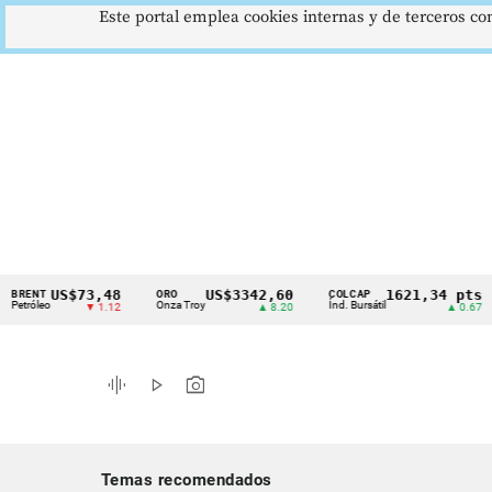
Este portal emplea cookies internas y de terceros con
US$73,48
US$3342,60
1621,34 pts
T
ORO
COLCAP
US
Cintillo
leo
Onza Troy
Índ. Bursátil
Dó
▼ 1.12
▲ 8.20
▲ 0.67
de
indicadores
graphic_eq
play_arrow
photo_camera
económicos
Colombia
Temas recomendados