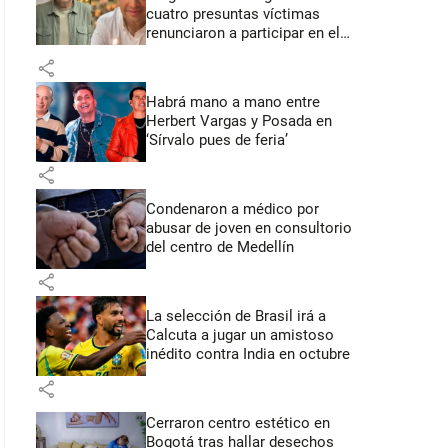
cuatro presuntas víctimas
renunciaron a participar en el
juicio
share
Habrá mano a mano entre
Herbert Vargas y Posada en
‘Sírvalo pues de feria’
share
Condenaron a médico por
abusar de joven en consultorio
del centro de Medellín
share
La selección de Brasil irá a
Calcuta a jugar un amistoso
inédito contra India en octubre
share
Cerraron centro estético en
Bogotá tras hallar desechos