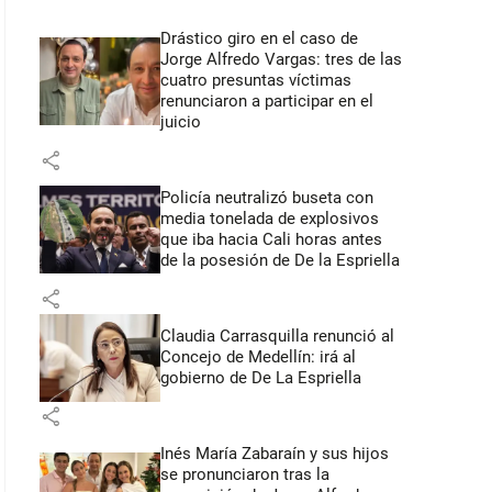
Drástico giro en el caso de
Jorge Alfredo Vargas: tres de las
cuatro presuntas víctimas
renunciaron a participar en el
juicio
share
Policía neutralizó buseta con
media tonelada de explosivos
que iba hacia Cali horas antes
de la posesión de De la Espriella
share
Claudia Carrasquilla renunció al
Concejo de Medellín: irá al
gobierno de De La Espriella
share
Inés María Zabaraín y sus hijos
se pronunciaron tras la