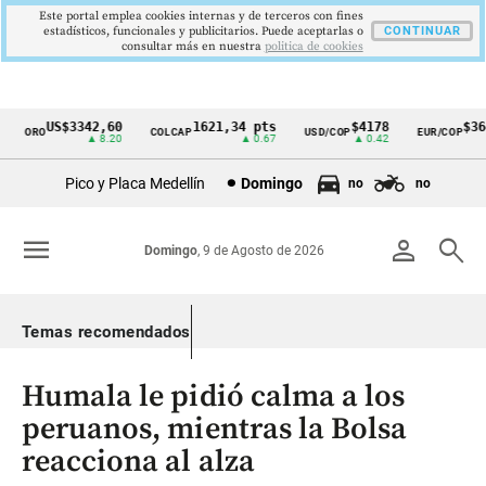
Este portal emplea cookies internas y de terceros con fines
estadísticos, funcionales y publicitarios. Puede aceptarlas o
CONTINUAR
consultar más en nuestra
politica de cookies
US$3342,60
1621,34 pts
$4178
$3648
ORO
COLCAP
USD/COP
EUR/COP
Cintillo
▲ 8.20
▲ 0.67
▲ 0.42
—
de
Pico y Placa Medellín
Domingo
no
no
indicadores
económicos
menu
person
search
Domingo
, 9 de Agosto de 2026
Colombia
Temas recomendados
Humala le pidió calma a los
peruanos, mientras la Bolsa
reacciona al alza