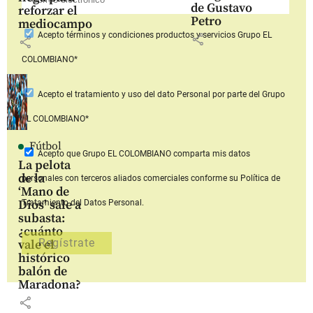
de Gustavo
reforzar el
Petro
mediocampo
Acepto
términos y condiciones productos y servicios
Grupo EL
share
share
COLOMBIANO*
Acepto
el tratamiento y uso del dato Personal
por parte del Grupo
EL COLOMBIANO*
Fútbol
Acepto que Grupo EL COLOMBIANO
comparta mis datos
La pelota
de la
personales con terceros aliados comerciales
conforme su Política de
‘Mano de
Dios’ sale a
Tratamiento del Datos Personal.
subasta:
¿cuánto
vale el
histórico
balón de
Maradona?
share