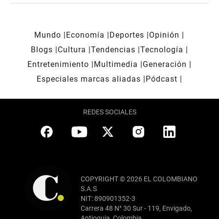
Mundo
Economía
Deportes
Opinión
Blogs
Cultura
Tendencias
Tecnología
Entretenimiento
Multimedia
Generación
Especiales marcas aliadas
Pódcast
REDES SOCIALES
COPYRIGHT © 2026 EL COLOMBIANO
S.A.S
NIT: 890901352-3
Carrera 48 N° 30 Sur - 119, Envigado,
Antioquia, Colombia.