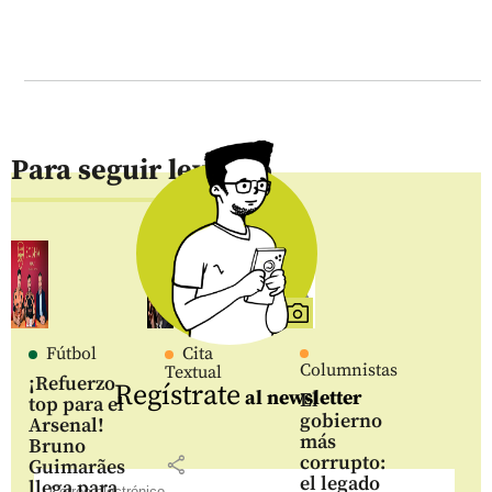
Para seguir leyendo
Fútbol
Cita
Columnistas
Textual
¡Refuerzo
Regístrate
al newsletter
El
top para el
gobierno
Arsenal!
más
Bruno
corrupto:
share
Guimarães
el legado
llega para