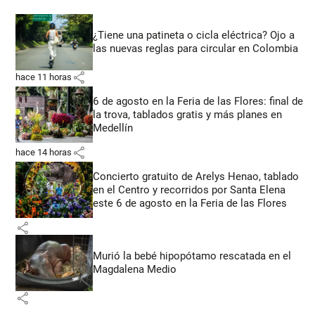
¿Tiene una patineta o cicla eléctrica? Ojo a
las nuevas reglas para circular en Colombia
share
hace 11 horas
6 de agosto en la Feria de las Flores: final de
la trova, tablados gratis y más planes en
Medellín
share
hace 14 horas
Concierto gratuito de Arelys Henao, tablado
en el Centro y recorridos por Santa Elena
este 6 de agosto en la Feria de las Flores
share
Murió la bebé hipopótamo rescatada en el
Magdalena Medio
share