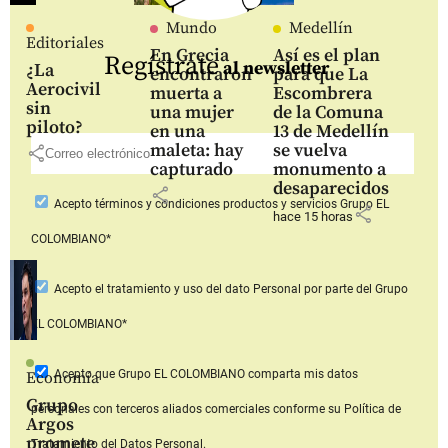
Mundo
Medellín
Editoriales
En Grecia
Así es el plan
Regístrate
al newsletter
¿La
encontraron
para que La
Aerocivil
muerta a
Escombrera
sin
una mujer
de la Comuna
piloto?
en una
13 de Medellín
maleta: hay
se vuelva
share
capturado
monumento a
desaparecidos
share
Acepto
términos y condiciones productos y servicios
Grupo EL
share
hace 15 horas
COLOMBIANO*
Acepto
el tratamiento y uso del dato Personal
por parte del Grupo
EL COLOMBIANO*
Acepto que Grupo EL COLOMBIANO
comparta mis datos
Economía
Grupo
personales con terceros aliados comerciales
conforme su Política de
Argos
promete
Tratamiento del Datos Personal.