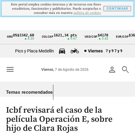
Este portal emplea cookies internas y de terceros con fines
estadísticos, funcionales y publicitarios. Puede aceptarlas o
CONTINUAR
consultar más en nuestra
politica de cookies
US$3342,60
1621,34 pts
$4178
$3672
ORO
COLCAP
USD/COP
EUR/COP
Cintillo
▲ 8.20
▲ 0.67
▲ 0.42
—
de
Pico y Placa Medellín
Viernes
7 y 9
7 y 9
indicadores
económicos
menu
person
search
Viernes
, 7 de Agosto de 2026
Colombia
Temas recomendados
Icbf revisará el caso de la
película Operación E, sobre
hijo de Clara Rojas