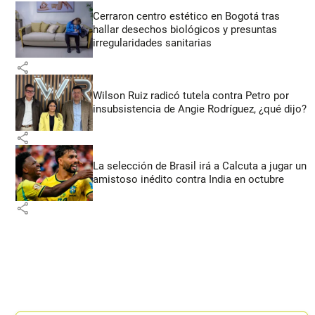
Cerraron centro estético en Bogotá tras
hallar desechos biológicos y presuntas
irregularidades sanitarias
share
Wilson Ruiz radicó tutela contra Petro por
insubsistencia de Angie Rodríguez, ¿qué dijo?
share
La selección de Brasil irá a Calcuta a jugar un
amistoso inédito contra India en octubre
share