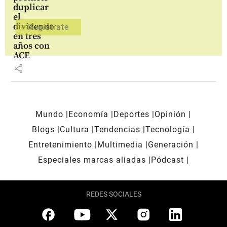
duplicar
el
dividendo
en tres
años con
ACE
share
Mundo
Economía
Deportes
Opinión
Blogs
Cultura
Tendencias
Tecnología
Entretenimiento
Multimedia
Generación
Especiales marcas aliadas
Pódcast
REDES SOCIALES