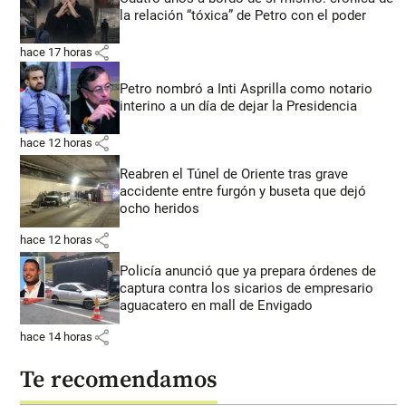
la relación “tóxica” de Petro con el poder
share
hace 17 horas
Petro nombró a Inti Asprilla como notario
interino a un día de dejar la Presidencia
share
hace 12 horas
Reabren el Túnel de Oriente tras grave
accidente entre furgón y buseta que dejó
ocho heridos
share
hace 12 horas
Policía anunció que ya prepara órdenes de
captura contra los sicarios de empresario
aguacatero en mall de Envigado
share
hace 14 horas
Te recomendamos