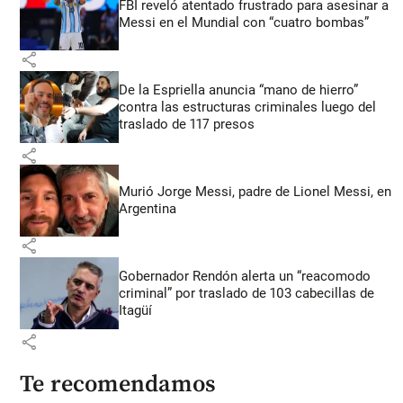
FBI reveló atentado frustrado para asesinar a
Messi en el Mundial con “cuatro bombas”
share
De la Espriella anuncia “mano de hierro”
contra las estructuras criminales luego del
traslado de 117 presos
share
Murió Jorge Messi, padre de Lionel Messi, en
Argentina
share
Gobernador Rendón alerta un “reacomodo
criminal” por traslado de 103 cabecillas de
Itagüí
share
Te recomendamos