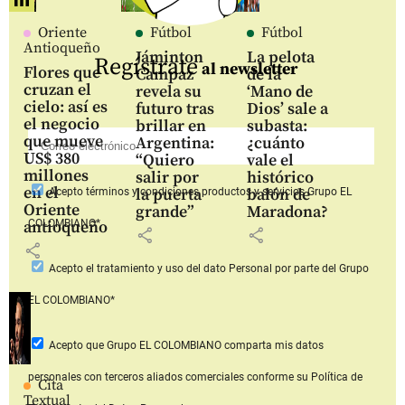
Oriente
Fútbol
Fútbol
Antioqueño
Jáminton
La pelota
Regístrate
al newsletter
Flores que
Campaz
de la
cruzan el
revela su
‘Mano de
cielo: así es
futuro tras
Dios’ sale a
el negocio
brillar en
subasta:
que mueve
Argentina:
¿cuánto
US$ 380
“Quiero
vale el
millones
salir por
histórico
en el
la puerta
balón de
Acepto
términos y condiciones productos y servicios
Grupo EL
Oriente
grande”
Maradona?
COLOMBIANO*
antioqueño
share
share
share
Acepto
el tratamiento y uso del dato Personal
por parte del Grupo
EL COLOMBIANO*
Acepto que Grupo EL COLOMBIANO
comparta mis datos
personales con terceros aliados comerciales
conforme su Política de
Cita
Textual