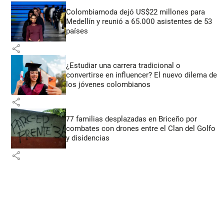
Colombiamoda dejó US$22 millones para
Medellín y reunió a 65.000 asistentes de 53
países
share
¿Estudiar una carrera tradicional o
convertirse en influencer? El nuevo dilema de
los jóvenes colombianos
share
77 familias desplazadas en Briceño por
combates con drones entre el Clan del Golfo
y disidencias
share