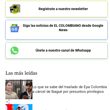
Regístrate a nuestro newsletter
Siga las noticias de EL COLOMBIANO desde Google
News
Únete a nuestro canal de Whatsapp
Las más leídas
Lo que se sabe del traslado de Epa Colombia
a cárcel de Ibagué por presuntos privilegios
share