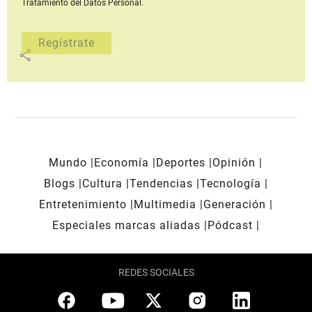
Tratamiento del Datos Personal.
share
Mundo
Economía
Deportes
Opinión
Blogs
Cultura
Tendencias
Tecnología
Entretenimiento
Multimedia
Generación
Especiales marcas aliadas
Pódcast
REDES SOCIALES