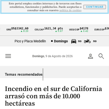
Este portal emplea cookies internas y de terceros con fines
estadísticos, funcionales y publicitarios. Puede aceptarlas o
CONTINUAR
consultar más en nuestra
politica de cookies
US$3342,60
1621,34 pts
$4178
$364
ORO
COLCAP
USD/COP
EUR/COP
Cintillo
▲ 8.20
▲ 0.67
▲ 0.42
de
Pico y Placa Medellín
Domingo
no
no
indicadores
económicos
menu
person
search
Domingo
, 9 de Agosto de 2026
Colombia
Temas recomendados
Incendio en el sur de California
arrasó con más de 10.000
hectáreas