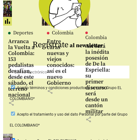
Deportes
Colombia
Colombia
Arranca
Entre
Regístrate
al newsletter
Así será
la Vuelta a
caras
la inédita
Colombia:
nuevas y
posesión
153
viejos
de De la
pedalistas
conocidos:
Espriella:
desafían,
así es el
su
desde este
nuevo
primer
sábado, el
Gobierno
discurso
terreno
Acepto
términos y condiciones productos y servicios
Grupo EL
share
será
nacional
desde un
COLOMBIANO*
share
cantón
militar
Acepto
el tratamiento y uso del dato Personal
por parte del Grupo
share
EL COLOMBIANO*