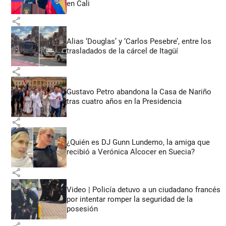
en Cali
share
Alias ‘Douglas’ y ‘Carlos Pesebre’, entre los
trasladados de la cárcel de Itagüí
share
Gustavo Petro abandona la Casa de Nariño
tras cuatro años en la Presidencia
share
¿Quién es DJ Gunn Lundemo, la amiga que
recibió a Verónica Alcocer en Suecia?
share
Video | Policía detuvo a un ciudadano francés
por intentar romper la seguridad de la
posesión