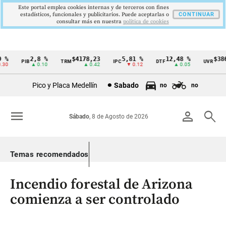
Este portal emplea cookies internas y de terceros con fines
estadísticos, funcionales y publicitarios. Puede aceptarlas o
CONTINUAR
consultar más en nuestra
politica de cookies
%
2,8 %
$4178,23
5,81 %
12,48 %
$386,
PIB
TRM
IPC
DTF
UVR
Cintillo
0
▲ 0.10
▲ 0.42
▼ 0.12
▲ 0.05
▲
de
Pico y Placa Medellín
Sabado
no
no
indicadores
económicos
menu
person
search
Sábado
, 8 de Agosto de 2026
Colombia
Temas recomendados
Incendio forestal de Arizona
comienza a ser controlado