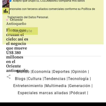
Acepto que Grupo EL COLOMBIANO
comparta mis datos
personales con terceros aliados comerciales
conforme su Política de
Tratamiento del Datos Personal.
Oriente
Antioqueño
Flores que
cruzan el
cielo: así es
el negocio
que mueve
US$ 380
millones
en el
Oriente
antioqueño
Mundo
Economía
Deportes
Opinión
share
Blogs
Cultura
Tendencias
Tecnología
Entretenimiento
Multimedia
Generación
Especiales marcas aliadas
Pódcast