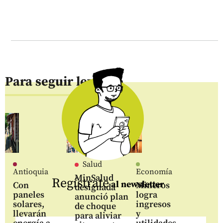
Para seguir leyendo
Salud
Antioquia
Economía
MinSalud
Regístrate
al newsletter
Con
Mineros
designada
paneles
logra
anunció plan
solares,
ingresos
de choque
llevarán
y
para aliviar