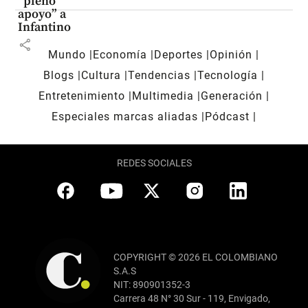
“pleno
apoyo” a
Infantino
share
Mundo
Economía
Deportes
Opinión
Blogs
Cultura
Tendencias
Tecnología
Entretenimiento
Multimedia
Generación
Especiales marcas aliadas
Pódcast
REDES SOCIALES
COPYRIGHT © 2026 EL COLOMBIANO
S.A.S
NIT: 890901352-3
Carrera 48 N° 30 Sur - 119, Envigado,