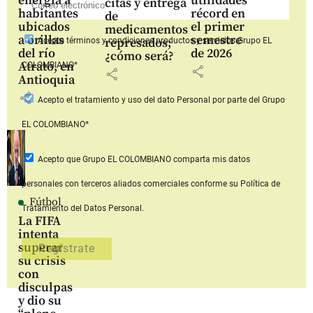
energía a
utilidades
citas y entrega
habitantes
récord en
de
ubicados
el primer
medicamentos
a orillas
semestre
represados;
Acepto
términos y condiciones productos y servicios
Grupo EL
del río
de 2026
¿cómo será?
Atrato, en
COLOMBIANO*
share
share
Antioquia
share
Acepto
el tratamiento y uso del dato Personal
por parte del Grupo
EL COLOMBIANO*
Acepto que Grupo EL COLOMBIANO
comparta mis datos
personales con terceros aliados comerciales
conforme su Política de
Fútbol
Tratamiento del Datos Personal.
La FIFA
intenta
superar
su crisis
con
disculpas
y dio su