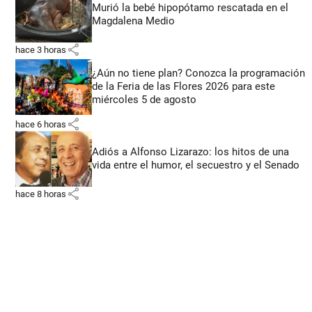
Murió la bebé hipopótamo rescatada en el
Magdalena Medio
share
hace 3 horas
¿Aún no tiene plan? Conozca la programación
de la Feria de las Flores 2026 para este
miércoles 5 de agosto
share
hace 6 horas
Adiós a Alfonso Lizarazo: los hitos de una
vida entre el humor, el secuestro y el Senado
share
hace 8 horas