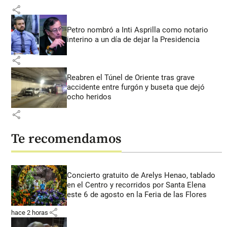
share
Petro nombró a Inti Asprilla como notario
interino a un día de dejar la Presidencia
share
Reabren el Túnel de Oriente tras grave
accidente entre furgón y buseta que dejó
ocho heridos
share
Te recomendamos
Concierto gratuito de Arelys Henao, tablado
en el Centro y recorridos por Santa Elena
este 6 de agosto en la Feria de las Flores
share
hace 2 horas