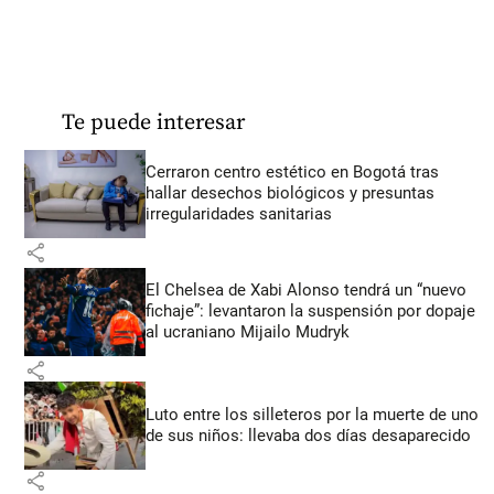
Te puede interesar
Cerraron centro estético en Bogotá tras
hallar desechos biológicos y presuntas
irregularidades sanitarias
share
El Chelsea de Xabi Alonso tendrá un “nuevo
fichaje”: levantaron la suspensión por dopaje
al ucraniano Mijailo Mudryk
share
Luto entre los silleteros por la muerte de uno
de sus niños: llevaba dos días desaparecido
share