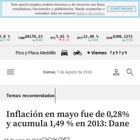
Este portal emplea cookies internas y de terceros con fines
estadísticos, funcionales y publicitarios. Puede aceptarlas o
CONTINUAR
consultar más en nuestra
politica de cookies
,8 %
$4178,23
5,81 %
12,48 %
$386,1273
TRM
IPC
DTF
UVR
S
Cintillo
 0.10
▲ 0.42
▼ 0.12
▲ 0.05
▲ 0.03
de
Pico y Placa Medellín
Viernes
7 y 9
7 y 9
indicadores
económicos
menu
person
search
Viernes
, 7 de Agosto de 2026
Colombia
Temas recomendados
Inflación en mayo fue de 0,28%
y acumula 1,49 % en 2013: Dane