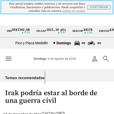
Este portal emplea cookies internas y de terceros con fines
estadísticos, funcionales y publicitarios. Puede aceptarlas o
CONTINUAR
consultar más en nuestra
politica de cookies
US$3342,60
1621,34 pts
$4178
$364
ORO
COLCAP
USD/COP
EUR/COP
Cintillo
▲ 8.20
▲ 0.67
▲ 0.42
de
Pico y Placa Medellín
Domingo
no
no
indicadores
económicos
menu
person
search
Domingo
, 9 de Agosto de 2026
Colombia
Temas recomendados
Irak podría estar al borde de
una guerra civil