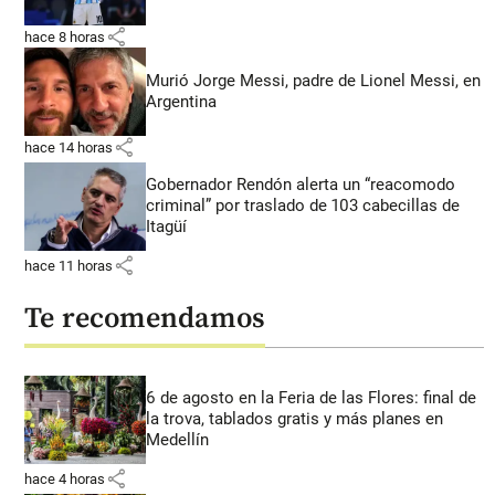
share
hace 8 horas
Murió Jorge Messi, padre de Lionel Messi, en
Argentina
share
hace 14 horas
Gobernador Rendón alerta un “reacomodo
criminal” por traslado de 103 cabecillas de
Itagüí
share
hace 11 horas
Te recomendamos
6 de agosto en la Feria de las Flores: final de
la trova, tablados gratis y más planes en
Medellín
share
hace 4 horas