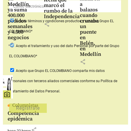
Medellín,
a
marcó el
ya suma
balazos
rumbo de la
400.000
cuando
Independencia
pedidos
cruzaba
Acepto
términos y condiciones productos y servicios
Grupo EL
share
semanales
un
y 4.500
puente
COLOMBIANO*
negocios
en
Belén,
share
Acepto
el tratamiento y uso del dato Personal
por parte del Grupo
en
Medellín
EL COLOMBIANO*
share
Acepto que Grupo EL COLOMBIANO
comparta mis datos
personales con terceros aliados comerciales
conforme su Política de
Tratamiento del Datos Personal.
Columnistas
Competencia
epidémica
share
hace 22 horas