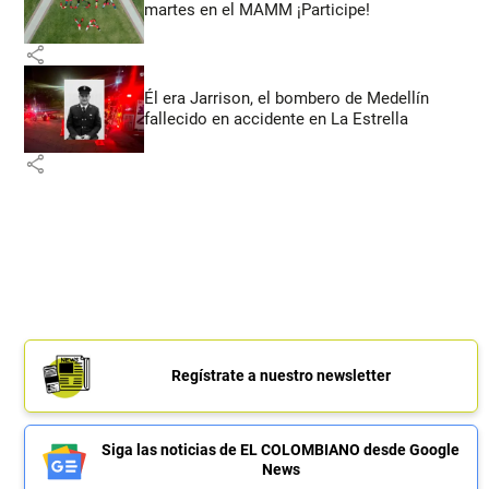
martes en el MAMM ¡Participe!
share
Él era Jarrison, el bombero de Medellín
fallecido en accidente en La Estrella
share
Regístrate a nuestro newsletter
Siga las noticias de EL COLOMBIANO desde Google
News