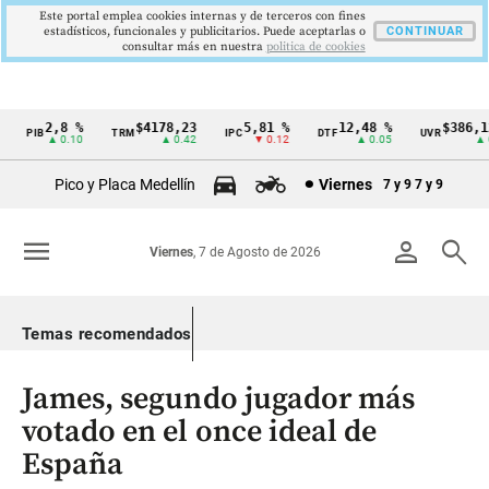
Este portal emplea cookies internas y de terceros con fines
estadísticos, funcionales y publicitarios. Puede aceptarlas o
CONTINUAR
consultar más en nuestra
politica de cookies
2,8 %
$4178,23
5,81 %
12,48 %
$386,127
PIB
TRM
IPC
DTF
UVR
Cintillo
▲ 0.10
▲ 0.42
▼ 0.12
▲ 0.05
▲ 0.0
de
Pico y Placa Medellín
Viernes
7 y 9
7 y 9
indicadores
económicos
menu
person
search
Viernes
, 7 de Agosto de 2026
Colombia
Temas recomendados
James, segundo jugador más
votado en el once ideal de
España