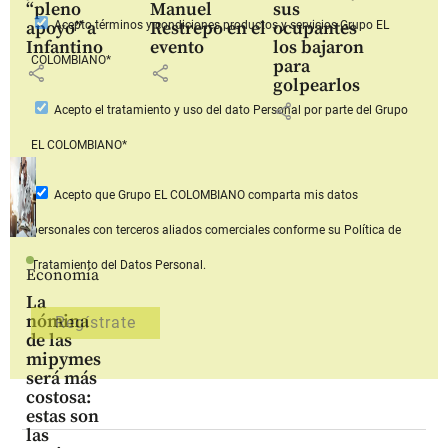
“pleno
Manuel
sus
apoyo” a
Restrepo en el
ocupantes
Acepto
términos y condiciones productos y servicios
Grupo EL
Infantino
evento
los bajaron
COLOMBIANO*
para
share
share
golpearlos
share
Acepto
el tratamiento y uso del dato Personal
por parte del Grupo
EL COLOMBIANO*
Acepto que Grupo EL COLOMBIANO
comparta mis datos
personales con terceros aliados comerciales
conforme su Política de
Tratamiento del Datos Personal.
Economía
La
nómina
de las
mipymes
será más
costosa:
estas son
las