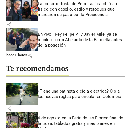
La metamorfosis de Petro: así cambió su
físico con cabello, estilo y retoques que
marcaron su paso por la Presidencia
share
En vivo | Rey Felipe VI y Javier Milei ya se
reunieron con Abelardo de la Espriella antes
de la posesión
share
hace 5 horas
Te recomendamos
¿Tiene una patineta o cicla eléctrica? Ojo a
las nuevas reglas para circular en Colombia
share
6 de agosto en la Feria de las Flores: final de
la trova, tablados gratis y más planes en