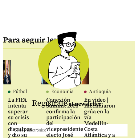
Para seguir leyendo
Fútbol
Economía
Antioquia
La FIFA
Conexión
En video |
Regístrate
al newsletter
intenta
Summit 2026
Incendiaron
superar
confirma la
grúa en la
su crisis
participación
vía
con
del
Medellín-
disculpas
vicepresidente
Costa
y dio su
electo José
Atlántica y a