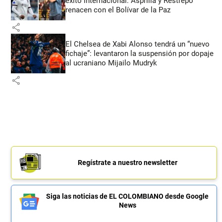
éxito internacional: Asprilla y Restrepo
renacen con el Bolívar de la Paz
share
El Chelsea de Xabi Alonso tendrá un “nuevo
fichaje”: levantaron la suspensión por dopaje
al ucraniano Mijailo Mudryk
share
Regístrate a nuestro newsletter
Siga las noticias de EL COLOMBIANO desde Google
News