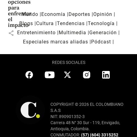
opciones
para
enfrentar
Mundo
Economía
Deportes
Opinión
el
Blogs
Cultura
Tendencias
Tecnología
impacto
share
Entretenimiento
Multimedia
Generación
Especiales marcas aliadas
Pódcast
REDES SOCIALES
COPYRIGHT © 2026 EL COLOMBIANO
S.A.S
NIT: 890901352-3
Carrera 48 N° 30 Sur - 119, Envigado,
Antioquia, Colombia.
CONMUTADOR:
(57) (604) 3315252