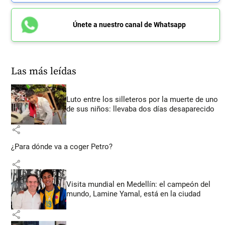
Únete a nuestro canal de Whatsapp
Las más leídas
Luto entre los silleteros por la muerte de uno
de sus niños: llevaba dos días desaparecido
share
¿Para dónde va a coger Petro?
share
Visita mundial en Medellín: el campeón del
mundo, Lamine Yamal, está en la ciudad
share