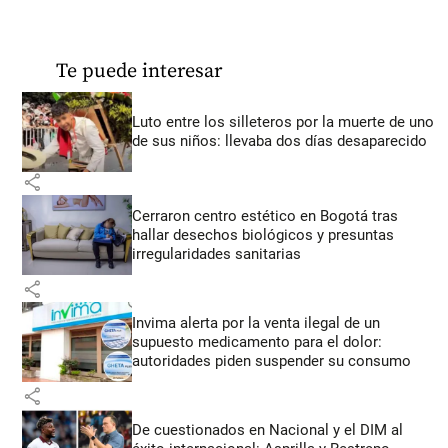
Te puede interesar
Luto entre los silleteros por la muerte de uno
de sus niños: llevaba dos días desaparecido
share
Cerraron centro estético en Bogotá tras
hallar desechos biológicos y presuntas
irregularidades sanitarias
share
Invima alerta por la venta ilegal de un
supuesto medicamento para el dolor:
autoridades piden suspender su consumo
share
De cuestionados en Nacional y el DIM al