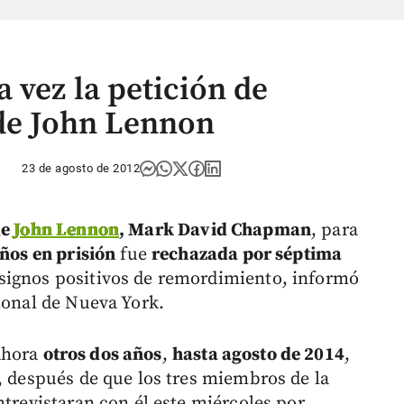
 vez la petición de
 de John Lennon
23 de agosto de 2012
de
John Lennon
, Mark David Chapman
, para
años en prisión
fue
rechazada por séptima
signos positivos de remordimiento, informó
ional de Nueva York.
 ahora
otros dos años
,
hasta agosto de 2014
,
, después de que los tres miembros de la
ntrevistaran con él este miércoles por