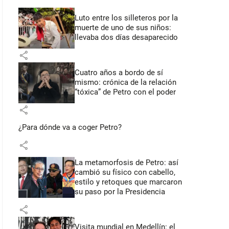
Luto entre los silleteros por la
muerte de uno de sus niños:
llevaba dos días desaparecido
share
Cuatro años a bordo de sí
mismo: crónica de la relación
“tóxica” de Petro con el poder
share
¿Para dónde va a coger Petro?
share
La metamorfosis de Petro: así
cambió su físico con cabello,
estilo y retoques que marcaron
su paso por la Presidencia
share
Visita mundial en Medellín: el