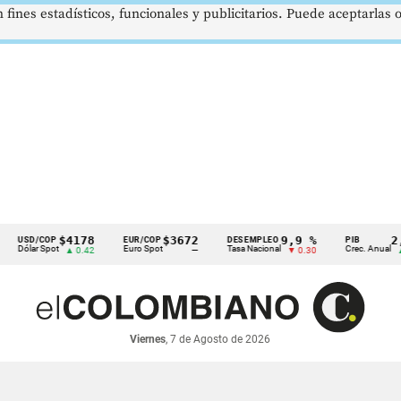
 fines estadísticos, funcionales y publicitarios. Puede aceptarlas
$4178
$3672
9,9 %
2,8 %
D/COP
EUR/COP
DESEMPLEO
PIB
ar Spot
Euro Spot
Tasa Nacional
Crec. Anual
▲ 0.42
—
▼ 0.30
▲ 0.10
Viernes
, 7 de Agosto de 2026