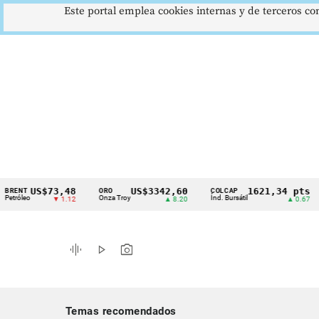
Este portal emplea cookies internas y de terceros con
US$73,48
US$3342,60
1621,34 pts
T
ORO
COLCAP
US
Cintillo
eo
Onza Troy
Índ. Bursátil
Dól
▼ 1.12
▲ 8.20
▲ 0.67
de
indicadores
graphic_eq
play_arrow
photo_camera
económicos
Colombia
Temas recomendados