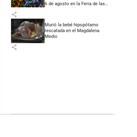
6 de agosto en la Feria de las
Flores
share
Murió la bebé hipopótamo
rescatada en el Magdalena
Medio
share