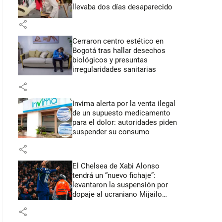
llevaba dos días desaparecido
share
Cerraron centro estético en
Bogotá tras hallar desechos
biológicos y presuntas
irregularidades sanitarias
share
Invima alerta por la venta ilegal
de un supuesto medicamento
para el dolor: autoridades piden
suspender su consumo
share
El Chelsea de Xabi Alonso
tendrá un “nuevo fichaje”:
levantaron la suspensión por
dopaje al ucraniano Mijailo
Mudryk
share