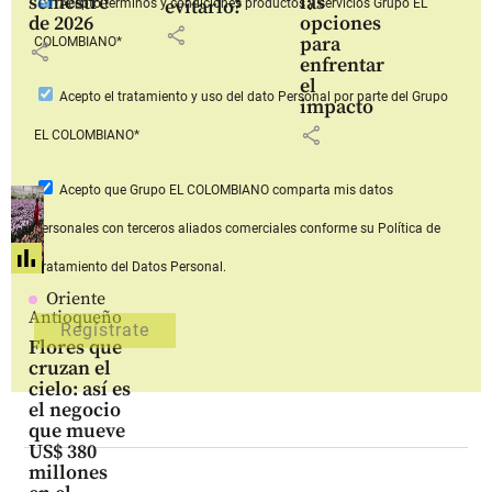
semestre
las
evitarlo?
Acepto
términos y condiciones productos y servicios
Grupo EL
de 2026
opciones
share
para
COLOMBIANO*
share
enfrentar
el
Acepto
el tratamiento y uso del dato Personal
por parte del Grupo
impacto
share
EL COLOMBIANO*
Acepto que Grupo EL COLOMBIANO
comparta mis datos
personales con terceros aliados comerciales
conforme su Política de
Tratamiento del Datos Personal.
Oriente
Antioqueño
Flores que
cruzan el
cielo: así es
el negocio
que mueve
US$ 380
millones