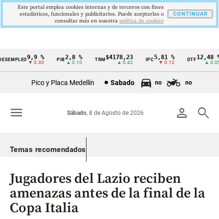
Este portal emplea cookies internas y de terceros con fines
estadísticos, funcionales y publicitarios. Puede aceptarlas o
CONTINUAR
consultar más en nuestra
politica de cookies
9,9 %
2,8 %
$4178,23
5,81 %
12,48 %
ESEMPLEO
PIB
TRM
IPC
DTF
Cintillo
▼ 0.30
▲ 0.10
▲ 0.42
▼ 0.12
▲ 0.05
de
Pico y Placa Medellín
Sabado
no
no
indicadores
económicos
menu
person
search
Sábado
, 8 de Agosto de 2026
Colombia
Temas recomendados
Jugadores del Lazio reciben
amenazas antes de la final de la
Copa Italia