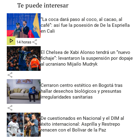
Te puede interesar
“La coca dará paso al coco, al cacao, al
café”: así fue la posesión de De la Espriella
en Cali
share
hace 14 horas
El Chelsea de Xabi Alonso tendrá un “nuevo
fichaje”: levantaron la suspensión por dopaje
al ucraniano Mijailo Mudryk
share
Cerraron centro estético en Bogotá tras
hallar desechos biológicos y presuntas
irregularidades sanitarias
share
De cuestionados en Nacional y el DIM al
éxito internacional: Asprilla y Restrepo
renacen con el Bolívar de la Paz