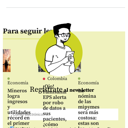
Para seguir leyendo
Colombia
Economía
Economía
¡Ojo!
Regístrate
al newsletter
Mineros
La
Famisanar
logra
nómina
EPS alerta
ingresos
de las
por robo
y
mipymes
de datos a
utilidades
será más
sus
récord en
costosa:
pacientes,
el primer
estas son
¿cómo