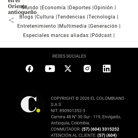
en el
Oriente
Mundo
Economía
Deportes
Opinión
antioqueño
Blogs
Cultura
Tendencias
Tecnología
share
Entretenimiento
Multimedia
Generación
Especiales marcas aliadas
Pódcast
REDES SOCIALES
COPYRIGHT © 2026 EL COLOMBIANO
S.A.S
NIT: 890901352-3
Carrera 48 N° 30 Sur - 119, Envigado,
Antioquia, Colombia.
CONMUTADOR:
(57) (604) 3315252
ATENCIÓN AL CLIENTE:
(57) (604)