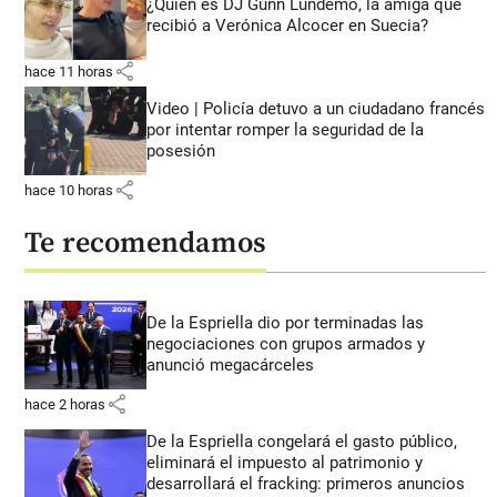
¿Quién es DJ Gunn Lundemo, la amiga que
recibió a Verónica Alcocer en Suecia?
share
hace 11 horas
Video | Policía detuvo a un ciudadano francés
por intentar romper la seguridad de la
posesión
share
hace 10 horas
Te recomendamos
De la Espriella dio por terminadas las
negociaciones con grupos armados y
anunció megacárceles
share
hace 2 horas
De la Espriella congelará el gasto público,
eliminará el impuesto al patrimonio y
desarrollará el fracking: primeros anuncios