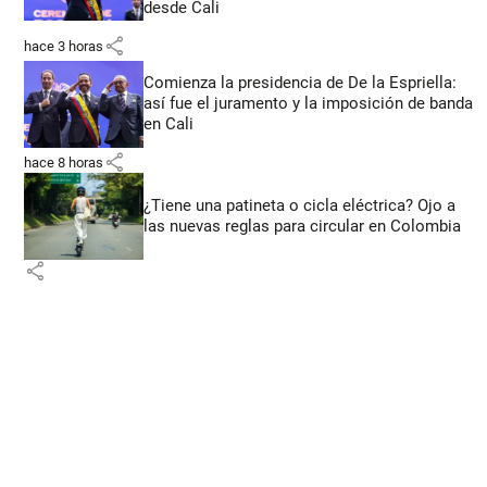
desde Cali
share
hace 3 horas
Comienza la presidencia de De la Espriella:
así fue el juramento y la imposición de banda
en Cali
share
hace 8 horas
¿Tiene una patineta o cicla eléctrica? Ojo a
las nuevas reglas para circular en Colombia
share