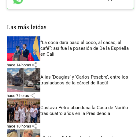
Las más leídas
“La coca dará paso al coco, al cacao, al
café”: así fue la posesión de De la Espriella
en Cali
share
hace 14 horas
Alias ‘Douglas’ y ‘Carlos Pesebre’, entre los
trasladados de la cárcel de Itagüí
share
hace 7 horas
Gustavo Petro abandona la Casa de Nariño
tras cuatro años en la Presidencia
share
hace 10 horas