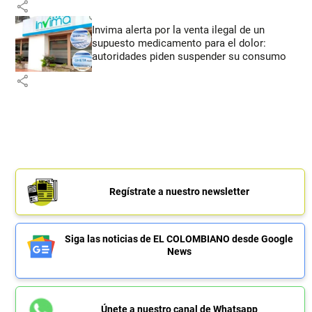
share
Invima alerta por la venta ilegal de un
supuesto medicamento para el dolor:
autoridades piden suspender su consumo
share
Regístrate a nuestro newsletter
Siga las noticias de EL COLOMBIANO desde Google
News
Únete a nuestro canal de Whatsapp