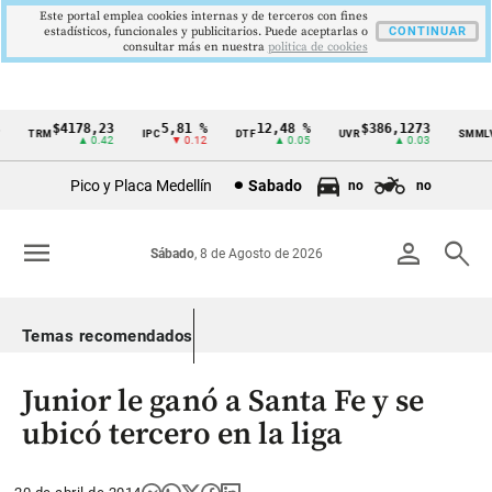
Este portal emplea cookies internas y de terceros con fines
estadísticos, funcionales y publicitarios. Puede aceptarlas o
CONTINUAR
consultar más en nuestra
politica de cookies
$4178,23
5,81 %
12,48 %
$386,1273
$
TRM
IPC
DTF
UVR
SMMLV
Cintillo
▲ 0.42
▼ 0.12
▲ 0.05
▲ 0.03
de
Pico y Placa Medellín
Sabado
no
no
indicadores
económicos
menu
person
search
Sábado
, 8 de Agosto de 2026
Colombia
Temas recomendados
Junior le ganó a Santa Fe y se
ubicó tercero en la liga