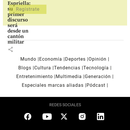
Espriella:
su
primer
discurso
será
desde un
cantón
militar
share
Mundo
Economía
Deportes
Opinión
Blogs
Cultura
Tendencias
Tecnología
Entretenimiento
Multimedia
Generación
Especiales marcas aliadas
Pódcast
REDES SOCIALES