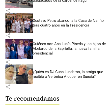
trasladados de la cárcel de Itagüí
share
Gustavo Petro abandona la Casa de Nariño
tras cuatro años en la Presidencia
share
Quiénes son Ana Lucía Pineda y los hijos de
Abelardo de la Espriella, la nueva familia
presidencial
share
¿Quién es DJ Gunn Lundemo, la amiga que
recibió a Verónica Alcocer en Suecia?
share
Te recomendamos