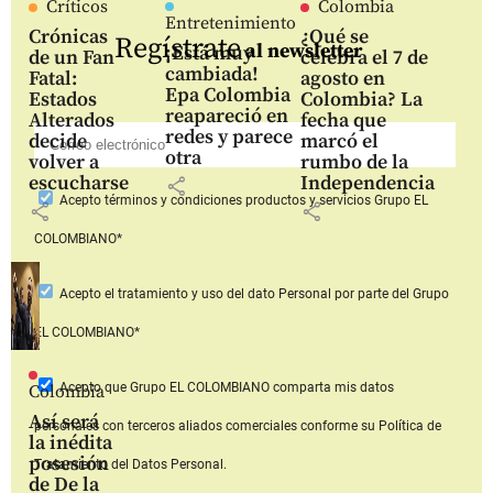
Críticos
Colombia
Entretenimiento
Crónicas
¿Qué se
Regístrate
al newsletter
¡Está muy
de un Fan
celebra el 7 de
cambiada!
Fatal:
agosto en
Epa Colombia
Estados
Colombia? La
reapareció en
Alterados
fecha que
redes y parece
decide
marcó el
otra
volver a
rumbo de la
escucharse
Independencia
share
Acepto
términos y condiciones productos y servicios
Grupo EL
share
share
COLOMBIANO*
Acepto
el tratamiento y uso del dato Personal
por parte del Grupo
EL COLOMBIANO*
Acepto que Grupo EL COLOMBIANO
comparta mis datos
Colombia
Así será
personales con terceros aliados comerciales
conforme su Política de
la inédita
posesión
Tratamiento del Datos Personal.
de De la