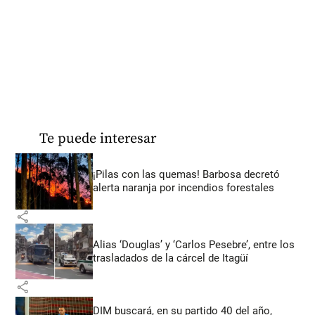
Te puede interesar
¡Pilas con las quemas! Barbosa decretó
alerta naranja por incendios forestales
share
Alias ‘Douglas’ y ‘Carlos Pesebre’, entre los
trasladados de la cárcel de Itagüí
share
DIM buscará, en su partido 40 del año,