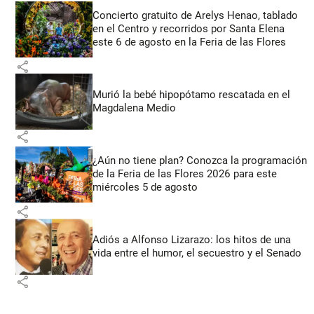
Concierto gratuito de Arelys Henao, tablado
en el Centro y recorridos por Santa Elena
este 6 de agosto en la Feria de las Flores
share
Murió la bebé hipopótamo rescatada en el
Magdalena Medio
share
¿Aún no tiene plan? Conozca la programación
de la Feria de las Flores 2026 para este
miércoles 5 de agosto
share
Adiós a Alfonso Lizarazo: los hitos de una
vida entre el humor, el secuestro y el Senado
share