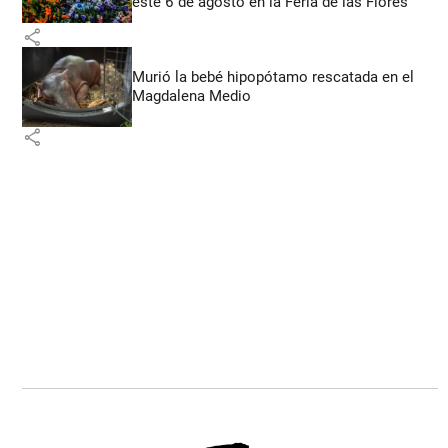
este 6 de agosto en la Feria de las Flores
share
Murió la bebé hipopótamo rescatada en el
Magdalena Medio
share