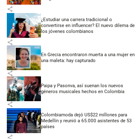
share
¿Estudiar una carrera tradicional o
convertirse en influencer? El nuevo dilema de
los jóvenes colombianos
share
En Grecia encontraron muerta a una mujer en
una maleta: hay capturado
share
Paipa y Pasonva, así suenan los nuevos
géneros musicales hechos en Colombia
share
Colombiamoda dejó US$22 millones para
Medellín y reunió a 65.000 asistentes de 53
países
share