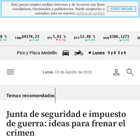
Este portal emplea cookies internas y de terceros con fines
estadísticos, funcionales y publicitarios. Puede aceptarlas o
CONTINUAR
consultar más en nuestra
politica de cookies
%
$4178,23
5,81 %
12,48 %
$386,1273
TRM
IPC
DTF
UVR
SMM
Cintillo
0
▲ 0.42
▼ 0.12
▲ 0.05
▲ 0.03
de
Pico y Placa Medellín
Lunes
5 y 8
5 y 8
indicadores
económicos
menu
person
search
Lunes
, 10 de Agosto de 2026
Colombia
Temas recomendados
Junta de seguridad e impuesto
de guerra: ideas para frenar el
crimen