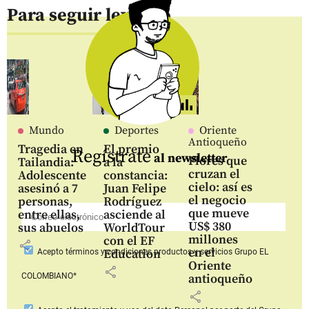
Para seguir leyendo
Mundo
Deportes
Oriente
Antioqueño
Tragedia en
El premio
Regístrate
al newsletter
Flores que
Tailandia:
a la
cruzan el
Adolescente
constancia:
cielo: así es
asesinó a 7
Juan Felipe
el negocio
personas,
Rodríguez
que mueve
entre ellas,
asciende al
US$ 380
sus abuelos
WorldTour
millones
con el EF
share
en el
Education
Acepto
términos y condiciones productos y servicios
Grupo EL
Oriente
share
COLOMBIANO*
antioqueño
share