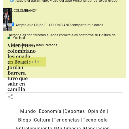
Acepto
el tratamiento y uso del dato Personal
por parte del Grupo
EL COLOMBIANO*
Acepto que Grupo EL COLOMBIANO
comparta mis datos
personales con terceros aliados comerciales
conforme su Política de
Fútbol
Video | Otro
Tratamiento del Datos Personal.
colombiano
lesionado
en Brasil:
Jordan
Barrera
tuvo que
salir en
camilla
share
Mundo
Economía
Deportes
Opinión
Blogs
Cultura
Tendencias
Tecnología
Entretenimiento
Multimedia
Generación