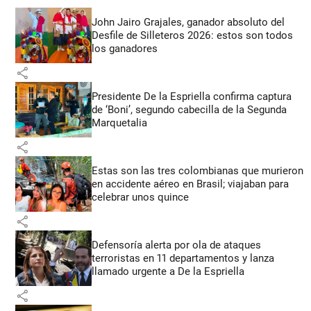
John Jairo Grajales, ganador absoluto del
Desfile de Silleteros 2026: estos son todos
los ganadores
share
Presidente De la Espriella confirma captura
de ‘Boni’, segundo cabecilla de la Segunda
Marquetalia
share
Estas son las tres colombianas que murieron
en accidente aéreo en Brasil; viajaban para
celebrar unos quince
share
Defensoría alerta por ola de ataques
terroristas en 11 departamentos y lanza
llamado urgente a De la Espriella
share