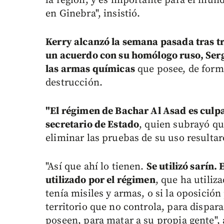
la región, y es importante para el mun
en Ginebra", insistió.
Kerry alcanzó la semana pasada tras tre
un acuerdo con su homólogo ruso, Serge
las armas químicas
que posee, de forma
destrucción.
"El régimen de Bachar Al Asad es culpa
secretario de Estado
, quien subrayó qu
eliminar las pruebas de su uso resulta
"Así que ahí lo tienen.
Se utilizó sarín.
utilizado por el régimen
, que ha utili
tenía misiles y armas, o si la oposición
territorio que no controla, para dispar
poseen, para matar a su propia gente", 