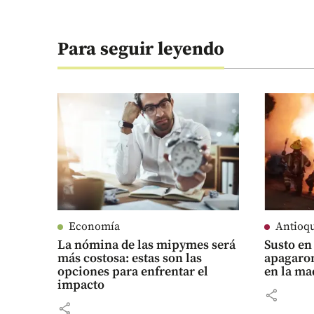
Para seguir leyendo
Economía
Antioq
La nómina de las mipymes será
Susto en
más costosa: estas son las
apagaron
opciones para enfrentar el
en la m
impacto
share
share