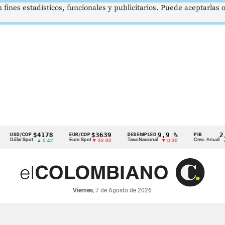
 fines estadísticos, funcionales y publicitarios. Puede aceptarlas
$4178
$3639
9,9 %
2,8 %
COP
EUR/COP
DESEMPLEO
PIB
 Spot
Euro Spot
Tasa Nacional
Crec. Anual
▲ 0.42
▼ 33.00
▼ 0.30
▲ 0.10
Viernes
, 7 de Agosto de 2026