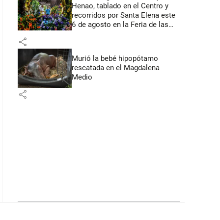
Henao, tablado en el Centro y
recorridos por Santa Elena este
6 de agosto en la Feria de las
Flores
share
Murió la bebé hipopótamo
rescatada en el Magdalena
Medio
share