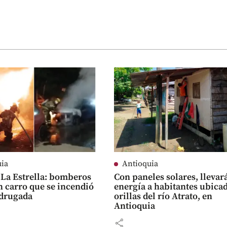
uia
Antioquia
 La Estrella: bomberos
Con paneles solares, llevar
 carro que se incendió
energía a habitantes ubica
adrugada
orillas del río Atrato, en
Antioquia
share