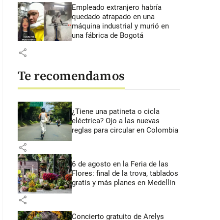
Empleado extranjero habría
quedado atrapado en una
máquina industrial y murió en
una fábrica de Bogotá
share
Te recomendamos
¿Tiene una patineta o cicla
eléctrica? Ojo a las nuevas
reglas para circular en Colombia
share
6 de agosto en la Feria de las
Flores: final de la trova, tablados
gratis y más planes en Medellín
share
Concierto gratuito de Arelys