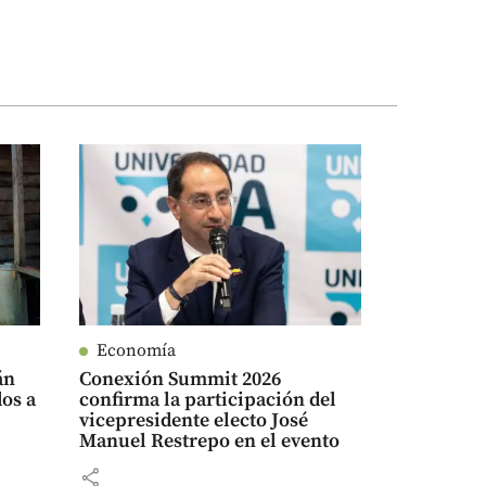
Economía
án
Conexión Summit 2026
dos a
confirma la participación del
vicepresidente electo José
Manuel Restrepo en el evento
share