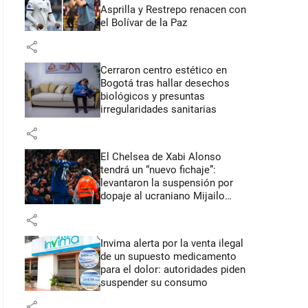
Asprilla y Restrepo renacen con
el Bolívar de la Paz
share
Cerraron centro estético en
Bogotá tras hallar desechos
biológicos y presuntas
irregularidades sanitarias
share
El Chelsea de Xabi Alonso
tendrá un “nuevo fichaje”:
levantaron la suspensión por
dopaje al ucraniano Mijailo
Mudryk
share
Invima alerta por la venta ilegal
de un supuesto medicamento
para el dolor: autoridades piden
suspender su consumo
share