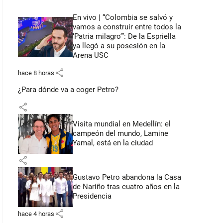
En vivo | “Colombia se salvó y
vamos a construir entre todos la
‘Patria milagro’”: De la Espriella
ya llegó a su posesión en la
Arena USC
share
hace 8 horas
¿Para dónde va a coger Petro?
share
Visita mundial en Medellín: el
campeón del mundo, Lamine
Yamal, está en la ciudad
share
Gustavo Petro abandona la Casa
de Nariño tras cuatro años en la
Presidencia
share
hace 4 horas