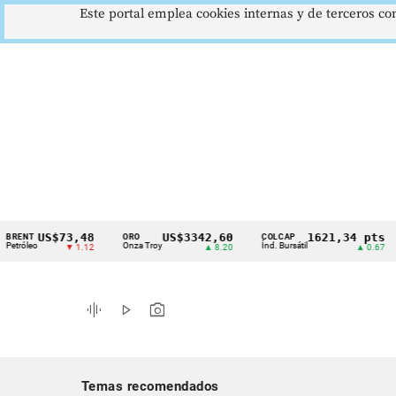
Este portal emplea cookies internas y de terceros con
US$73,48
US$3342,60
1621,34 pts
ORO
COLCAP
USD/
Cintillo
Onza Troy
Índ. Bursátil
Dólar
▼ 1.12
▲ 8.20
▲ 0.67
de
indicadores
graphic_eq
play_arrow
photo_camera
económicos
Colombia
Temas recomendados