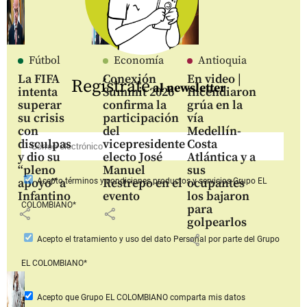
Fútbol
Economía
Antioquia
La FIFA
Conexión
En video |
Regístrate
al newsletter
intenta
Summit 2026
Incendiaron
superar
confirma la
grúa en la
su crisis
participación
vía
con
del
Medellín-
disculpas
vicepresidente
Costa
y dio su
electo José
Atlántica y a
“pleno
Manuel
sus
apoyo” a
Restrepo en el
ocupantes
Acepto
términos y condiciones productos y servicios
Grupo EL
Infantino
evento
los bajaron
COLOMBIANO*
para
share
share
golpearlos
share
Acepto
el tratamiento y uso del dato Personal
por parte del Grupo
EL COLOMBIANO*
Acepto que Grupo EL COLOMBIANO
comparta mis datos