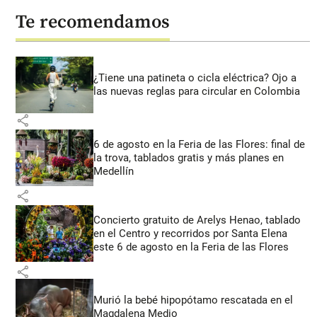
Te recomendamos
¿Tiene una patineta o cicla eléctrica? Ojo a
las nuevas reglas para circular en Colombia
share
6 de agosto en la Feria de las Flores: final de
la trova, tablados gratis y más planes en
Medellín
share
Concierto gratuito de Arelys Henao, tablado
en el Centro y recorridos por Santa Elena
este 6 de agosto en la Feria de las Flores
share
Murió la bebé hipopótamo rescatada en el
Magdalena Medio