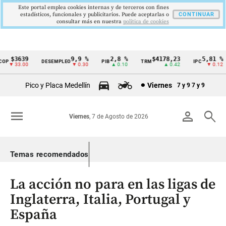
Este portal emplea cookies internas y de terceros con fines
estadísticos, funcionales y publicitarios. Puede aceptarlas o
CONTINUAR
consultar más en nuestra
politica de cookies
$3639
9,9 %
2,8 %
$4178,23
5,81 %
DESEMPLEO
PIB
TRM
IPC
Cintillo
▼ 33.00
▼ 0.30
▲ 0.10
▲ 0.42
▼ 0.12
de
Pico y Placa Medellín
Viernes
7 y 9
7 y 9
indicadores
económicos
menu
person
search
Viernes
, 7 de Agosto de 2026
Colombia
Temas recomendados
La acción no para en las ligas de
Inglaterra, Italia, Portugal y
España