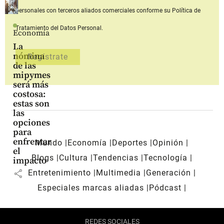
personales con terceros aliados comerciales
conforme su Política de
Tratamiento del Datos Personal.
Economía
La
nómina
de las
mipymes
será más
costosa:
estas son
las
opciones
para
enfrentar
Mundo
Economía
Deportes
Opinión
el
Blogs
Cultura
Tendencias
Tecnología
impacto
share
Entretenimiento
Multimedia
Generación
Especiales marcas aliadas
Pódcast
REDES SOCIALES