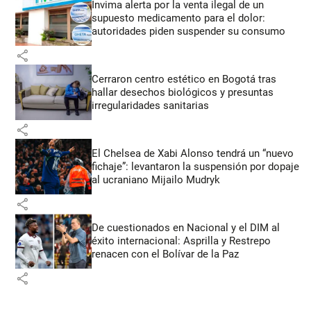
Invima alerta por la venta ilegal de un
supuesto medicamento para el dolor:
autoridades piden suspender su consumo
share
Cerraron centro estético en Bogotá tras
hallar desechos biológicos y presuntas
irregularidades sanitarias
share
El Chelsea de Xabi Alonso tendrá un “nuevo
fichaje”: levantaron la suspensión por dopaje
al ucraniano Mijailo Mudryk
share
De cuestionados en Nacional y el DIM al
éxito internacional: Asprilla y Restrepo
renacen con el Bolívar de la Paz
share