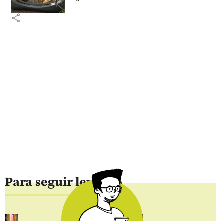
share
Para seguir leyendo