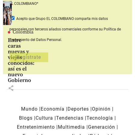
EL COLOMBIANO*
Acepto que Grupo EL COLOMBIANO
comparta mis datos
personales con terceros aliados comerciales
conforme su Política de
Colombia
Entre
Tratamiento del Datos Personal.
caras
nuevas y
viejos
conocidos:
así es el
nuevo
Gobierno
share
Mundo
Economía
Deportes
Opinión
Blogs
Cultura
Tendencias
Tecnología
Entretenimiento
Multimedia
Generación