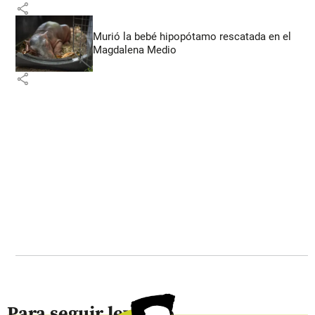
share
Murió la bebé hipopótamo rescatada en el
Magdalena Medio
share
Para seguir leyendo