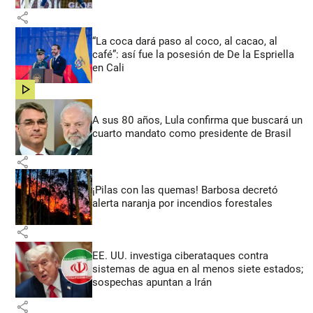
share
“La coca dará paso al coco, al cacao, al
café”: así fue la posesión de De la Espriella
en Cali
share
A sus 80 años, Lula confirma que buscará un
cuarto mandato como presidente de Brasil
share
¡Pilas con las quemas! Barbosa decretó
alerta naranja por incendios forestales
share
EE. UU. investiga ciberataques contra
sistemas de agua en al menos siete estados;
sospechas apuntan a Irán
share