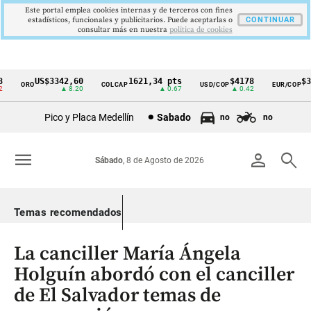
Este portal emplea cookies internas y de terceros con fines
estadísticos, funcionales y publicitarios. Puede aceptarlas o
CONTINUAR
consultar más en nuestra
politica de cookies
US$3342,60
1621,34 pts
$4178
$36
ORO
COLCAP
USD/COP
EUR/COP
Cintillo
▲ 8.20
▲ 0.67
▲ 0.42
de
Pico y Placa Medellín
Sabado
no
no
indicadores
económicos
menu
person
search
Sábado
, 8 de Agosto de 2026
Colombia
Temas recomendados
La canciller María Ángela
Holguín abordó con el canciller
de El Salvador temas de