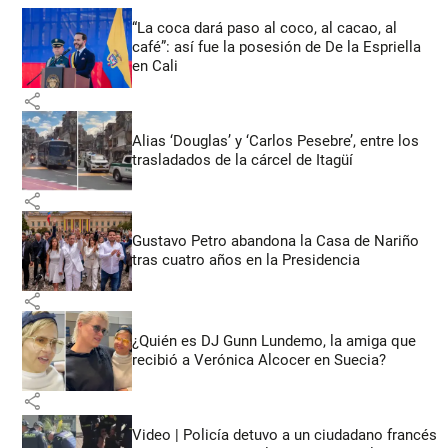
“La coca dará paso al coco, al cacao, al
café”: así fue la posesión de De la Espriella
en Cali
share
Alias ‘Douglas’ y ‘Carlos Pesebre’, entre los
trasladados de la cárcel de Itagüí
share
Gustavo Petro abandona la Casa de Nariño
tras cuatro años en la Presidencia
share
¿Quién es DJ Gunn Lundemo, la amiga que
recibió a Verónica Alcocer en Suecia?
share
Video | Policía detuvo a un ciudadano francés