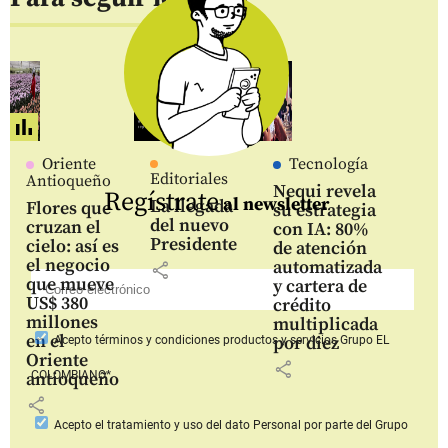
Oriente
Tecnología
Editoriales
Antioqueño
Nequi revela
Regístrate
al newsletter
La llegada
Flores que
su estrategia
del nuevo
cruzan el
con IA: 80%
Presidente
cielo: así es
de atención
el negocio
automatizada
share
que mueve
y cartera de
US$ 380
crédito
millones
multiplicada
en el
por diez
Acepto
términos y condiciones productos y servicios
Grupo EL
Oriente
share
COLOMBIANO*
antioqueño
share
Acepto
el tratamiento y uso del dato Personal
por parte del Grupo