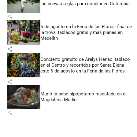
las nuevas reglas para circular en Colombia
share
6 de agosto en la Feria de las Flores: final de
la trova, tablados gratis y más planes en
Medellín
share
Concierto gratuito de Arelys Henao, tablado
en el Centro y recorridos por Santa Elena
este 6 de agosto en la Feria de las Flores
share
Murió la bebé hipopótamo rescatada en el
Magdalena Medio
share