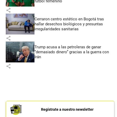
fútbol femenino
share
Cerraron centro estético en Bogotá tras
hallar desechos biológicos y presuntas
irregularidades sanitarias
share
Trump acusa a las petroleras de ganar
“demasiado dinero” gracias a la guerra con
Irán
share
Regístrate a nuestro newsletter