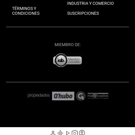
INDUSTRIA Y COMERCIO
TÉRMINOS Y
CONDICIONES
SUSCRIPCIONES
MIEMBRO DE:
person
graphic_eq
play_arrow
photo_camera
account_circle