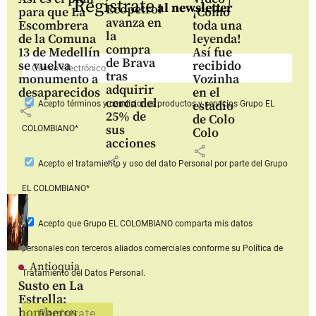
Regístrate
al newsletter
Ecopetrol
para que La
¡Como
avanza en
Escombrera
toda una
la
de la Comuna
leyenda!
compra
13 de Medellín
Así fue
de Brava
se vuelva
recibido
tras
monumento a
Vozinha
adquirir
desaparecidos
en el
cerca del
estadio
Acepto
términos y condiciones productos y servicios
Grupo EL
share
25% de
de Colo
sus
COLOMBIANO*
Colo
acciones
share
share
Acepto
el tratamiento y uso del dato Personal
por parte del Grupo
EL COLOMBIANO*
Acepto que Grupo EL COLOMBIANO
comparta mis datos
personales con terceros aliados comerciales
conforme su Política de
Antioquia
Tratamiento del Datos Personal.
Susto en La
Estrella:
bomberos