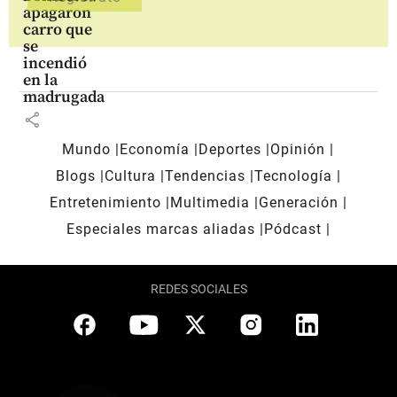
apagaron
carro que
se
incendió
en la
madrugada
share
Mundo
Economía
Deportes
Opinión
Blogs
Cultura
Tendencias
Tecnología
Entretenimiento
Multimedia
Generación
Especiales marcas aliadas
Pódcast
REDES SOCIALES