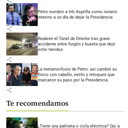
share
Petro nombró a Inti Asprilla como notario
interino a un día de dejar la Presidencia
share
Reabren el Túnel de Oriente tras grave
accidente entre furgón y buseta que dejó
ocho heridos
share
La metamorfosis de Petro: así cambió su
físico con cabello, estilo y retoques que
marcaron su paso por la Presidencia
share
Te recomendamos
¿Tiene una patineta o cicla eléctrica? Ojo a