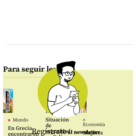
Para seguir leyendo
Inicio
Situación
Mundo
Economía
de
En Grecia
Regístrate
seguridad
al newsletter
Mujeres
encontraron