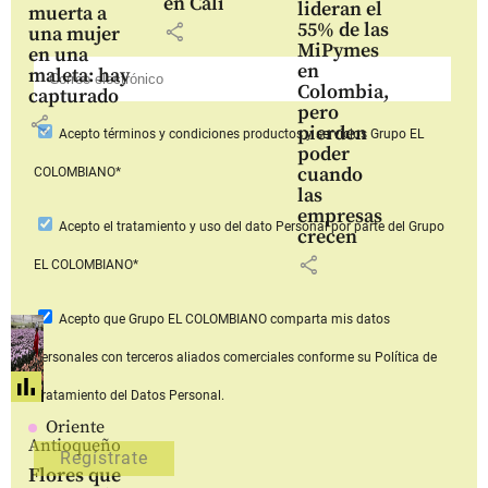
en Cali
lideran el
muerta a
55% de las
share
una mujer
MiPymes
en una
en
maleta: hay
Colombia,
capturado
pero
share
pierden
Acepto
términos y condiciones productos y servicios
Grupo EL
poder
cuando
COLOMBIANO*
las
empresas
Acepto
el tratamiento y uso del dato Personal
por parte del Grupo
crecen
share
EL COLOMBIANO*
Acepto que Grupo EL COLOMBIANO
comparta mis datos
personales con terceros aliados comerciales
conforme su Política de
Tratamiento del Datos Personal.
Oriente
Antioqueño
Flores que