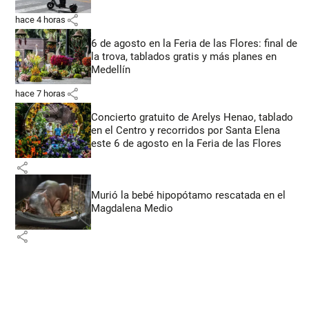
share
hace 4 horas
6 de agosto en la Feria de las Flores: final de
la trova, tablados gratis y más planes en
Medellín
share
hace 7 horas
Concierto gratuito de Arelys Henao, tablado
en el Centro y recorridos por Santa Elena
este 6 de agosto en la Feria de las Flores
share
Murió la bebé hipopótamo rescatada en el
Magdalena Medio
share