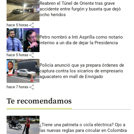
Reabren el Túnel de Oriente tras grave
accidente entre furgón y buseta que dejó
ocho heridos
share
hace 5 horas
Petro nombró a Inti Asprilla como notario
interino a un día de dejar la Presidencia
share
hace 5 horas
Policía anunció que ya prepara órdenes de
captura contra los sicarios de empresario
aguacatero en mall de Envigado
share
hace 7 horas
Te recomendamos
¿Tiene una patineta o cicla eléctrica? Ojo a
las nuevas reglas para circular en Colombia