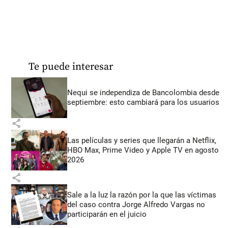
Te puede interesar
Nequi se independiza de Bancolombia desde
septiembre: esto cambiará para los usuarios
share
Las películas y series que llegarán a Netflix,
HBO Max, Prime Video y Apple TV en agosto
2026
share
Sale a la luz la razón por la que las víctimas
del caso contra Jorge Alfredo Vargas no
participarán en el juicio