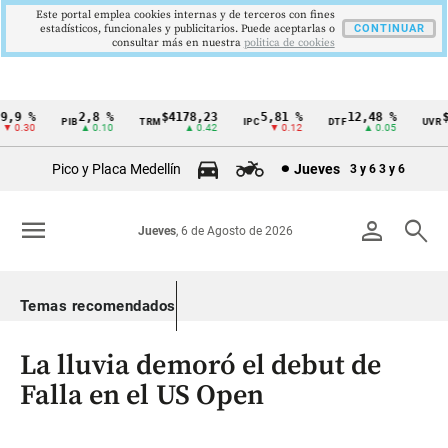
Este portal emplea cookies internas y de terceros con fines
estadísticos, funcionales y publicitarios. Puede aceptarlas o
CONTINUAR
consultar más en nuestra
politica de cookies
,9 %
2,8 %
$4178,23
5,81 %
12,48 %
$3
PIB
TRM
IPC
DTF
UVR
Cintillo
 0.30
▲ 0.10
▲ 0.42
▼ 0.12
▲ 0.05
de
Pico y Placa Medellín
Jueves
3 y 6
3 y 6
indicadores
económicos
menu
person
search
Jueves
, 6 de Agosto de 2026
Colombia
Temas recomendados
La lluvia demoró el debut de
Falla en el US Open