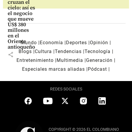
cruzan el
cielo: así es
el negocio
que mueve
US$ 380
millones
en el
Oriente
Mundo
Economía
Deportes
Opinión
antioqueño
Blogs
Cultura
Tendencias
Tecnología
share
Entretenimiento
Multimedia
Generación
Especiales marcas aliadas
Pódcast
REDES SOCIALES
COPYRIGHT © 2026 EL COLOMBIANO