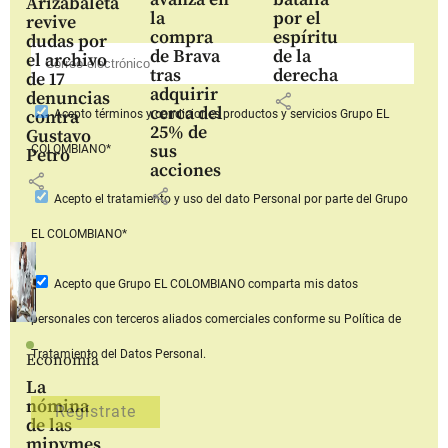
Arizabaleta
la
por el
revive
compra
espíritu
dudas por
de Brava
de la
el archivo
tras
derecha
de 17
adquirir
denuncias
share
cerca del
contra
Acepto
términos y condiciones productos y servicios
Grupo EL
25% de
Gustavo
sus
COLOMBIANO*
Petro
acciones
share
share
Acepto
el tratamiento y uso del dato Personal
por parte del Grupo
EL COLOMBIANO*
Acepto que Grupo EL COLOMBIANO
comparta mis datos
personales con terceros aliados comerciales
conforme su Política de
Tratamiento del Datos Personal.
Economía
La
nómina
de las
mipymes