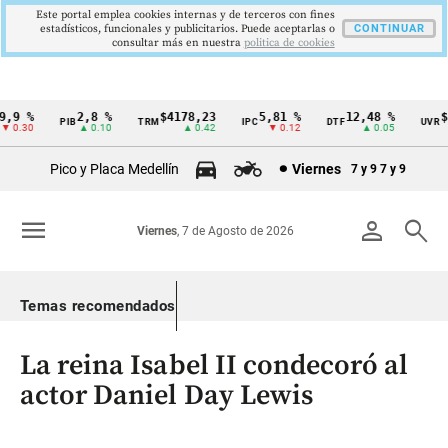
Este portal emplea cookies internas y de terceros con fines
estadísticos, funcionales y publicitarios. Puede aceptarlas o
CONTINUAR
consultar más en nuestra
politica de cookies
9 %
2,8 %
$4178,23
5,81 %
12,48 %
$38
PIB
TRM
IPC
DTF
UVR
Cintillo
0.30
▲ 0.10
▲ 0.42
▼ 0.12
▲ 0.05
de
Pico y Placa Medellín
Viernes
7 y 9
7 y 9
indicadores
económicos
menu
person
search
Viernes
, 7 de Agosto de 2026
Colombia
Temas recomendados
La reina Isabel II condecoró al
actor Daniel Day Lewis