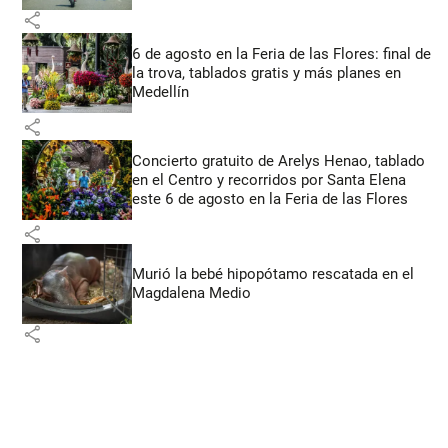
share
6 de agosto en la Feria de las Flores: final de
la trova, tablados gratis y más planes en
Medellín
share
Concierto gratuito de Arelys Henao, tablado
en el Centro y recorridos por Santa Elena
este 6 de agosto en la Feria de las Flores
share
Murió la bebé hipopótamo rescatada en el
Magdalena Medio
share