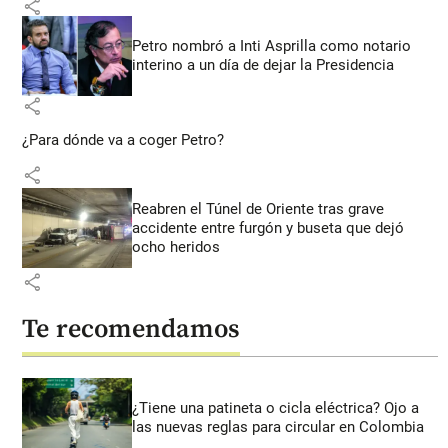
share
Petro nombró a Inti Asprilla como notario
interino a un día de dejar la Presidencia
share
¿Para dónde va a coger Petro?
share
Reabren el Túnel de Oriente tras grave
accidente entre furgón y buseta que dejó
ocho heridos
share
Te recomendamos
¿Tiene una patineta o cicla eléctrica? Ojo a
las nuevas reglas para circular en Colombia