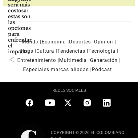
será más
costosa:
estas son
las
opciones
para
enfrentar
Mundo
Economía
Deportes
Opinión
el
Blogs
Cultura
Tendencias
Tecnología
impacto
share
Entretenimiento
Multimedia
Generación
Especiales marcas aliadas
Pódcast
REDES SOCIALES
COPYRIGHT © 2026 EL COLOMBIANO