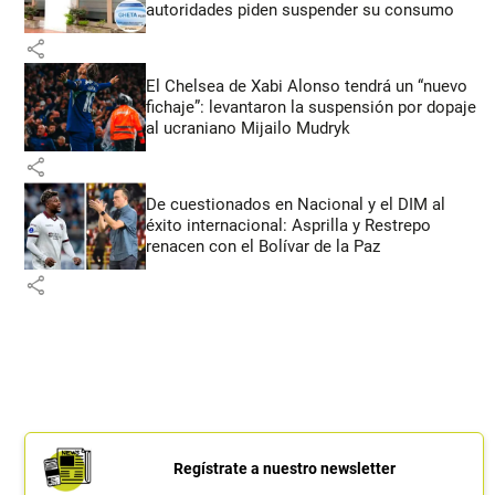
autoridades piden suspender su consumo
share
El Chelsea de Xabi Alonso tendrá un “nuevo
fichaje”: levantaron la suspensión por dopaje
al ucraniano Mijailo Mudryk
share
De cuestionados en Nacional y el DIM al
éxito internacional: Asprilla y Restrepo
renacen con el Bolívar de la Paz
share
Regístrate a nuestro newsletter