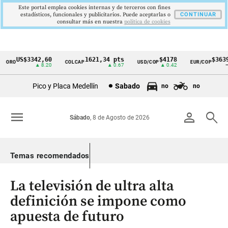
Este portal emplea cookies internas y de terceros con fines
estadísticos, funcionales y publicitarios. Puede aceptarlas o
CONTINUAR
consultar más en nuestra
politica de cookies
US$3342,60
1621,34 pts
$4178
$3639
ORO
COLCAP
USD/COP
EUR/COP
Cintillo
▲ 8.20
▲ 0.67
▲ 0.42
—
de
Pico y Placa Medellín
Sabado
no
no
indicadores
económicos
menu
person
search
Sábado
, 8 de Agosto de 2026
Colombia
Temas recomendados
La televisión de ultra alta
definición se impone como
apuesta de futuro