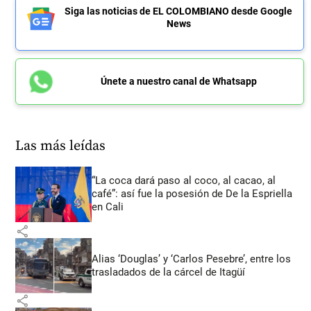
Siga las noticias de EL COLOMBIANO desde Google
News
Únete a nuestro canal de Whatsapp
Las más leídas
“La coca dará paso al coco, al cacao, al
café”: así fue la posesión de De la Espriella
en Cali
share
Alias ‘Douglas’ y ‘Carlos Pesebre’, entre los
trasladados de la cárcel de Itagüí
share