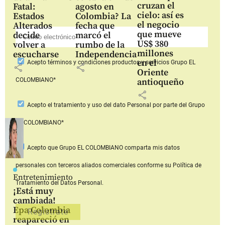
cruzan el
Fatal:
agosto en
cielo: así es
Estados
Colombia? La
el negocio
Alterados
fecha que
que mueve
decide
marcó el
US$ 380
volver a
rumbo de la
millones
escucharse
Independencia
en el
Acepto
términos y condiciones productos y servicios
Grupo EL
share
share
Oriente
COLOMBIANO*
antioqueño
share
Acepto
el tratamiento y uso del dato Personal
por parte del Grupo
EL COLOMBIANO*
Acepto que Grupo EL COLOMBIANO
comparta mis datos
personales con terceros aliados comerciales
conforme su Política de
Entretenimiento
Tratamiento del Datos Personal.
¡Está muy
cambiada!
Epa Colombia
reapareció en