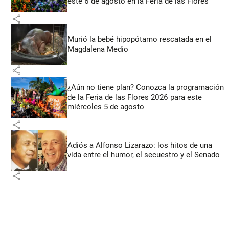
este 6 de agosto en la Feria de las Flores
share
Murió la bebé hipopótamo rescatada en el
Magdalena Medio
share
¿Aún no tiene plan? Conozca la programación
de la Feria de las Flores 2026 para este
miércoles 5 de agosto
share
Adiós a Alfonso Lizarazo: los hitos de una
vida entre el humor, el secuestro y el Senado
share