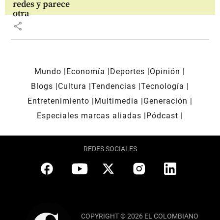
redes y parece
otra
share
Mundo
Economía
Deportes
Opinión
Blogs
Cultura
Tendencias
Tecnología
Entretenimiento
Multimedia
Generación
Especiales marcas aliadas
Pódcast
REDES SOCIALES
COPYRIGHT © 2026 EL COLOMBIANO