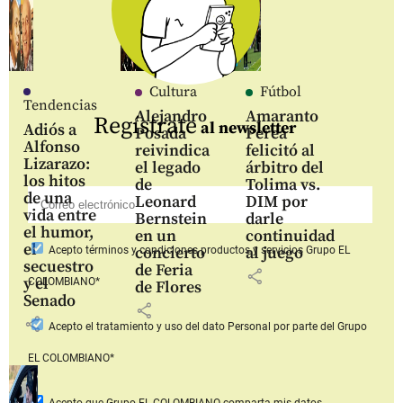
Cultura
Fútbol
Tendencias
Alejandro
Amaranto
Regístrate
al newsletter
Adiós a
Posada
Perea
Alfonso
reivindica
felicitó al
Lizarazo:
el legado
árbitro del
los hitos
de
Tolima vs.
de una
Leonard
DIM por
vida entre
Bernstein
darle
el humor,
en un
continuidad
el
concierto
al juego
Acepto
términos y condiciones productos y servicios
Grupo EL
secuestro
de Feria
share
y el
COLOMBIANO*
de Flores
Senado
share
share
Acepto
el tratamiento y uso del dato Personal
por parte del Grupo
EL COLOMBIANO*
Acepto que Grupo EL COLOMBIANO
comparta mis datos