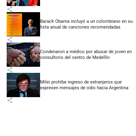
share
Barack Obama incluyó a un colombiano en su
lista anual de canciones recomendadas
share
Condenaron a médico por abusar de joven en
consultorio del centro de Medellín
share
Milei prohíbe ingreso de extranjeros que
expresen mensajes de odio hacia Argentina
share