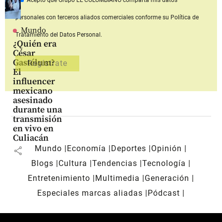
personales con terceros aliados comerciales
conforme su Política de
Mundo
Tratamiento del Datos Personal.
¿Quién era
César
Gastélum?
El
influencer
mexicano
asesinado
durante una
transmisión
en vivo en
Culiacán
Mundo
Economía
Deportes
Opinión
share
Blogs
Cultura
Tendencias
Tecnología
Entretenimiento
Multimedia
Generación
Especiales marcas aliadas
Pódcast