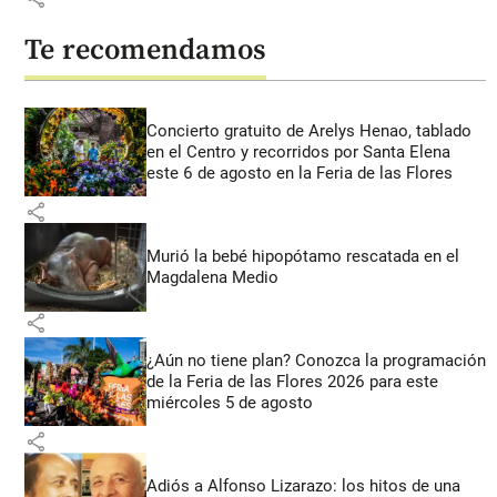
Te recomendamos
Concierto gratuito de Arelys Henao, tablado
en el Centro y recorridos por Santa Elena
este 6 de agosto en la Feria de las Flores
share
Murió la bebé hipopótamo rescatada en el
Magdalena Medio
share
¿Aún no tiene plan? Conozca la programación
de la Feria de las Flores 2026 para este
miércoles 5 de agosto
share
Adiós a Alfonso Lizarazo: los hitos de una