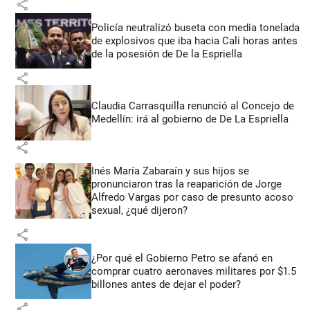
share
Policía neutralizó buseta con media tonelada
de explosivos que iba hacia Cali horas antes
de la posesión de De la Espriella
share
Claudia Carrasquilla renunció al Concejo de
Medellín: irá al gobierno de De La Espriella
share
Inés María Zabaraín y sus hijos se
pronunciaron tras la reaparición de Jorge
Alfredo Vargas por caso de presunto acoso
sexual, ¿qué dijeron?
share
¿Por qué el Gobierno Petro se afanó en
comprar cuatro aeronaves militares por $1.5
billones antes de dejar el poder?
share