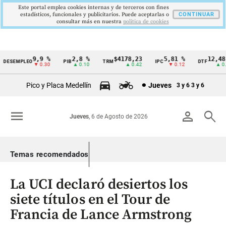
Este portal emplea cookies internas y de terceros con fines
estadísticos, funcionales y publicitarios. Puede aceptarlas o
CONTINUAR
consultar más en nuestra
politica de cookies
9,9 %
2,8 %
$4178,23
5,81 %
12,48 %
ESEMPLEO
PIB
TRM
IPC
DTF
Cintillo
▼ 0.30
▲ 0.10
▲ 0.42
▼ 0.12
▲ 0.05
de
Pico y Placa Medellín
Jueves
3 y 6
3 y 6
indicadores
económicos
menu
person
search
Jueves
, 6 de Agosto de 2026
Colombia
Temas recomendados
La UCI declaró desiertos los
siete títulos en el Tour de
Francia de Lance Armstrong