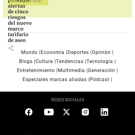
públicos
alertan
de cinco
riesgos
del nuevo
marco
tarifario
de aseo
share
Mundo
Economía
Deportes
Opinión
Blogs
Cultura
Tendencias
Tecnología
Entretenimiento
Multimedia
Generación
Especiales marcas aliadas
Pódcast
REDES SOCIALES