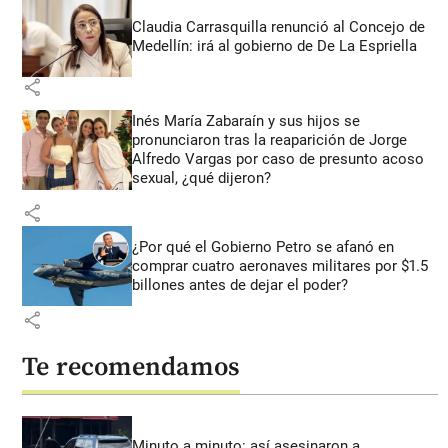
Claudia Carrasquilla renunció al Concejo de
Medellín: irá al gobierno de De La Espriella
share
Inés María Zabaraín y sus hijos se
pronunciaron tras la reaparición de Jorge
Alfredo Vargas por caso de presunto acoso
sexual, ¿qué dijeron?
share
¿Por qué el Gobierno Petro se afanó en
comprar cuatro aeronaves militares por $1.5
billones antes de dejar el poder?
share
Te recomendamos
Minuto a minuto: así asesinaron a