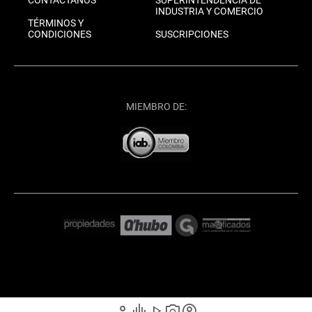
INDUSTRIA Y COMERCIO
TÉRMINOS Y
CONDICIONES
SUSCRIPCIONES
MIEMBRO DE:
person
graphic_eq
play_arrow
photo_camera
account_circle