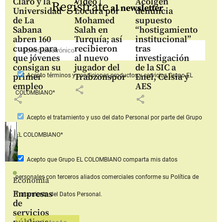
Claro y la
Video |
Acolgen
Regístrate
al newsletter
Universidad
Locura por
denuncia
de La
Mohamed
supuesto
Sabana
Salah en
“hostigamiento
abren 160
Turquía; así
institucional”
cupos para
recibieron
tras
que jóvenes
al nuevo
investigación
consigan su
jugador del
de la SIC a
primer
Trabzonspor
Enel, Celsia y
Acepto
términos y condiciones productos y servicios
Grupo EL
empleo
AES
share
COLOMBIANO*
share
share
Acepto
el tratamiento y uso del dato Personal
por parte del Grupo
EL COLOMBIANO*
Acepto que Grupo EL COLOMBIANO
comparta mis datos
personales con terceros aliados comerciales
conforme su Política de
Economía
Empresas
Tratamiento del Datos Personal.
de
servicios