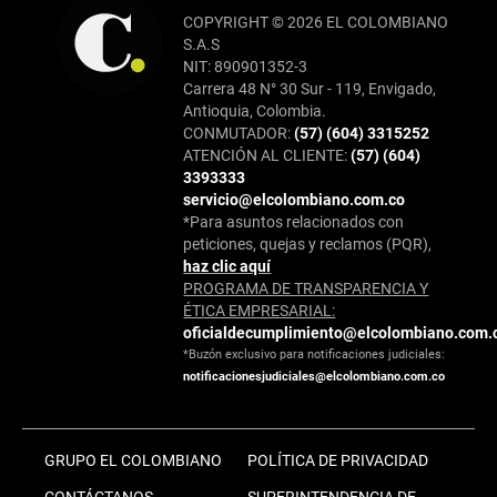
COPYRIGHT © 2026 EL COLOMBIANO
S.A.S
NIT: 890901352-3
Carrera 48 N° 30 Sur - 119, Envigado,
Antioquia, Colombia.
CONMUTADOR:
(57) (604) 3315252
ATENCIÓN AL CLIENTE:
(57) (604)
3393333
servicio@elcolombiano.com.co
*Para asuntos relacionados con
peticiones, quejas y reclamos (PQR),
haz clic aquí
PROGRAMA DE TRANSPARENCIA Y
ÉTICA EMPRESARIAL:
oficialdecumplimiento@elcolombiano.com.
*Buzón exclusivo para notificaciones judiciales:
notificacionesjudiciales@elcolombiano.com.co
GRUPO EL COLOMBIANO
POLÍTICA DE PRIVACIDAD
CONTÁCTANOS
SUPERINTENDENCIA DE