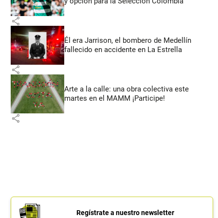
y opción para la Selección Colombia
share
Él era Jarrison, el bombero de Medellín
fallecido en accidente en La Estrella
share
Arte a la calle: una obra colectiva este
martes en el MAMM ¡Participe!
share
Regístrate a nuestro newsletter