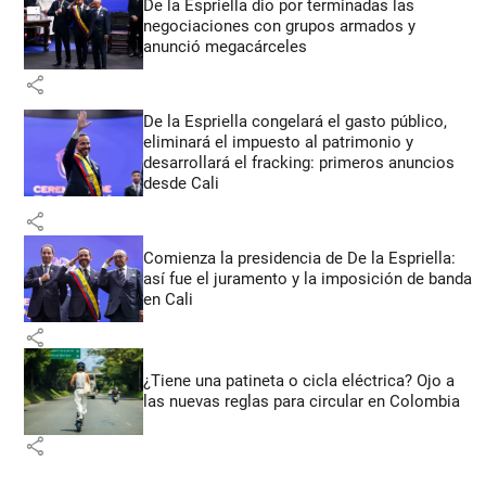
De la Espriella dio por terminadas las
negociaciones con grupos armados y
anunció megacárceles
share
De la Espriella congelará el gasto público,
eliminará el impuesto al patrimonio y
desarrollará el fracking: primeros anuncios
desde Cali
share
Comienza la presidencia de De la Espriella:
así fue el juramento y la imposición de banda
en Cali
share
¿Tiene una patineta o cicla eléctrica? Ojo a
las nuevas reglas para circular en Colombia
share