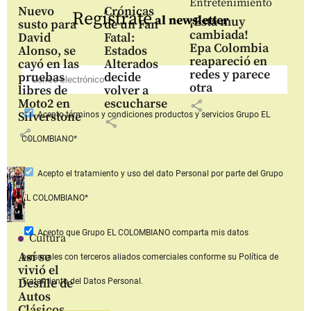
Entretenimiento
Nuevo
Crónicas
Regístrate
al newsletter
¡Está muy
susto para
de un Fan
cambiada!
David
Fatal:
Epa Colombia
Alonso, se
Estados
reapareció en
cayó en las
Alterados
redes y parece
pruebas
decide
otra
libres de
volver a
Moto2 en
escucharse
share
Silverstone
Acepto
términos y condiciones productos y servicios
Grupo EL
share
share
COLOMBIANO*
Acepto
el tratamiento y uso del dato Personal
por parte del Grupo
EL COLOMBIANO*
Acepto que Grupo EL COLOMBIANO
comparta mis datos
Cultura
Así se
personales con terceros aliados comerciales
conforme su Política de
vivió el
Desfile de
Tratamiento del Datos Personal.
Autos
Clásicos