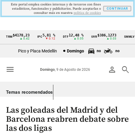
Este portal emplea cookies internas y de terceros con fines
estadísticos, funcionales y publicitarios. Puede aceptarlas o
CONTINUAR
consultar más en nuestra
politica de cookies
$4178,23
5,81 %
12,48 %
$386,1273
$1
TRM
IPC
DTF
UVR
SMMLV
Cintillo
▲ 0.42
▼ 0.12
▲ 0.05
▲ 0.03
de
Pico y Placa Medellín
Domingo
no
no
indicadores
económicos
menu
person
search
Domingo
, 9 de Agosto de 2026
Colombia
Temas recomendados
Las goleadas del Madrid y del
Barcelona reabren debate sobre
las dos ligas