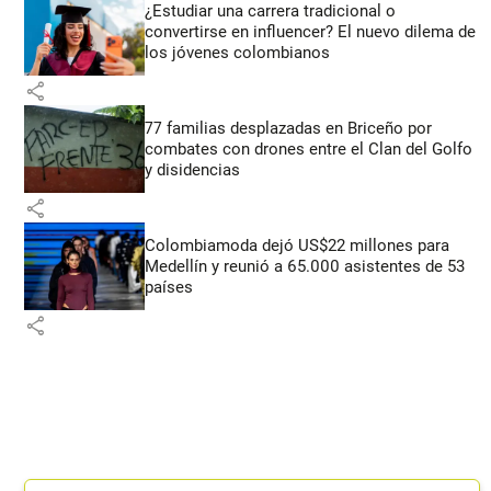
¿Estudiar una carrera tradicional o
convertirse en influencer? El nuevo dilema de
los jóvenes colombianos
share
77 familias desplazadas en Briceño por
combates con drones entre el Clan del Golfo
y disidencias
share
Colombiamoda dejó US$22 millones para
Medellín y reunió a 65.000 asistentes de 53
países
share