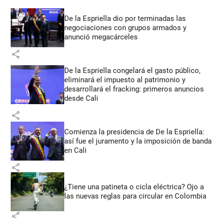
De la Espriella dio por terminadas las
negociaciones con grupos armados y
anunció megacárceles
share
De la Espriella congelará el gasto público,
eliminará el impuesto al patrimonio y
desarrollará el fracking: primeros anuncios
desde Cali
share
Comienza la presidencia de De la Espriella:
así fue el juramento y la imposición de banda
en Cali
share
¿Tiene una patineta o cicla eléctrica? Ojo a
las nuevas reglas para circular en Colombia
share