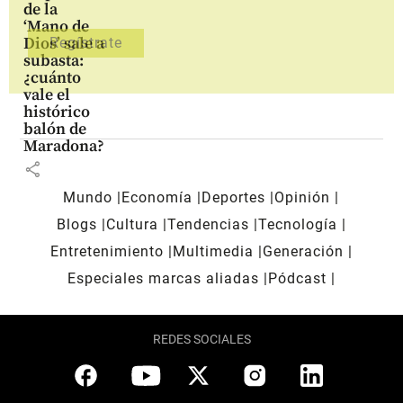
de la
‘Mano de
Dios’ sale a
subasta:
¿cuánto
vale el
histórico
balón de
Maradona?
share
Mundo
Economía
Deportes
Opinión
Blogs
Cultura
Tendencias
Tecnología
Entretenimiento
Multimedia
Generación
Especiales marcas aliadas
Pódcast
REDES SOCIALES