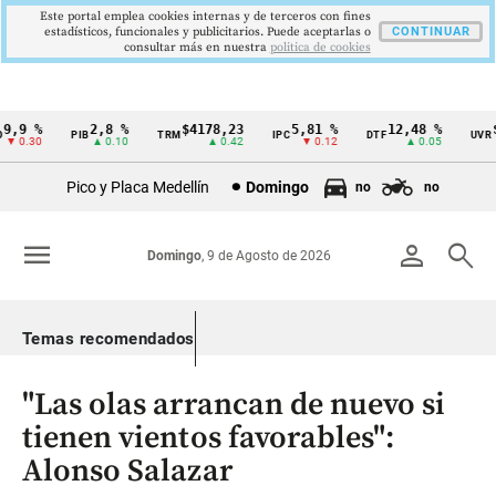
Este portal emplea cookies internas y de terceros con fines
estadísticos, funcionales y publicitarios. Puede aceptarlas o
CONTINUAR
consultar más en nuestra
politica de cookies
9 %
2,8 %
$4178,23
5,81 %
12,48 %
$38
PIB
TRM
IPC
DTF
UVR
Cintillo
.30
▲ 0.10
▲ 0.42
▼ 0.12
▲ 0.05
de
Pico y Placa Medellín
Domingo
no
no
indicadores
económicos
menu
person
search
Domingo
, 9 de Agosto de 2026
Colombia
Temas recomendados
"Las olas arrancan de nuevo si
tienen vientos favorables":
Alonso Salazar