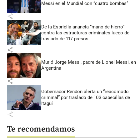
Messi en el Mundial con “cuatro bombas”
share
De la Espriella anuncia “mano de hierro”
contra las estructuras criminales luego del
traslado de 117 presos
share
Murió Jorge Messi, padre de Lionel Messi, en
Argentina
share
Gobernador Rendón alerta un “reacomodo
criminal” por traslado de 103 cabecillas de
Itagüí
share
Te recomendamos