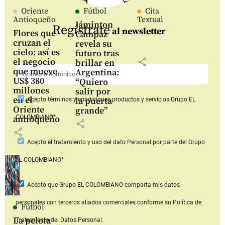
Oriente
Fútbol
Cita
Antioqueño
Textual
Jáminton
Regístrate
al newsletter
Flores que
Campaz
cruzan el
revela su
cielo: así es
futuro tras
share
el negocio
brillar en
que mueve
Argentina:
US$ 380
“Quiero
millones
salir por
en el
la puerta
Acepto
términos y condiciones productos y servicios
Grupo EL
Oriente
grande”
COLOMBIANO*
antioqueño
share
share
Acepto
el tratamiento y uso del dato Personal
por parte del Grupo
EL COLOMBIANO*
Acepto que Grupo EL COLOMBIANO
comparta mis datos
personales con terceros aliados comerciales
conforme su Política de
Fútbol
La pelota
Tratamiento del Datos Personal.