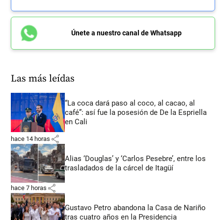
Únete a nuestro canal de Whatsapp
Las más leídas
“La coca dará paso al coco, al cacao, al
café”: así fue la posesión de De la Espriella
en Cali
share
hace 14 horas
Alias ‘Douglas’ y ‘Carlos Pesebre’, entre los
trasladados de la cárcel de Itagüí
share
hace 7 horas
Gustavo Petro abandona la Casa de Nariño
tras cuatro años en la Presidencia