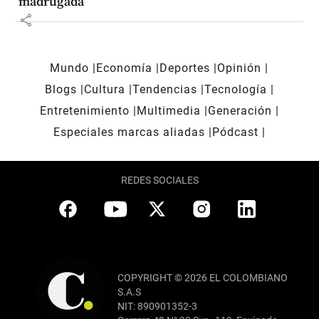
madrugada
share
Mundo
Economía
Deportes
Opinión
Blogs
Cultura
Tendencias
Tecnología
Entretenimiento
Multimedia
Generación
Especiales marcas aliadas
Pódcast
REDES SOCIALES
COPYRIGHT © 2026 EL COLOMBIANO
S.A.S
NIT: 890901352-3