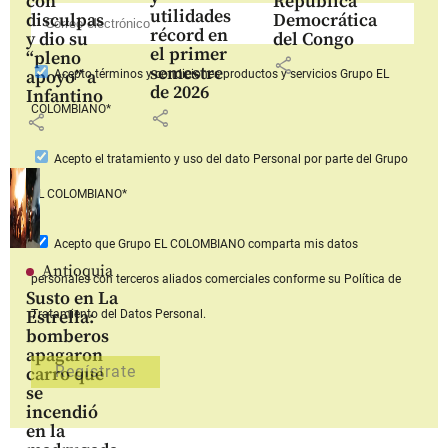
con
República
utilidades
disculpas
Democrática
récord en
y dio su
del Congo
el primer
“pleno
share
semestre
apoyo” a
Acepto
términos y condiciones productos y servicios
Grupo EL
de 2026
Infantino
COLOMBIANO*
share
share
Acepto
el tratamiento y uso del dato Personal
por parte del Grupo
EL COLOMBIANO*
Acepto que Grupo EL COLOMBIANO
comparta mis datos
Antioquia
personales con terceros aliados comerciales
conforme su Política de
Susto en La
Estrella:
Tratamiento del Datos Personal.
bomberos
apagaron
carro que
se
incendió
en la