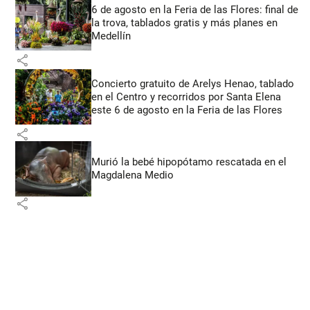
6 de agosto en la Feria de las Flores: final de
la trova, tablados gratis y más planes en
Medellín
share
Concierto gratuito de Arelys Henao, tablado
en el Centro y recorridos por Santa Elena
este 6 de agosto en la Feria de las Flores
share
Murió la bebé hipopótamo rescatada en el
Magdalena Medio
share