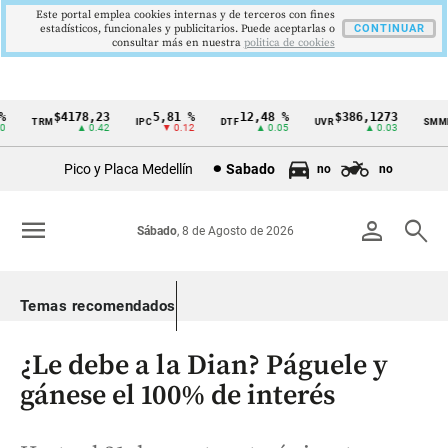
Este portal emplea cookies internas y de terceros con fines
estadísticos, funcionales y publicitarios. Puede aceptarlas o
CONTINUAR
consultar más en nuestra
politica de cookies
$4178,23
5,81 %
12,48 %
$386,1273
TRM
IPC
DTF
UVR
SMMLV
Cintillo
▲ 0.42
▼ 0.12
▲ 0.05
▲ 0.03
de
Pico y Placa Medellín
Sabado
no
no
indicadores
económicos
menu
person
search
Sábado
, 8 de Agosto de 2026
Colombia
Temas recomendados
¿Le debe a la Dian? Páguele y
gánese el 100% de interés