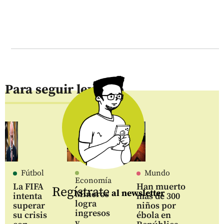
Para seguir leyendo
Fútbol
Mundo
Economía
La FIFA
Han muerto
Regístrate
al newsletter
Mineros
intenta
más de 300
logra
superar
niños por
ingresos
su crisis
ébola en
y