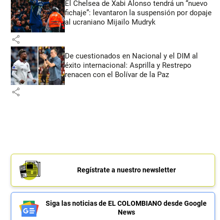
El Chelsea de Xabi Alonso tendrá un “nuevo
fichaje”: levantaron la suspensión por dopaje
al ucraniano Mijailo Mudryk
share
De cuestionados en Nacional y el DIM al
éxito internacional: Asprilla y Restrepo
renacen con el Bolívar de la Paz
share
Regístrate a nuestro newsletter
Siga las noticias de EL COLOMBIANO desde Google
News