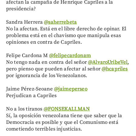
afectan la campaña de Henrique Capriles a la
presidencia?
Sandra Herrera
‏@saherrebeta
No la afectan. Está en el libre derecho de opinar. El
problema está en el chavismo que manipula esas
opiniones en contra de Capriles.
Felipe Cardona M
‏@felipecardonam
No tengo nada en contra del señor
@AlvaroUribeVel
,
pero pienso que pueden afectar al señor
@hcapriles
por ignorancia de los Venezolanos.
Jaime Pérez-Seoane
‏@jaimeperseo
Perjudican a Capriles
No a los tiranos
‏@FONSEKALI.MAN
Sí, la oposición venezolana tiene que saber que la
Democracia es posible y que el Comunismo está
cometiendo terribles injusticias.