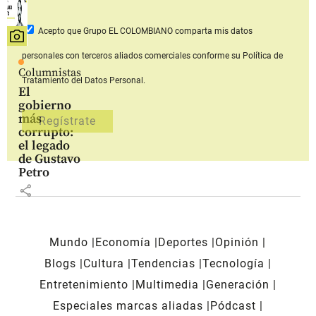
Acepto que Grupo EL COLOMBIANO
comparta mis datos
personales con terceros aliados comerciales
conforme su Política de
Columnistas
Tratamiento del Datos Personal.
El
gobierno
más
corrupto:
el legado
de Gustavo
Petro
share
Mundo
Economía
Deportes
Opinión
Blogs
Cultura
Tendencias
Tecnología
Entretenimiento
Multimedia
Generación
Especiales marcas aliadas
Pódcast