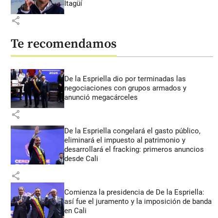
Itagüí
share
Te recomendamos
De la Espriella dio por terminadas las
negociaciones con grupos armados y
anunció megacárceles
share
De la Espriella congelará el gasto público,
eliminará el impuesto al patrimonio y
desarrollará el fracking: primeros anuncios
desde Cali
share
Comienza la presidencia de De la Espriella:
así fue el juramento y la imposición de banda
en Cali