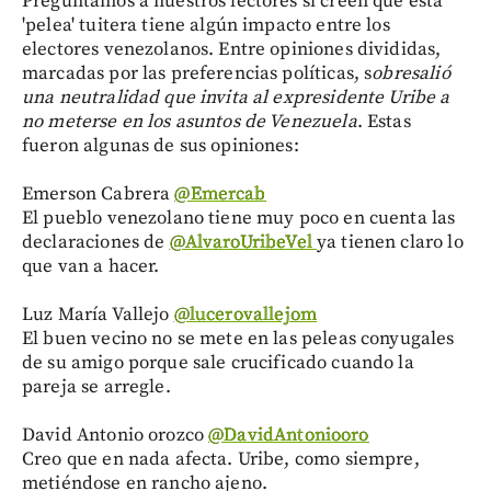
Preguntamos a nuestros lectores si creen que esta
'pelea' tuitera tiene algún impacto entre los
electores venezolanos. Entre opiniones divididas,
marcadas por las preferencias políticas, s
obresalió
una neutralidad que invita al expresidente Uribe a
no meterse en los asuntos de Venezuela
. Estas
fueron algunas de sus opiniones:
Emerson Cabrera
‏@Emercab
El pueblo venezolano tiene muy poco en cuenta las
declaraciones de
@AlvaroUribeVel
ya tienen claro lo
que van a hacer.
Luz María Vallejo
‏@lucerovallejom
El buen vecino no se mete en las peleas conyugales
de su amigo porque sale crucificado cuando la
pareja se arregle.
David Antonio orozco
‏@DavidAntoniooro
Creo que en nada afecta. Uribe, como siempre,
metiéndose en rancho ajeno.