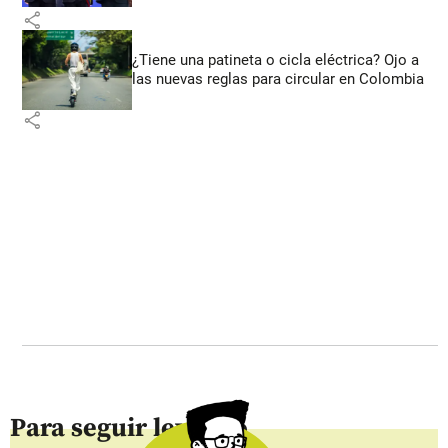
share
¿Tiene una patineta o cicla eléctrica? Ojo a
las nuevas reglas para circular en Colombia
share
Para seguir leyendo