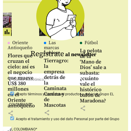
Oriente
Las
Fútbol
Antioqueño
marcas
La pelota
Regístrate
hablan
al newsletter
Flores que
de la
Tierragro:
cruzan el
‘Mano de
la
cielo: así es
Dios’ sale a
empresa
el negocio
subasta:
detrás de
que mueve
¿cuánto
la
US$ 380
vale el
Caminata
millones
histórico
Canina y
en el
balón de
Acepto
términos y condiciones productos y servicios
Grupo EL
de
Oriente
Maradona?
Mascotas
COLOMBIANO*
antioqueño
share
share
share
Acepto
el tratamiento y uso del dato Personal
por parte del Grupo
EL COLOMBIANO*