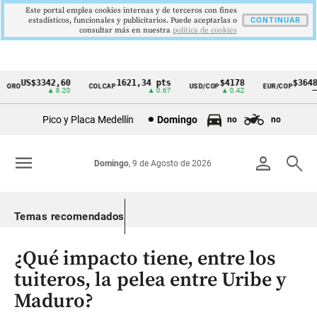
Este portal emplea cookies internas y de terceros con fines
estadísticos, funcionales y publicitarios. Puede aceptarlas o
CONTINUAR
consultar más en nuestra
politica de cookies
US$3342,60
1621,34 pts
$4178
$3648
ORO
COLCAP
USD/COP
EUR/COP
Cintillo
▲ 8.20
▲ 0.67
▲ 0.42
—
de
Pico y Placa Medellín
Domingo
no
no
indicadores
económicos
menu
person
search
Domingo
, 9 de Agosto de 2026
Colombia
Temas recomendados
¿Qué impacto tiene, entre los
tuiteros, la pelea entre Uribe y
Maduro?