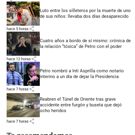
Luto entre los silleteros por la muerte de uno
de sus niños: llevaba dos días desaparecido
share
hace 5 horas
Cuatro años a bordo de sí mismo: crónica de
la relación “tóxica” de Petro con el poder
share
hace 12 horas
Petro nombró a Inti Asprilla como notario
interino a un día de dejar la Presidencia
share
hace 7 horas
Reabren el Túnel de Oriente tras grave
accidente entre furgón y buseta que dejó
ocho heridos
share
hace 7 horas