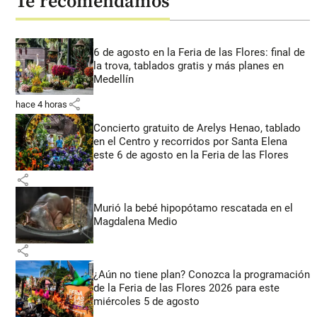
Te recomendamos
6 de agosto en la Feria de las Flores: final de
la trova, tablados gratis y más planes en
Medellín
share
hace 4 horas
Concierto gratuito de Arelys Henao, tablado
en el Centro y recorridos por Santa Elena
este 6 de agosto en la Feria de las Flores
share
Murió la bebé hipopótamo rescatada en el
Magdalena Medio
share
¿Aún no tiene plan? Conozca la programación
de la Feria de las Flores 2026 para este
miércoles 5 de agosto