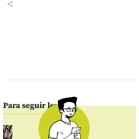
share
Para seguir leyendo