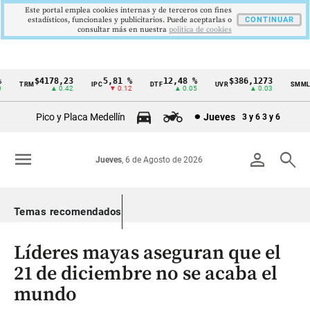
Este portal emplea cookies internas y de terceros con fines
estadísticos, funcionales y publicitarios. Puede aceptarlas o
CONTINUAR
consultar más en nuestra
politica de cookies
$4178,23
5,81 %
12,48 %
$386,1273
$
TRM
IPC
DTF
UVR
SMMLV
Cintillo
▲ 0.42
▼ 0.12
▲ 0.05
▲ 0.03
de
Pico y Placa Medellín
Jueves
3 y 6
3 y 6
indicadores
económicos
menu
person
search
Jueves
, 6 de Agosto de 2026
Colombia
Temas recomendados
Líderes mayas aseguran que el
21 de diciembre no se acaba el
mundo