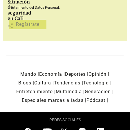
Situación
de
Tratamiento del Datos Personal.
seguridad
en Cali
share
Mundo
Economía
Deportes
Opinión
Blogs
Cultura
Tendencias
Tecnología
Entretenimiento
Multimedia
Generación
Especiales marcas aliadas
Pódcast
REDES SOCIALES