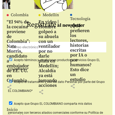
Colombia
Medellín
Tecnología
“El 94% de
En video |
Regístrate
al newsletter
¿Qué
la cocaína
Hombre
prefieren
proviene
golpeó a
los
de
su abuela
lectores,
Colombia”:
con un
historias
Nate
ventilador
escritas
Morris,
por no
por IA o
candidato
darle
por
a
plata en
Acepto
términos y condiciones productos y servicios
Grupo EL
humanos?
embajador
Medellín;
Esto dice
COLOMBIANO*
de EE. UU.
Alcaldía
un
en
ya está
estudio
Colombia
tomando
Acepto
el tratamiento y uso del dato Personal
por parte del Grupo
acciones
share
share
share
EL COLOMBIANO*
Acepto que Grupo EL COLOMBIANO
comparta mis datos
Inicio
personales con terceros aliados comerciales
conforme su Política de