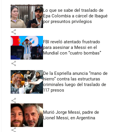
Lo que se sabe del traslado de
Epa Colombia a cárcel de Ibagué
por presuntos privilegios
share
FBI reveló atentado frustrado
para asesinar a Messi en el
Mundial con “cuatro bombas”
share
De la Espriella anuncia “mano de
hierro” contra las estructuras
criminales luego del traslado de
117 presos
share
Murió Jorge Messi, padre de
Lionel Messi, en Argentina
share