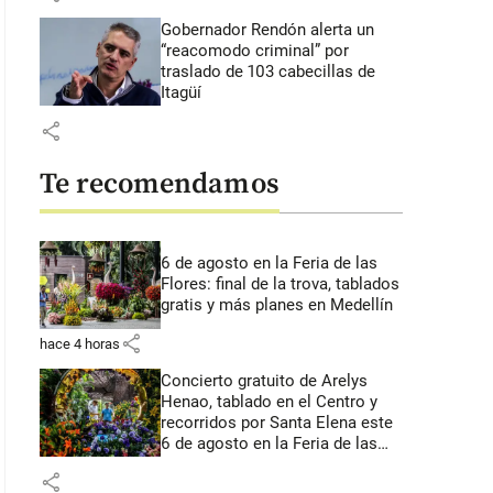
Gobernador Rendón alerta un
“reacomodo criminal” por
traslado de 103 cabecillas de
Itagüí
share
Te recomendamos
6 de agosto en la Feria de las
Flores: final de la trova, tablados
gratis y más planes en Medellín
share
hace 4 horas
Concierto gratuito de Arelys
Henao, tablado en el Centro y
recorridos por Santa Elena este
6 de agosto en la Feria de las
Flores
share