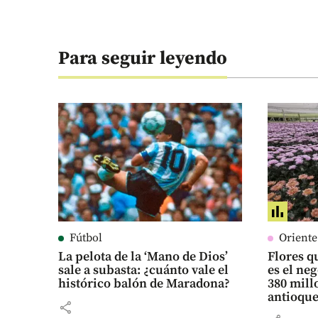
Para seguir leyendo
Fútbol
Orient
La pelota de la ‘Mano de Dios’
Flores qu
sale a subasta: ¿cuánto vale el
es el ne
histórico balón de Maradona?
380 mill
antioqu
share