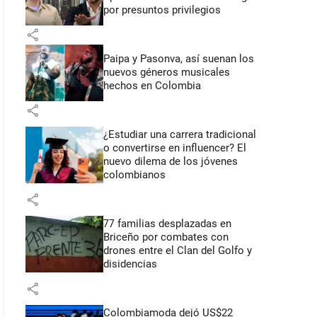
por presuntos privilegios
share
Paipa y Pasonva, así suenan los
nuevos géneros musicales
hechos en Colombia
share
¿Estudiar una carrera tradicional
o convertirse en influencer? El
nuevo dilema de los jóvenes
colombianos
share
77 familias desplazadas en
Briceño por combates con
drones entre el Clan del Golfo y
disidencias
share
Colombiamoda dejó US$22