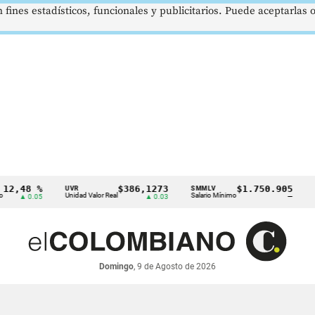
 fines estadísticos, funcionales y publicitarios. Puede aceptarlas
8 %
$386,1273
$1.750.905
UVR
SMMLV
BRENT
Unidad Valor Real
Salario Mínimo
Petróleo
0.05
▲ 0.03
—
Domingo
, 9 de Agosto de 2026