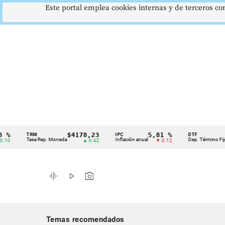
Este portal emplea cookies internas y de terceros con
$4178,23
5,81 %
12,4
TRM
IPC
DTF
Cintillo
Tasa Rep. Moneda
Inflación anual
Dep. Término Fijo
▲ 0.42
▼ 0.12
▲ 
de
indicadores
graphic_eq
play_arrow
photo_camera
económicos
Colombia
Temas recomendados