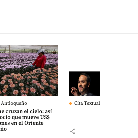
e Antioqueño
Cita Textual
e cruzan el cielo: así
gocio que mueve US$
ones en el Oriente
eño
share