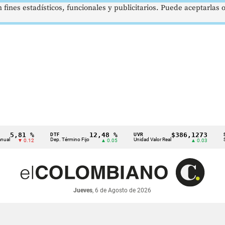
 fines estadísticos, funcionales y publicitarios. Puede aceptarlas
81 %
12,48 %
$386,1273
DTF
UVR
SMMLV
Dep. Término Fijo
Unidad Valor Real
Salario M
▼ 0.12
▲ 0.05
▲ 0.03
Jueves
, 6 de Agosto de 2026