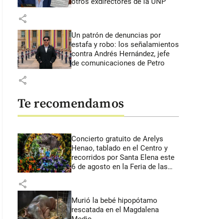
otros exdirectores de la UNP
share
Un patrón de denuncias por
estafa y robo: los señalamientos
contra Andrés Hernández, jefe
de comunicaciones de Petro
share
Te recomendamos
Concierto gratuito de Arelys
Henao, tablado en el Centro y
recorridos por Santa Elena este
6 de agosto en la Feria de las
Flores
share
Murió la bebé hipopótamo
rescatada en el Magdalena