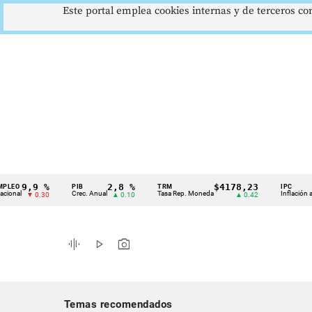
Este portal emplea cookies internas y de terceros con
,9 %
2,8 %
$4178,23
5,
PIB
TRM
IPC
Cintillo
Crec. Anual
Tasa Rep. Moneda
Inflación anual
▼ 0.30
▲ 0.10
▲ 0.42
de
indicadores
graphic_eq
play_arrow
photo_camera
económicos
Colombia
Temas recomendados