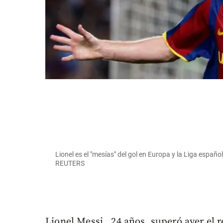
Lionel es el "mesías" del gol en Europa y la Liga españo
REUTERS
Lionel Messi , 24 años, superó ayer el