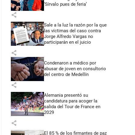
‘Sírvalo pues de feria’
share
Sale a la luz la razón por la que
las víctimas del caso contra
Jorge Alfredo Vargas no
participarán en el juicio
share
Condenaron a médico por
abusar de joven en consultorio
del centro de Medellín
share
Alemania presentó su
candidatura para acoger la
salida del Tour de France en
2029
share
El 85 % de los firmantes de paz