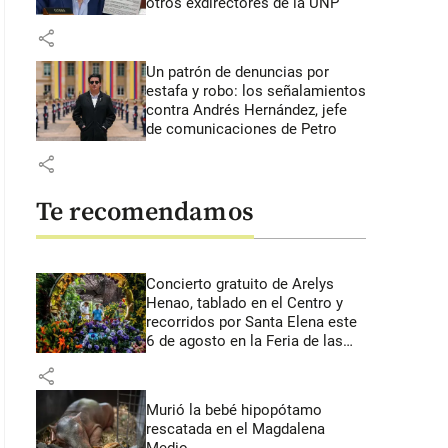
otros exdirectores de la UNP
share
Un patrón de denuncias por
estafa y robo: los señalamientos
contra Andrés Hernández, jefe
de comunicaciones de Petro
share
Te recomendamos
Concierto gratuito de Arelys
Henao, tablado en el Centro y
recorridos por Santa Elena este
6 de agosto en la Feria de las
Flores
share
Murió la bebé hipopótamo
rescatada en el Magdalena