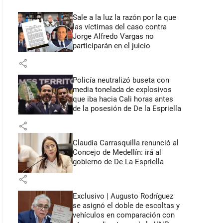
Sale a la luz la razón por la que
las víctimas del caso contra
Jorge Alfredo Vargas no
participarán en el juicio
share
Policía neutralizó buseta con
media tonelada de explosivos
que iba hacia Cali horas antes
de la posesión de De la Espriella
share
Claudia Carrasquilla renunció al
Concejo de Medellín: irá al
gobierno de De La Espriella
share
Exclusivo | Augusto Rodríguez
se asignó el doble de escoltas y
vehículos en comparación con