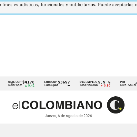
 fines estadísticos, funcionales y publicitarios. Puede aceptarlas
$4178
$3697
9,9 %
2,8 %
SD/COP
EUR/COP
DESEMPLEO
PIB
lar Spot
Euro Spot
Tasa Nacional
Crec. Anual
▲ 0.42
—
▼ 0.30
▲ 0.10
Jueves
, 6 de Agosto de 2026