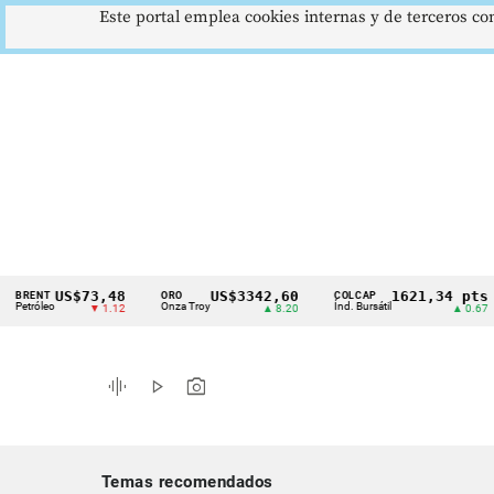
Este portal emplea cookies internas y de terceros con
US$73,48
US$3342,60
1621,34 pts
NT
ORO
COLCAP
U
Cintillo
leo
Onza Troy
Índ. Bursátil
Dó
▼ 1.12
▲ 8.20
▲ 0.67
de
indicadores
graphic_eq
play_arrow
photo_camera
económicos
Colombia
Temas recomendados