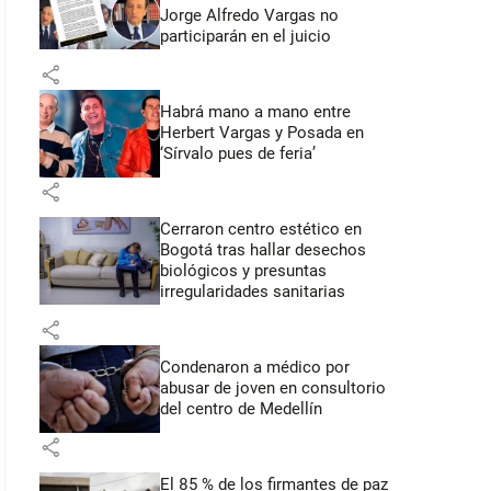
Jorge Alfredo Vargas no
participarán en el juicio
share
Habrá mano a mano entre
Herbert Vargas y Posada en
‘Sírvalo pues de feria’
share
Cerraron centro estético en
Bogotá tras hallar desechos
biológicos y presuntas
irregularidades sanitarias
share
Condenaron a médico por
abusar de joven en consultorio
del centro de Medellín
share
El 85 % de los firmantes de paz