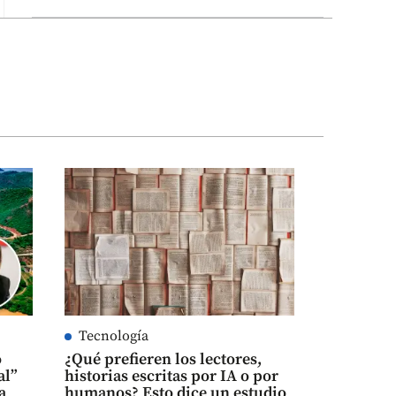
Tecnología
o
¿Qué prefieren los lectores,
al”
historias escritas por IA o por
a
humanos? Esto dice un estudio